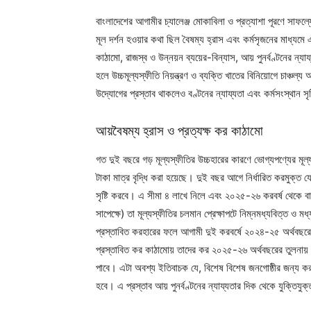
বাংলাদেশের আগামীর চ্যালেঞ্জ মোকাবিলা ও প্রত্যাশা পূরণে সাফল
মূল দর্শন হওয়ার কথা ছিল বৈষম্য হ্রাস এবং কর্মসৃজনের মাধ্যমে
কাঠামো, রাজস্ব ও উন্নয়ন ব্যয়ের-বিন্যাস, আয় পুনর্বণ্টনের ন্য
হলে উচ্চমূল্যস্ফীতি নিয়ন্ত্রণ ও ব্যক্তি খাতের বিনিয়োগে চাঞ্চল
উদ্যোগের প্রস্তাব থাকলেও বণ্টনের ন্যায্যতা এবং কর্মসংস্থান সৃষ
আয়বৈষম্য হ্রাস ও প্রত্যক্ষ কর কাঠামো
গত দুই বছরে গড় মূল্যস্ফীতির উচ্চহারের কারণে ভোগ্যপণ্যের ম
টাকা মাত্র বৃদ্ধি করা হয়েছে। দুই বছর আগে নির্ধারিত করমুক্ত
সৃষ্টি করবে। এ সীমা ৪ লাখে নিলে এবং ২০২৫-২৬ করবর্ষ থেকে বাস্
সাপেক্ষে) তা মূল্যস্ফীতির চলমান প্রেক্ষাপটে নিম্নমধ্যবিত্ত 
প্রস্তাবিত করহারের ফলে আগামী দুই করবর্ষে ২০২৪-২৫ অর্থবছ
প্রস্তাবিত কর কাঠামোয় তাদের কর ২০২৫-২৬ অর্থবছরের তুলনায় প্
পাবে। এটা অবশ্য ইতিবাচক যে, বিশেষ বিশেষ জনগোষ্ঠীর জন্য করমু
হবে। এ প্রস্তাব আয় পুনর্বণ্টনের ন্যায্যতার দিক থেকে যুক্তিযু