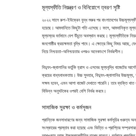
মূল্যস্ফীতি নিয়ন্ত্রণ ও বিনিয়োগে ত্বরণ সৃষ্টি
২০২২ সালে রুশ-ইউক্রেন যুদ্ধ শুরুর পর বাংলাদেশের উচ্চমূল্যস
হয়েছে। আমদানিতে কিছুটা গতি এসেছে। ফলে, আমদানিকৃত মূল্যস্ফী
মূল্যস্তর বর্তমানে বেশ উঁচুতে অবস্থান করছে। মূল্যস্ফীতিকে নি
জনগোষ্ঠীর ক্রয়ক্ষমতা বৃদ্ধি পাবে। এ ক্ষেত্রে কিছু বিষয় আছে, য
নিয়ে নিশ্চয়তা-অনিশ্চয়তার ওপরও অনেকাংশে নির্ভরশীল।
বিদ্যুৎ-জ্বালানির ভর্তুকি হ্রাস ও এসবের মূল্যবৃদ্ধি বাজেটের আ
ক্রয়ের বাধ্যবাধকতায়। উচ্চ সুদহার, বিদ্যুৎ-জ্বালানির উচ্চমূল্য
সক্ষম হবেন, এমন আশা বাজেট দেখাতে পারেনি। তবে ব্যক্তি খাত ও বি
বিভিন্ন অনুঘটকের ওপরই বেশি নির্ভর করবে।
সামাজিক সুরক্ষা ও কর্মসৃজন
প্রান্তিক জনসাধারণের জন্য সামাজিক সুরক্ষা কর্মসূচির গুরুত্ব 
সংস্কারের প্রস্তাব করা হয়েছে এবং ভিত্তি ও প্রাপ্তির সম্প্রসা
আশঙ্কায় আছে উচ্চমূল্যস্ফীতির চাপের কারণে। বর্তমানে প্রচলিত ব