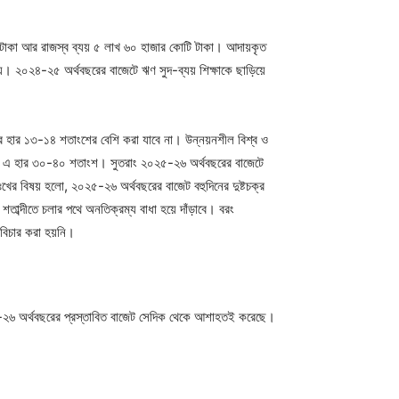
োটি টাকা আর রাজস্ব ব্যয় ৫ লাখ ৬০ হাজার কোটি টাকা। আদায়কৃত
হয়। ২০২৪-২৫ অর্থবছরের বাজেটে ঋণ সুদ-ব্যয় শিক্ষাকে ছাড়িয়ে
পির হার ১৩-১৪ শতাংশের বেশি করা যাবে না। উন্নয়নশীল বিশ্ব ও
েশে এ হার ৩০-৪০ শতাংশ। সুতরাং ২০২৫-২৬ অর্থবছরের বাজেটে
ঃখের বিষয় হলো, ২০২৫-২৬ অর্থবছরের বাজেট বহুদিনের দুষ্টচক্র
াব্দীতে চলার পথে অনতিক্রম্য বাধা হয়ে দাঁড়াবে। বরং
ায়বিচার করা হয়নি।
৫-২৬ অর্থবছরের প্রস্তাবিত বাজেট সেদিক থেকে আশাহতই করেছে।