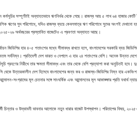
ন্নয়ন কর্মসূচির সম্পূর্ণটাই অব্যাহতভাবে ঋণনির্ভর থেকে গেছে। রাজস্ব আয় ৫ লাখ ৬৪ হাজার ক
ৈদেশিক ঋণের সুদ পরিশোধে, যদিও রাজস্ব ব্যয়ে কেবলমাত্র ঋণ পরিশোধে সুদের অংশই দেখানো 
। ২০২৫-২৬ অর্থবছরের প্রস্তাবিত বাজেটেও এ প্রবণতা অব্যাহত আছে।
র্থায়ন জিডিপির হার ৪-৫ শতাংশের মধ্যে সীমাবদ্ধ রাখতে হলে, বাংলাদেশের সরকারি ব্যয় জিডি
 অন্যতম সর্বনিম্ন। প্রতিবেশী দেশ ভারত ও নেপালে এ হার ২৪ শতাংশের বেশি। অনেক উন্নত দ
ূচি গ্রহণের নিরীখে তার ক্ষমতা সীমাবদ্ধ এবং তার থেকে বেশি প্রত্যাশা করা অনুচিতই হবে। দু
থেকে উত্তরকালীন দেশ হিসেবে বাংলাদেশের জন্য কর ও রাজস্ব-জিডিপির নিম্ন হার একবিংশ শত
্দোলন-সংগ্রামের মূল চেতনার সঙ্গে সাংঘর্ষিক এবং আন্দোলনের মূল আকাঙ্ক্ষার প্রতি যথার্থ ন্য
্মী চিন্তার ও উদ্ভাবনী ভাবনার আলোকে নতুন ধারার বাজেট উপস্থাপন। পরিতাপের বিষয়, ২০২