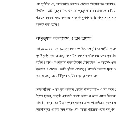
এটা সুবিদিত যে, আয়বৈষম্য হ্রাসের ক্ষেত্রে প্রত্যক্ষ কর আদা
বিপরীত। এটা প্রত্যাশিত ছিল যে, প্রত্যক্ষ করের ওপর জোর দিয়ে 
শতাংশে নেওয়া এবং সম্পদের সারচার্জ পুনর্নির্ধারণের মাধ্যমে স
বাজেটে করা হয়নি।
অপ্রত্যক্ষ করকাঠামো ও তার তাৎপর্য
আইএমএফের সঙ্গে ২০২৩ সালে সম্পাদিত ঋণ চুক্তির অধীনে ভ্যাটের
ভ্যাট বৃদ্ধি করা হয়েছে; অনলাইন ব্যবসায় কমিশনের ওপর ভ্যাটে
বর্তাবে। যদিও অপ্রত্যক্ষ করকাঠামোর যৌক্তিকরণ ও অ্যান্টি-এক্সপোর
গ্রহণও এ ক্ষেত্রে একটি ভূমিকা রেখেছে। বাজেটে ন্যূনতম মূল্য ও
করা হয়েছে, যার যৌক্তিকতা নিয়ে প্রশ্ন থেকে যায়।
শুল্ককাঠামো ও সম্পূরক শুল্কের ক্ষেত্রে বাড়তি আরও একটি স্তর 
শিল্পের সুরক্ষা, অ্যান্টি-এক্সপোর্ট বায়াস হ্রাস বা অন্য যেসব ব
আমদানি শুল্ক, ভ্যাট ও সম্পূরক শুল্ককাঠামো পরিবর্তনের ক্ষেত্রে
আমদানিকৃত পণ্যের সঙ্গে আরও বেশি অসম প্রতিযোগিতার সম্মুখী