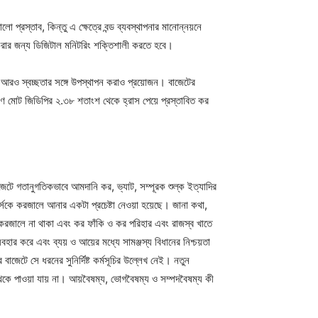
ো প্রস্তাব, কিন্তু এ ক্ষেত্রে বন্ড ব্যবস্থাপনার মানোন্নয়নে
 করার জন্য ডিজিটাল মনিটরিং শক্তিশালী করতে হবে।
ে) আরও স্বচ্ছতার সঙ্গে উপস্থাপন করাও প্রয়োজন। বাজেটের
মাণ মোট জিডিপির ২.৩৮ শতাংশ থেকে হ্রাস পেয়ে প্রস্তাবিত কর
েটে গতানুগতিকভাবে আমদানি কর, ভ্যাট, সম্পূরক শুল্ক ইত্যাদির
্সকে করজালে আনার একটা প্রচেষ্টা নেওয়া হয়েছে। জানা কথা,
 করজালে না থাকা এবং কর ফাঁকি ও কর পরিহার এবং রাজস্ব খাতে
যবহার করে এবং ব্যয় ও আয়ের মধ্যে সামঞ্জস্য বিধানের নিশ্চয়তা
জেটে সে ধরনের সুনির্দিষ্ট কর্মসূচির উল্লেখ নেই। নতুন
থেকে পাওয়া যায় না। আয়বৈষম্য, ভোগবৈষম্য ও সম্পদবৈষম্য কী