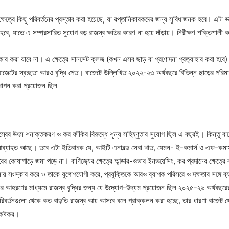
 ক্ষেত্রে কিছু পরিবর্তনের প্রস্তাব করা হয়েছে, যা রপ্তানিকারকদের জন্য সুবিধাজনক হবে। এটা ভাল
বে, যাতে এ সম্প্রসারিত সুযোগ বড় রাজস্ব ক্ষতির কারণ না হয়ে দাঁড়ায়। নিরীক্ষণ শক্তিশালী
স্বীকার করা যাবে না। এ ক্ষেত্রে সানসেট ক্লজ (কখন এসব ছাড় বা প্রণোদনা প্রত্যাহার করা হব
বাজেটের স্বচ্ছতা আরও বৃদ্ধি পেত। বাজেটে উল্লিখিত ২০২২-২৩ অর্থবছরে বিভিন্ন ছাড়ের পরি
থাপন করা প্রয়োজন ছিল
্বের উৎস শনাক্তকরণ ও কর ফাঁকির বিরুদ্ধে শূন্য সহিষ্ণুতার সুযোগ ছিল এ বছরই। কিন্তু বাজ
ই আব্যাহত আছে। তবে এটা ইতিবাচক যে, আইটি এনাবল্ড সেবা খাত, যেমন- ই-কমার্স ও এফ-কমার
কোষাগাড়ে জমা পড়ে না। বাণিজ্যের ক্ষেত্রে আন্ডার-ওভার ইনভয়েসিং, কর প্রদানের ক্ষেত্রে
নায় সংস্কার করে ও তাকে যুগোপযোগী করে, প্রযুক্তিকে আরও ব্যাপক পরিসরে ও দক্ষতার সঙ্গে ব্
 কর আহরণের মাধ্যমে রাজস্ব বৃদ্ধির জন্য যে উদ্যোগ-উদ্যম প্রয়োজন ছিল ২০২৫-২৬ অর্থবছরের বা
িবর্তনগুলো থেকে কত বাড়তি রাজস্ব আয় আসবে বলে প্রাক্কলন করা হচ্ছে, তার ধারণা বাজেট 
 কষ্টকর।