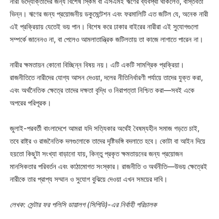
নারী উদ্যোক্তাদের জন্য বিশেষ স্কিম বা এসএমই ঋণের ব্যবস্থা থাকলেও, বাস্তবতা
ভিন্ন। ঋণের জন্য প্রয়োজনীয় ডকুমেন্টেশন এবং ফরমালিটি এত জটিল যে, অনেক নারী
এই প্রক্রিয়ায় যেতেই ভয় পান। বিশেষ করে ঢাকার বাইরের নারীরা এই সুযোগগুলো
সম্পর্কে জানেনও না, বা পেলেও আমলাতান্ত্রিক জটিলতায় তা কাজে লাগাতে পারেন না।
নারীর ক্ষমতায়ন কোনো বিচ্ছিন্ন বিষয় নয়। এটি একটি সামগ্রিক প্রক্রিয়া।
রাজনীতিতে নারীদের যোগ্য আসন দেওয়া, দলের নীতিনির্ধারণী পর্যায়ে তাদের যুক্ত করা,
এবং অর্থনৈতিক ক্ষেত্রে তাদের দক্ষতা বৃদ্ধি ও নিরাপত্তা নিশ্চিত করা—সবই একে
অপরের পরিপূরক।
জুলাই-পরবর্তী বাংলাদেশে আমরা যদি সত্যিকার অর্থেই বৈষম্যহীন সমাজ গড়তে চাই,
তবে রাষ্ট্র ও রাজনৈতিক দলগুলোকে তাদের দৃষ্টিভঙ্গি বদলাতে হবে। কোটা বা আইন দিয়ে
হয়তো কিছুটা সংখ্যা বাড়ানো যায়, কিন্তু প্রকৃত ক্ষমতায়নের জন্য প্রয়োজন
মানসিকতার পরিবর্তন এবং কাঠামোগত সংস্কার। রাজনীতি ও অর্থনীতি—উভয় ক্ষেত্রেই
নারীকে তার প্রাপ্য সম্মান ও সুযোগ বুঝিয়ে দেওয়া এখন সময়ের দাবি।
লেখক: সেন্টার ফর পলিসি ডায়ালগ (সিপিডি)-এর নির্বাহী পরিচালক