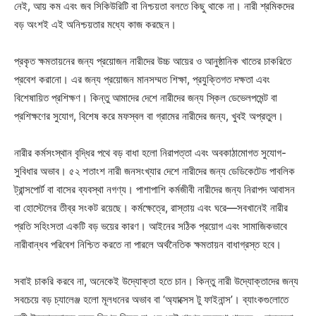
নেই, আয় কম এবং জব সিকিউরিটি বা নিশ্চয়তা বলতে কিছু থাকে না। নারী শ্রমিকদের
বড় অংশই এই অনিশ্চয়তার মধ্যে কাজ করছেন।
প্রকৃত ক্ষমতায়নের জন্য প্রয়োজন নারীদের উচ্চ আয়ের ও আনুষ্ঠানিক খাতের চাকরিতে
প্রবেশ করানো। এর জন্য প্রয়োজন মানসম্মত শিক্ষা, প্রযুক্তিগত দক্ষতা এবং
বিশেষায়িত প্রশিক্ষণ। কিন্তু আমাদের দেশে নারীদের জন্য স্কিল ডেভেলপমেন্ট বা
প্রশিক্ষণের সুযোগ, বিশেষ করে মফস্বল বা গ্রামের নারীদের জন্য, খুবই অপ্রতুল।
নারীর কর্মসংস্থান বৃদ্ধির পথে বড় বাধা হলো নিরাপত্তা এবং অবকাঠামোগত সুযোগ-
সুবিধার অভাব। ৫২ শতাংশ নারী জনসংখ্যার দেশে নারীদের জন্য ডেডিকেটেড পাবলিক
ট্রান্সপোর্ট বা বাসের ব্যবস্থা নগণ্য। পাশাপাশি কর্মজীবী নারীদের জন্য নিরাপদ আবাসন
বা হোস্টেলের তীব্র সংকট রয়েছে। কর্মক্ষেত্রে, রাস্তায় এবং ঘরে—সবখানেই নারীর
প্রতি সহিংসতা একটি বড় ভয়ের কারণ। আইনের সঠিক প্রয়োগ এবং সামাজিকভাবে
নারীবান্ধব পরিবেশ নিশ্চিত করতে না পারলে অর্থনৈতিক ক্ষমতায়ন বাধাগ্রস্ত হবে।
সবাই চাকরি করবে না, অনেকেই উদ্যোক্তা হতে চান। কিন্তু নারী উদ্যোক্তাদের জন্য
সবচেয়ে বড় চ্যালেঞ্জ হলো মূলধনের অভাব বা ‘অ্যাক্সেস টু ফাইনান্স’। ব্যাংকগুলোতে