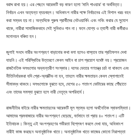
বরাদ্দ রাখা হয়। এর পেছনে আরেকটি বড় কারণ হলো ‘মানি পাওয়ার’ বা অর্থবিত্ত।
নির্বাচন এখন অত্যন্ত ব্যয়বহুল। অধিকাংশ নারীর পক্ষে নির্বাচনের এই বিশাল খরচ বহন
করা সম্ভব হয় না। অন্যদিকে পুরুষ প্রার্থীদের নেটওয়ার্কিং এবং লবিং করার যে সুযোগ
থাকে, নারীরা সামাজিকভাবে সেই সুবিধাও পান না। ফলে যোগ্য ও ত্যাগী নারী কর্মীরাও
মনোনয়ন বঞ্চিত হন।
জুলাই সনদে নারীর অংশগ্রহণ বাড়ানোর কথা বলা হলেও বাস্তবে তার প্রতিফলন দেখা
যায়নি। এই পরিস্থিতির উত্তরণে কেবল আইন বা চাপ প্রয়োগ যথেষ্ট নয়। প্রয়োজন
রাজনৈতিক দলগুলোর অভ্যন্তরীণ সংস্কার। দলের ভেতরে গণতন্ত্র চর্চা না থাকলে এবং
নীতিনির্ধারকরা যদি প্রো-অ্যাক্টিভ না হন, তাহলে নারীর ক্ষমতায়ন কেবল স্লোগানেই
সীমাবদ্ধ থাকবে। দলগুলোকে বুঝতে হবে, দেশের ৫০ শতাংশ ভোটারের কাছে পৌঁছাতে
এবং তাদের সমস্যা বুঝতে হলে নারী নেতৃত্ব অপরিহার্য।
রাজনীতির বাইরে নারীর ক্ষমতায়নের আরেকটি মূল স্তম্ভ হলো অর্থনৈতিক স্বাবলম্বিতা।
আমাদের শ্রমবাজারে নারীর অংশগ্রহণ বেড়েছে, বর্তমানে তা প্রায় ৪০ শতাংশ। এটি
ইতিবাচক। কিন্তু এই অংশগ্রহণের গভীরতা বিশ্লেষণ করলে দেখা যায়, অধিকাংশ
নারীই কাজ করছেন অনানুষ্ঠানিক খাতে। অনানুষ্ঠানিক খাতে কাজের কোনো নিরাপত্তা