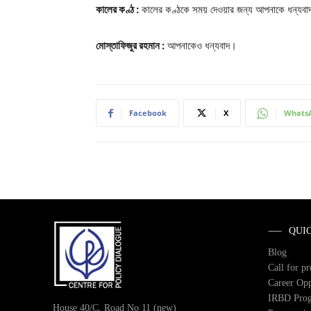
কালের কণ্ঠ :
কালের কণ্ঠকে সময় দেওয়ার জন্য আপনাকে ধন্যব
মোস্তাফিজুর রহমান :
আপনাকেও ধন্যবাদ।
Facebook
X
Whats
QUI
Blog
Call for p
Career Opp
IRBD Pro
House 40/C, Road No 11 (new)