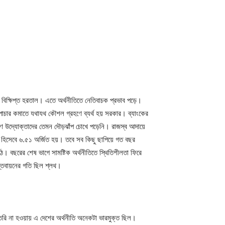
 বিক্ষিপ্ত হরতাল। এতে অর্থনীতিতে নেতিবাচক প্রভাব পড়ে।
পাচার কমাতে যথাযথ কৌশল গ্রহণে ব্যর্থ হয় সরকার। ব্যাংকের
হণে উদ্যোক্তাদের তেমন দৌড়ঝাঁপ চোখে পড়েনি। রাজস্ব আদায়ে
ক হিসেবে ৬.৫১ অর্জিত হয়। তবে সব কিছু ছাপিয়ে গত বছর
ে। বছরের শেষ ভাগে সামষ্টিক অর্থনীতিতে স্থিতিশীলতা ফিরে
স্তবায়নের গতি ছিল শ্লথ।
তৈরি না হওয়ায় এ দেশের অর্থনীতি অনেকটা ভারমুক্ত ছিল।