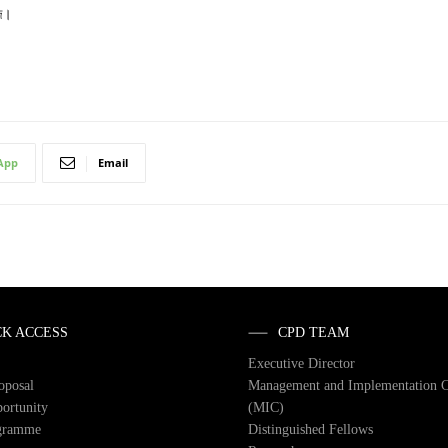
াদ।
App
Email
CK ACCESS
CPD TEAM
Executive Director
roposal
Management and Implementation 
ortunity
(MIC)
gramme
Distinguished Fellows