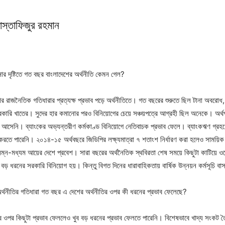
োস্তাফিজুর রহমান
র দৃষ্টিতে গত বছর বাংলাদেশের অর্থনীতি কেমন গেল?
র রাজনৈতিক গতিধারার প্রত্যক্ষ প্রভাব পড়ে অর্থনীতিতে। গত বছরের শুরুতে ছিল টানা অবরোধ,
সরকারি খাতের। সুদের হার কমানোর পরও বিনিয়োগের চেয়ে সঞ্চয়পত্রে আগ্রহী ছিল অনেকে। অর্থ
ে আসেনি। ব্যাংকের অভ্যন্তরীণ কর্মকাণ্ড বিনিয়োগে নেতিবাচক প্রভাব ফেলে। ব্যাংকঋণ গ্র
 করতে পারেনি। ২০১৪-১৫ অর্থবছরে জিডিপির লক্ষ্যমাত্রা ৭ শতাংশ নির্ধারণ করা হলেও সাময়ি
িম্ন-মধ্যম আয়ের দেশে প্রবেশ। সারা বছরের অর্থনৈতিক স্থবিরতা শেষ সময়ে কিছুটা কাটিয়ে ওঠ
ধরনের সরকারি বিনিয়োগ হয়। কিন্তু বিগত দিনের ধারাবাহিকতায় বার্ষিক উন্নয়ন কর্মসূচি বা
র্থনীতির গতিধারা গত বছর এ দেশের অর্থনীতির ওপর কী ধরনের প্রভাব ফেলেছে?
র ওপর কিছুটা প্রভাব ফেললেও খুব বড় ধরনের প্রভাব ফেলতে পারেনি। বিশেষভাবে খাদ্য সংকট 