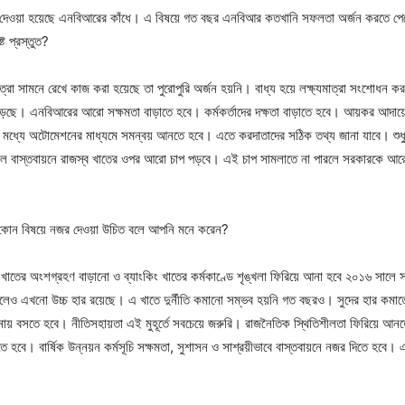
ত্ব দেওয়া হয়েছে এনবিআরের কাঁধে। এ বিষয়ে গত বছর এনবিআর কতখানি সফলতা অর্জন করতে পে
 প্রস্তুত?
াত্রা সামনে রেখে কাজ করা হয়েছে তা পুরোপুরি অর্জন হয়নি। বাধ্য হয়ে লক্ষ্যমাত্রা সংশোধন 
ে পড়েছে। এনবিআরের আরো সক্ষমতা বাড়াতে হবে। কর্মকর্তাদের দক্ষতা বাড়াতে হবে। আয়কর আদায়ের
ের মধ্যে অটোমেশনের মাধ্যমে সমন্বয় আনতে হবে। এতে করদাতাদের সঠিক তথ্য জানা যাবে। শ
ল বাস্তবায়নে রাজস্ব খাতের ওপর আরো চাপ পড়বে। এই চাপ সামলাতে না পারলে সরকারকে আরো
ে কোন বিষয়ে নজর দেওয়া উচিত বলে আপনি মনে করেন?
 খাতের অংশগ্রহণ বাড়ানো ও ব্যাংকিং খাতের কর্মকাণ্ডে শৃঙ্খলা ফিরিয়ে আনা হবে ২০১৬ সালে স
ালেও এখনো উচ্চ হার রয়েছে। এ খাতে দুর্নীতি কমানো সম্ভব হয়নি গত বছরও। সুদের হার কমাতে 
ায় বসতে হবে। নীতিসহায়তা এই মুহূর্তে সবচেয়ে জরুরি। রাজনৈতিক স্থিতিশীলতা ফিরিয়ে আ
তে হবে। বার্ষিক উন্নয়ন কর্মসূচি সক্ষমতা, সুশাসন ও সাশ্রয়ীভাবে বাস্তবায়নে নজর দিতে হব