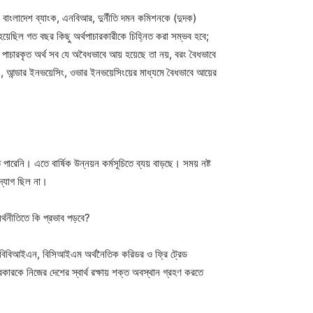
ে বাংলাদেশ ব্যাংক, এনবিআর, দুর্নীতি দমন কমিশনকে (দুদক)
া হয়েছিল গত বছর কিছু অর্থপাচারকারীকে চিহ্নিত করা সম্ভব হবে;
য়, পাচারকৃত অর্থ সব যে অবৈধভাবে আয় হয়েছে তা নয়, বরং বৈধভাবে
জিং, আন্ডার ইনভয়েসিং, ওভার ইনভয়েসিংয়ের মাধ্যমে বৈধভাবে আয়ের
ারেনি। এতে বার্ষিক উন্নয়ন কর্মসূচিতে ব্যয় বাড়ছে। সময় নষ্ট
দ্যোগ ছিল না।
্থনীতিতে কি প্রভাব পড়বে?
 বিবিআইএন, বিসিআইএম অর্থনৈতিক করিডর ও ফ্রি ট্রেড
কারকে নিজের দেশের স্বার্থ রক্ষায় শক্ত অবস্থান গ্রহণ করতে