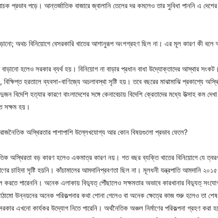
নেতিবাচক প্রভাব পড়ে। আন্তর্জাতিক বাজারে জ্বালানি তেলের দর কমলেও তার সুবিধা পাননি এ দেশ
বাড়ানো; অথচ বিনিয়োগে বেসরকারি খাতের আশানুরূপ অংশগ্রহণ ছিল না। এর মূল কারণ কী বলে
গ বাড়ানো হলেও সরকার ব্যর্থ হয়। বিনিয়োগ না বাড়ার প্রধান বাধা উদ্যোক্তাদের আস্থার সংক
িক্ষিপ্ত হরতালে ব্যবসা-বাণিজ্যে অচলাবস্থা সৃষ্টি হয়। তবে বছরের মাঝামাঝি প্রকাশ্যে 
বিদেশি হত্যার কারণে বাংলাদেশের সঙ্গে কেনাবেচায় বিদেশি ক্রেতাদের মধ্যে উত্সাহ কম দে
তে সক্ষম হয়।
 রাজনৈতিক অস্থিরতার পাশাপাশি উল্লেখযোগ্য আর কোন বিষয়গুলো প্রভাব ফেলে?
তিক অস্থিরতা বড় কারণ হলেও একমাত্র কারণ নয়। গত বছর ব্যক্তি খাতের বিনিয়োগে যে ত্বরণ স
 ঋণের চাহিদা সৃষ্টি হয়নি। কাঁচামালের আমদানিপ্রবণতা ছিল না। মূলধনী যন্ত্রপাতি আমদানি ২
 করতে পারেননি। অনেক এলাকায় বিদ্যুত্ পৌঁছালেও সক্ষমতার অভাবে কারখানার বিদ্যুত্ সংয
ঠামো উন্নয়নের অনেক পরিকল্পনার কথা শোনা গেলেও বা অনেক ক্ষেত্রে কাজ শুরু হলেও তা 
ে সরকার এখনো কার্যকর উদ্যোগ নিতে পারেনি। অর্থনৈতিক অঞ্চল নির্মাণের পরিকল্পনা গ্রহণ কর