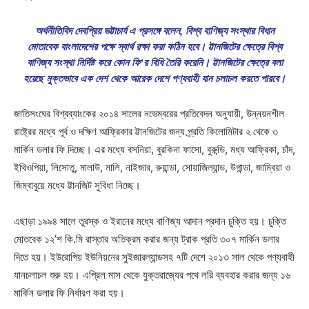
অর্থনীতিবিদ দেবপ্রিয় ভট্টাচার্য এ প্রসঙ্গে বলেন, বিশ্ব বাণিজ্য সংস্থার বিধান
মোতাবেক বাংলাদেশের পক্ষে স্বার্থ রক্ষা করা কঠিন হবে। ট্টানজিটের ক্ষেত্রে বিশ্ব
বাণিজ্য সংস্থা নির্দিষ্ট করে কোন ফি’র বিধি তৈরি করেনি। ট্টানজিটের ক্ষেত্রে বলা
হয়েছে মুক্তভাবে এক দেশ থেকে আরেক দেশে পণ্যবাহী যান চলাচল করতে পারবে।
জাতিসংঘের বিশ্বব্যাংকের ২০১৪ সালের নভেম্বরের প্রতিবেদন অনুযায়ী, উন্নয়নশীল
রাষ্ট্রের মধ্যে পূর্ব ও দক্ষিণ আফ্রিকার ট্টানজিটের জন্য প্র্রতি কিলোমিটার ২ থেকে ৩
মার্কিন ডলার ফি দিচ্ছে। এর মধ্যে বসনিয়া, বুরকিনা ফাসো, বুরুন্ডি, মধ্য আফ্রিকা, চাঁদ,
ইথিওপিয়া, লিসোতু, মালাউ, মালি, নাইজার, রুয়ান্ডা, সোয়াজিল্যান্ড, উগান্ডা, জাম্বিয়া ও
জিম্বাবুয়ে মধ্যে ট্টানজিট সুবিধা নিচ্ছে।
এছাড়া ১৯৯৪ সালে তুরস্ক ও ইরানের মধ্যে বাণিজ্য আদান প্রদান চুক্তি হয়। চুক্তি
মোতবেক ১২’শ কি.মি রাস্তার অতিক্রম করার জন্য ট্রাক প্রতি ৩০৭ মার্কিন ডলার
দিতে হয়। ইউরোপিয় ইউনিয়নের সুইজারল্যান্ডসহ ৭টি দেশে ২০১৩ সাল থেকে পণ্যবাহী
যানচলাচল শুরু হয়। এপ্রিল মাস থেকে যুক্তরাজ্যের পথে লরি ব্যবহার করার জন্য ১৬
মার্কিন ডলার ফি নির্ধারণ করা হয়।