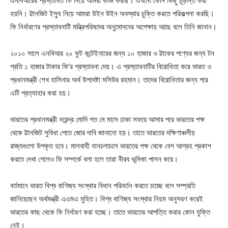
এনবিআরের প্রস্তাবিত ফি নিয়ে আমরা কাজ করছি। এখনো কোন কিছু চূড়ান্ত করা
হয়নি। ট্টানজিট ইস্যু নিয়ে আমরা উইন উইন অবস্থার চুক্তি করতে পরিকল্পনা করছি।
ফি নির্ধারণের প্রস্তাবনাটি মন্ত্রিপরিষদের অনুমোদনের অপেক্ষায় আছে বলে তিনি জানান।
২০১০ সালে এনবিআর ২০ ফুট কন্টেইনারের জন্য ১০ হাজার ও ট্টাকের পণ্যের জন্য টন
প্রতি ১ হাজার টাকার ফি’র প্রস্তাবনা দেয়। এ প্রস্তাবনাটির বিরোধিতা করে ভারত ও
প্রধানমন্ত্রী শেখ হাসিনার অর্থ উপদেষ্টা মসিউর রহমান। তাদের বিরোধিতার জন্য পরে
এটি প্রত্যাহার করা হয়।
ভারতের প্রধানমন্ত্রী নরেন্দ্র মোদি গত মে মাসে ঢাকা সফরে আসার পরে ভারতের পক্ষ
থেকে ট্টানজিট সুবিধা পেতে জোর দাবি জানানো হয়। তাতে ভারতের দক্ষিণাঞ্চলীয়
রাজ্যগুলো উপকৃত হবে। মালবাহী যানচলাচলে ভারতের পক্ষ থেকে বেশ আগ্রহ প্রকাশ
করতে দেখা গেলেও ফি সম্পর্কে বলা হলে তারা নীরব ভূমিকা পালন করে।
বর্তমানে ভারত বিশ্ব বাণিজ্য সংস্থার বিধান পরিবর্তন করতে চাচ্ছে বলে সম্প্রতি
জানিয়েছেন অর্থমন্ত্রী এএমএ মুহিত। বিশ্ব বাণিজ্য সংস্থার নিয়ম অনুসরণ করেই
ভারতের কাছ থেকে ফি নির্ধারণ করা হচ্ছে। তাতে ভারতের আপত্তি করার কোন যুক্তি
নেই।