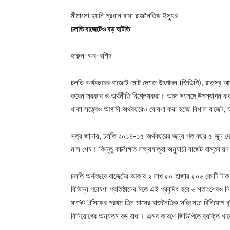
মীমাংসা হয়নি প্রধান বাধা রাজনৈতিক ইস্যুর
চলতি বাজেটেও বড় ঘাটতি
হারুন-অর-রশিদ
চলতি অর্থবছরের বাজেটে মোট দেশজ উৎপাদন (জিডিপি), রাজস্ব আয় ও
করেন সরকার ও অর্থনীতি বিশ্লেষকরা। আজ সংসদে উপস্থাপন কর
থাকা সত্ত্বেও আগামী অর্থবছরেও ঘোষণা করা হচ্ছে বিশাল বাজেট, 
সূত্র জানায়, চলতি ২০১৪-১৫ অর্থবছরের জন্য গত বছর ৫ জুন দে
মাস শেষ। কিন্তু কাক্সিক্ষত লক্ষ্যমাত্রা অনুযায়ী বাজেট বাস্তবা
চলতি অর্থবছরে বাজেটের আকার ২ লাখ ৫০ হাজার ৫০৬ কোটি টাকা।
বিভিন্ন গবেষণা প্রতিষ্ঠানের মতে এই প্রবৃদ্ধি হবে ৬ শতাংশেরও 
ষাণ¥াসিকের প্রথম তিন মাসের রাজনৈতিক সহিংসতা বিনিয়োগ বৃদ্ধ
বিনিয়োগের অন্যতম বড় বাধা। এসব কারণে জিডিপিতে ব্যক্তি খ