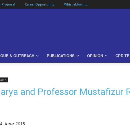
or Proposal
Career Opportunity
Whistleblowing
OGUE & OUTREACH
PUBLICATIONS
OPINION
CPD T
ahman
harya and Professor Mustafizur
4 June 2015.