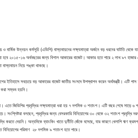
 বার্ষিক উন্নয়ন কর্মসূচি (এডিপি) বাস্তবায়নের লক্ষ্যমাত্রা অর্জনে বড় ধরনের ঘাটতি থেকে 
া হবে ২০১৫-১৬ অর্থবছরের জন্য বিশাল আকারের বাজেট। আকার হতে পারে ২ লাখ ৯৭ হাজার কো
যা বাস্তবায়ন নিয়ে শঙ্কা থাকছে।
শের ইতিহাসে সবচেয়ে বড় আকারের বাজেট জাতীয় সংসদে উপস্থাপন করেন অর্থমন্ত্রী। এটি পাস
য়ন করা সম্ভব হয়নি।
 এতে জিডিপির প্রবৃদ্ধির লক্ষ্যমাত্রা ধরা হয় ৭ দশমিক ৩ শতাংশ। এটি বছর শেষে সাড়ে ৬ শ
নিচে। সংশ্লিষ্টরা বলছেন, প্রবৃদ্ধির জন্য বেসরকারি বিনিয়োগের ৩০ থেকে ৩২ শতাংশ প্রবৃদ্ধি
ি করতে দেয়নি। অন্যদিকে ব্যাংকিং খাতে দুর্নীতি জেঁকে বসেছে, যার কারণে খেলাপি ঋণ ক্রমশ
াতে বিনিয়োগের পরিমাণ ২৮ দশমিক ৯ শতাংশ হতে পারে।