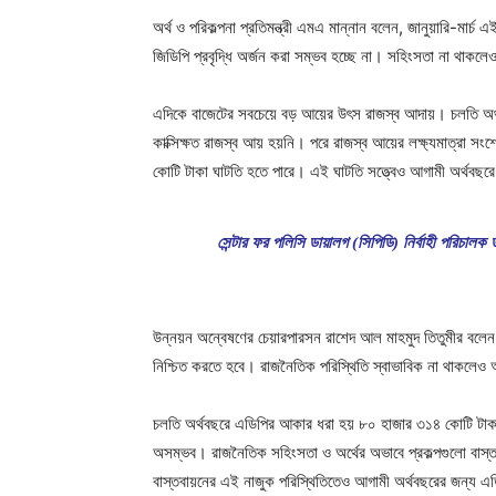
অর্থ ও পরিকল্পনা প্রতিমন্ত্রী এমএ মান্নান বলেন, জানুয়ারি-ম
জিডিপি প্রবৃদ্ধি অর্জন করা সম্ভব হচ্ছে না। সহিংসতা না থাকল
এদিকে বাজেটের সবচেয়ে বড় আয়ের উৎস রাজস্ব আদায়। চলতি অর্থবছ
কাক্সিক্ষত রাজস্ব আয় হয়নি। পরে রাজস্ব আয়ের লক্ষ্যমাত্রা 
কোটি টাকা ঘাটতি হতে পারে। এই ঘাটতি সত্ত্বেও আগামী অর্থবছর
সেন্টার ফর পলিসি ডায়ালগ (সিপিডি) নির্বাহী পরিচালক
উন্নয়ন অন্বেষণের চেয়ারপারসন রাশেদ আল মাহমুদ তিতুমীর বলেন,
নিশ্চিত করতে হবে। রাজনৈতিক পরিস্থিতি স্বাভাবিক না থাকলেও 
চলতি অর্থবছরে এডিপির আকার ধরা হয় ৮০ হাজার ৩১৪ কোটি টাকা।
অসম্ভব। রাজনৈতিক সহিংসতা ও অর্থের অভাবে প্রকল্পগুলো বাস
বাস্তবায়নের এই নাজুক পরিস্থিতিতেও আগামী অর্থবছরের জন্য এ