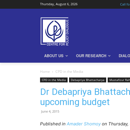
Thursday, August 6, 2026
Call f
ABOUT US
OUR RESEARCH
DIAL
Home
CPD in the Media
CPD in the Media
Debapriya Bhattacharya
Mustafizur R
Dr Debapriya Bhattac
upcoming budget
June 4, 2015
Published in
Amader Shomoy
on Thursday, 