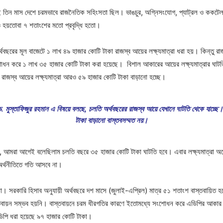
ার্চ এই তিন মাস দেশে চরমভাবে রাজনৈতিক সহিংসতা ছিল। ভাঙচুর, অগ্নিসংযোগ, প্যাট্রল ও ককট
েও হয়তোবা ৭ শতাংশের মতো প্রবৃদ্ধি হতো।
রের মূল বাজেটে ১ লাখ ৪৯ হাজার কোটি টাকা রাজস্ব আয়ের লক্ষ্যমাত্রা ধরা হয়। কিন্তু রা
সংশোধন করে ১ লাখ ৩৫ হাজার কোটি টাকা করা হয়েছে। বিশাল আকারের আয়ের লক্ষ্যমাত্রার ঘাট
ে রাজস্ব আয়ের লক্ষ্যমাত্রা আরও ৫৯ হাজার কোটি টাকা বাড়ানো হচ্ছে।
 ড. মুস্তাফিজুর রহমান এ বিষয়ে বলছে, চলতি অর্থবছরের রাজস্ব আয়ে যেখানে ঘাটতি থেকে যাচ্ছে
টাকা বাড়ানো বাস্তবসম্মত নয়।
 আমরা আগেই বলেছিলাম চলতি বছরে ৩৫ হাজার কোটি টাকা ঘাটতি হবে। এবার লক্ষ্যমাত্রা অনেক ব
অর্থনীতিতে গতি আসবে না।
 সরকারি হিসাব অনুযায়ী অর্থবছরে দশ মাসে (জুলাই-এপ্রিল) মাত্র ৫১ শতাংশ বাস্তবায়িত হ
্তবায়ন সম্ভব হয়নি। বাস্তবায়নে চরম ধীরগতির কারণে ইতোমধ্যে সংশোধন করে এডিপির আকার 
ডিপি ধরা হয়েছে ৯৭ হাজার কোটি টাকা।