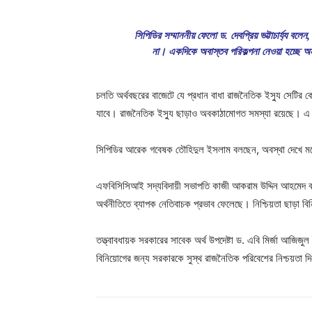
সিপিডির সম্মাননীয় ফেলো ড. দেবপ্রিয় ভট্টাচার্য্য বলে
না। একদিকে অবাস্তব পরিকল্পনা নেওয়া হচ্ছে অন্
চলতি অর্থবছরের বাজেটে যে প্রধান বাধা রাজনৈতিক ইস্যু সেটির 
যাবে। রাজনৈতিক ইস্যু ছাড়াও অবকাঠামোগত সমস্যা রয়েছে। এ স
সিপিডির আরেক গবেষক তৌহিদুল ইসলাম বলছেন, অবস্থা দেখে মনে 
এফবিসিসিআই সদ্যবিদায়ী সভাপতি কাজী আকরাম উদ্দিন আহমেদ বলেন,
অর্থনীতিতে ব্যাপক নেতিবাচক প্রভাব ফেলেছে। নিশ্চিয়তা ছাড়া বি
তত্ত্বাবধায়ক সরকারের সাবেক অর্থ উপদেষ্টা ড. এবি মির্জা আ
বিনিয়োগের জন্য সরকারকে সুস্থ রাজনৈতিক পরিবেশের নিশ্চয়তা দ