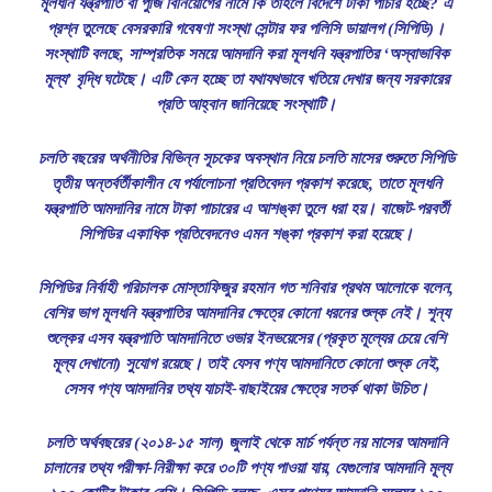
মূলধনি যন্ত্রপাতি বা পুঁজি বিনিয়োগের নামে কি তাহলে বিদেশে টাকা পাচার হচ্ছে? এ
প্রশ্ন তুলেছে বেসরকারি গবেষণা সংস্থা সেন্টার ফর পলিসি ডায়ালগ (সিপিডি)।
সংস্থাটি বলছে, সাম্প্রতিক সময়ে আমদানি করা মূলধনি যন্ত্রপাতির ‘অস্বাভাবিক
মূল্য’ বৃদ্ধি ঘটেছে। এটি কেন হচ্ছে তা যথাযথভাবে খতিয়ে দেখার জন্য সরকারের
প্রতি আহ্বান জানিয়েছে সংস্থাটি।
চলতি বছরের অর্থনীতির বিভিন্ন সূচকের অবস্থান নিয়ে চলতি মাসের শুরুতে সিপিডি
তৃতীয় অন্তর্বর্তীকালীন যে পর্যালোচনা প্রতিবেদন প্রকাশ করেছে, তাতে মূলধনি
যন্ত্রপাতি আমদানির নামে টাকা পাচারের এ আশঙ্কা তুলে ধরা হয়। বাজেট-পরবর্তী
সিপিডির একাধিক প্রতিবেদনেও এমন শঙ্কা প্রকাশ করা হয়েছে।
সিপিডির নির্বাহী পরিচালক মোস্তাফিজুর রহমান গত শনিবার প্রথম আলোকে বলেন,
বেশির ভাগ মূলধনি যন্ত্রপাতির আমদানির ক্ষেত্রে কোনো ধরনের শুল্ক নেই। শূন্য
শুল্কের এসব যন্ত্রপাতি আমদানিতে ওভার ইনভয়েসের (প্রকৃত মূল্যের চেয়ে বেশি
মূল্য দেখানো) সুযোগ রয়েছে। তাই যেসব পণ্য আমদানিতে কোনো শুল্ক নেই,
সেসব পণ্য আমদানির তথ্য যাচাই-বাছাইয়ের ক্ষেত্রে সতর্ক থাকা উচিত।
চলতি অর্থবছরের (২০১৪-১৫ সাল) জুলাই থেকে মার্চ পর্যন্ত নয় মাসের আমদানি
চালানের তথ্য পরীক্ষা-নিরীক্ষা করে ৩০টি পণ্য পাওয়া যায়, যেগুলোর আমদানি মূল্য