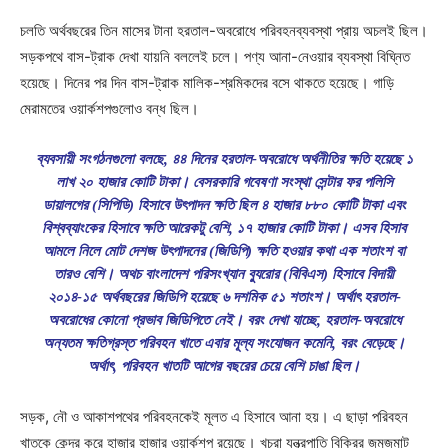
চলতি অর্থবছরের তিন মাসের টানা হরতাল-অবরোধে পরিবহনব্যবস্থা প্রায় অচলই ছিল।
সড়কপথে বাস-ট্রাক দেখা যায়নি বললেই চলে। পণ্য আনা-নেওয়ার ব্যবস্থা বিঘ্নিত
হয়েছে। দিনের পর দিন বাস-ট্রাক মালিক-শ্রমিকদের বসে থাকতে হয়েছে। গাড়ি
মেরামতের ওয়ার্কশপগুলোও বন্ধ ছিল।
ব্যবসায়ী সংগঠনগুলো বলছে, ৪৪ দিনের হরতাল-অবরোধে অর্থনীতির ক্ষতি হয়েছে ১
লাখ ২০ হাজার কোটি টাকা। বেসরকারি গবেষণা সংস্থা সেন্টার ফর পলিসি
ডায়ালগের (সিপিডি) হিসাবে উৎপাদন ক্ষতি ছিল ৪ হাজার ৮৮০ কোটি টাকা এবং
বিশ্বব্যাংকের হিসাবে ক্ষতি আরেকটু বেশি, ১৭ হাজার কোটি টাকা। এসব হিসাব
আমলে নিলে মোট দেশজ উৎপাদনের (জিডিপি) ক্ষতি হওয়ার কথা এক শতাংশ বা
তারও বেশি। অথচ বাংলাদেশ পরিসংখ্যান ব্যুরোর (বিবিএস) হিসাবে বিদায়ী
২০১৪-১৫ অর্থবছরের জিডিপি হয়েছে ৬ দশমিক ৫১ শতাংশ। অর্থাৎ হরতাল-
অবরোধের কোনো প্রভাব জিডিপিতে নেই। বরং দেখা যাচ্ছে, হরতাল-অবরোধে
অন্যতম ক্ষতিগ্রস্ত পরিবহন খাতে এবার মূল্য সংযোজন কমেনি, বরং বেড়েছে।
অর্থাৎ, পরিবহন খাতটি আগের বছরের চেয়ে বেশি চাঙা ছিল।
সড়ক, নৌ ও আকাশপথের পরিবহনকেই মূলত এ হিসাবে আনা হয়। এ ছাড়া পরিবহন
খাতকে কেন্দ্র করে হাজার হাজার ওয়ার্কশপ রয়েছে। খুচরা যন্ত্রপাতি বিক্রির জমজমাট