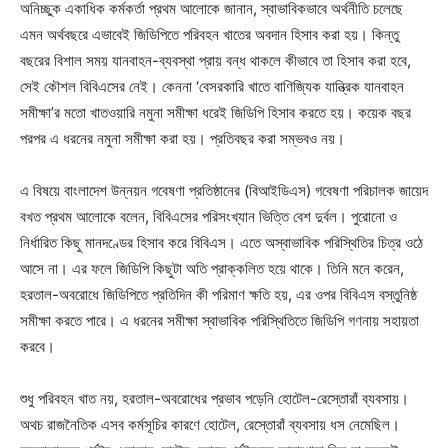
অনিচ্ছুক একাধিক কর্মকর্তা প্রথম আলোকে জানান, স্বাভাবিকভাবে অর্থনীতি চলেছে
এমন অর্থবছরে এভাবেই জিডিপিতে পরিবহন খাতের অবদান হিসাব করা হয়। কিন্তু
বছরের বিশাল সময় যানবাহন-ব্যবস্থা প্রায় বন্ধ থাকলে কীভাবে তা হিসাব করা হবে,
সেই কৌশল বিবিএসের নেই। কেননা ‘বেসরকারি খাতে বাণিজ্যিক যান্ত্রিক যানবাহন
সমীক্ষা’র মতো খাতওয়ারি নমুনা সমীক্ষা ধরেই জিডিপি হিসাব করতে হয়। কয়েক বছর
পরপর এ ধরনের নমুনা সমীক্ষা করা হয়। প্রতিবছর করা সম্ভবও নয়।
এ বিষয়ে বাংলাদেশ উন্নয়ন গবেষণা প্রতিষ্ঠানের (বিআইডিএস) গবেষণা পরিচালক জায়েদ
বখত প্রথম আলোকে বলেন, বিবিএসের পরিসংখ্যান ভিত্তি বেশ দুর্বল। পুরোনো ও
নির্ধারিত কিছু মানদণ্ডের হিসাব করে বিবিএস। এতে অস্বাভাবিক পরিস্থিতির চিত্র ওঠে
আসে না। এর ফলে জিডিপি কিছুটা অতি প্রাক্কলিত হয়ে থাকে। তিনি মনে করেন,
হরতাল-অবরোধে জিডিপিতে প্রতিদিন কী পরিমাণ ক্ষতি হয়, এর ওপর বিবিএস বস্তুনিষ্ঠ
সমীক্ষা করতে পারে। এ ধরনের সমীক্ষা স্বাভাবিক পরিস্থিতিতে জিডিপি গণনায় সহায়তা
করবে।
শুধু পরিবহন খাত নয়, হরতাল-অবরোধের প্রভাব পড়েনি হোটেল-রেস্তোরাঁ ব্যবসায়।
অথচ রাজনৈতিক এসব কর্মসূচির কারণে হোটেল, রেস্তোরাঁ ব্যবসায় ধস নেমেছিল।