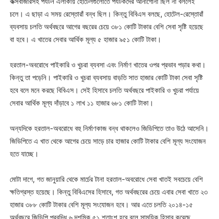
কক্সবাজারসহ পর্যটন এলাকায় হোটেলগুলোতে পর্যটকদের আনাগোনা ছিল না বললেই
চলে। এ ছাড়া এ সময় রেস্তোরাঁ বন্ধ ছিল। কিন্তু বিবিএস বলছে, হোটেল-রেস্তোরাঁ
ব্যবসায় চলতি অর্থবছরে আগের বছরের চেয়ে ৩৮১ কোটি টাকার বেশি সেবা সৃষ্টি হয়েছে
বা হবে। এ খাতের সেবার আর্থিক মূল্য ৫ হাজার ৯৫১ কোটি টাকা।
হরতাল-অবরোধে পাইকারি ও খুচরা ব্যবসা এবং নির্মাণ খাতের ওপর প্রভাব পড়ার কথা।
কিন্তু তা পড়েনি। পাইকারি ও খুচরা ব্যবসায় বাড়তি সাত হাজার কোটি টাকা সেবা সৃষ্টি
হবে বলে মনে করছে বিবিএস। সেই হিসাবে চলতি অর্থবছরে পাইকারি ও খুচরা পর্যায়ে
সেবার আর্থিক মূল্য দাঁড়াবে ১ লাখ ১১ হাজার ৬৮১ কোটি টাকা।
অন্যদিকে হরতাল-অবরোধে বহু নির্মাণকাজ বন্ধ থাকলেও জিডিপিতে তাও উঠে আসেনি।
জিডিপিতে এ খাত থেকে আগের চেয়ে সাড়ে চার হাজার কোটি টাকার বেশি মূল্য সংযোজন
হতে যাচ্ছে।
মোটা দাগে, গত জানুয়ারি থেকে মার্চের টানা হরতাল-অবরোধে সেবা খাতই সবচেয়ে বেশি
ক্ষতিগ্রস্ত হয়েছে। কিন্তু বিবিএসের হিসাবে, গত অর্থবছরের চেয়ে এবার সেবা খাতে ২৩
হাজার ৩৮৮ কোটি টাকার বেশি মূল্য সংযোজন হবে। আর এতে চলতি ২০১৪-১৫
অর্থবছরে জিডিপি প্রবৃদ্ধি ৬ দশমিক ৫১ শতাংশ হবে বলে সাময়িক হিসাব করেছে