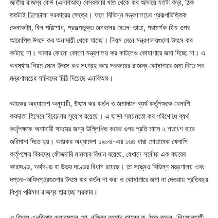
জাতীয় রাজস্ব বোর্ড (এনবিআর) বেসরকারি খাত থেকে কর আদায়ে যতটা কড়া, ঠিক
ততটাই ঢিলেঢালা সরকারের ক্ষেত্রে। ফলে বিভিন্ন মন্ত্রণালয়ের প্রকল্পভিত্তিক
কেনাকাটা, বিল পরিশোধ, প্রকল্পভুক্ত জনবলের বেতন-ভাতা, পরামর্শক ফির ওপর
আরোপিত উৎসে কর অনাদায়ী থেকে যাচ্ছে। নিয়ম মেনে মন্ত্রণালয়গুলো উৎসে কর
কাটছে না। আবার কোনো কোনো মন্ত্রণালয় কর কাটলেও কোষাগারে জমা দিচ্ছে না। এ
অবস্থায় নিয়ম মেনে উৎসে কর সংগ্রহ করে সরকারের রাজস্ব কোষাগারে জমা দিতে সব
মন্ত্রণালয়ের সচিবদের চিঠি দিয়েছে এনবিআর।
আয়কর অধ্যাদেশ অনুযায়ী, উৎসে কর কর্তন ও জমাদানে ব্যর্থ কর্তৃপক্ষকে খেলাপি
করদাতা হিসেবে বিবেচনার সুযোগ রয়েছে। এ ছাড়া সময়মতো কর পরিশোধে ব্যর্থ
কর্তৃপক্ষকে অনাদায়ী সময়ের জন্য উল্লিখিত করের ওপর প্রতি মাসে ২ শতাংশ হারে
জরিমানা দিতে হয়। আয়কর অধ্যাদেশ ১৯৮৪-এর ১৬৪ ধারা মোতাবেক খেলাপি
কর্তৃপক্ষের বিরুদ্ধে ফৌজদারি মামলার বিধান রয়েছে, যেখানে সর্বোচ্চ এক বছরের
কারাদণ্ড, অর্থদণ্ড বা উভয় দণ্ডের বিধান রয়েছে। তা সত্ত্বেও বিভিন্ন মন্ত্রণালয় এবং
দপ্তর-অধিদপ্তরগুলোর উৎসে কর কর্তন না করা ও কোষাগারে জমা না দেওয়ায় প্রতিবছর
বিপুল পরিমাণ রাজস্ব হারাচ্ছে সরকার।
এ বিষয়ে এনবিআর চেয়ারম্যান মো. নজিবুর রহমান কালের কণ্ঠকে বলেন, ‘নিয়মানুযায়ী