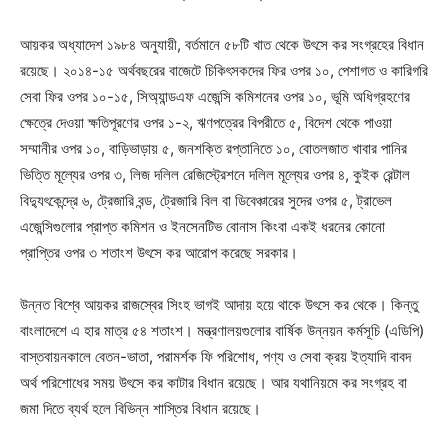
আয়কর অধ্যাদেশ ১৯৮৪ অনুযায়ী, বর্তমানে ৫৮টি খাত থেকে উৎসে কর সংগ্রহের বিধান
রয়েছে। ২০১৪-১৫ অর্থবছরের বাজেটে চিকিৎসকদের ফির ওপর ১০, পেশাগত ও কারিগরি
সেবা ফির ওপর ১০-১৫, সিঅ্যান্ডএফ এজেন্সি কমিশনের ওপর ১০, ভূমি অধিগ্রহণের
ক্ষেত্রে দেওয়া ক্ষতিপূরণের ওপর ১-২, ঋণপত্রের বিপরীতে ৫, বিদেশ থেকে পাওয়া
সম্মানীর ওপর ১০, বাড়িভাড়ায় ৫, জনশক্তি রপ্তানিতে ১০, বোতলজাত খাবার পানির
ভিত্তি মূল্যের ওপর ৩, লিজ দলিল রেজিস্ট্রেশনে দলিল মূল্যের ওপর ৪, কুইক রেন্টাল
বিদ্যুৎকেন্দ্রে ৬, ট্রেজারি বন্ড, ট্রেজারি বিল বা ডিবেঞ্চারের সুদের ওপর ৫, ট্রাভেল
এজেন্সিগুলোর প্রাপ্ত কমিশন ও ইনসেনটিভ বোনাস কিংবা একই ধরনের কোনো
প্রাপ্তির ওপর ৩ শতাংশ উৎসে কর আরোপ করেছে সরকার।
উন্নত বিশ্বে আয়কর রাজস্বের সিংহ ভাগই আদায় হয়ে থাকে উৎসে কর থেকে। কিন্তু
বাংলাদেশে এ হার মাত্র ৫৪ শতাংশ। মন্ত্রণালয়গুলোর বার্ষিক উন্নয়ন কর্মসূচি (এডিপি)
বাস্তবায়নকালে বেতন-ভাতা, পরামর্শক ফি পরিশোধ, পণ্য ও সেবা ক্রয় ইত্যাদি বাবদ
অর্থ পরিশোধের সময় উৎসে কর কাটার বিধান রয়েছে। আর যথানিয়মে কর সংগ্রহ বা
জমা দিতে ব্যর্থ হলে বিভিন্ন শাস্তির বিধান রয়েছে।