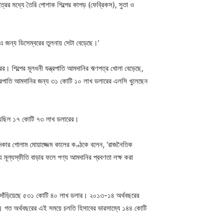
রের মধ্যে তৈরি পোশাক শিল্পের কাপড় (ফেব্রিকস), সুতা ও
 জন্য ডিসেম্বরের তুলনায় সেটা বেড়েছে।’
 শিল্পের মূলধনী যন্ত্রপাতি আমদানির ঋণপত্র খোলা বেড়েছে,
্ত্রপাতি আমদানির জন্য ৩১ কোটি ১০ লাখ ডলারের এলসি খুলেছেন
 হয়েছিল ১৭ কোটি ৭৩ লাখ ডলারের।
ন্দকার গোলাম মোয়াজ্জেম কালের কণ্ঠকে বলেন, ‘রাজনৈতিক
য মূল্যস্ফীতি বাড়ার ফলে পণ্য আমদানির প্রবণতা লক্ষ করা
াটতি দাঁড়িয়েছে ৫৩১ কোটি ৪০ লাখ ডলার। ২০১৩-১৪ অর্থবছরের
ার। গত অর্থবছরের এই সময়ে চলতি হিসাবের ভারসাম্যে ১৪৪ কোটি