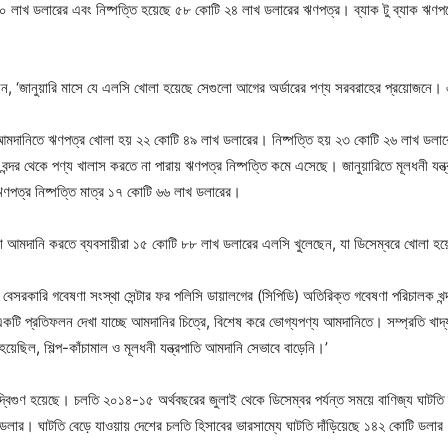
৭০ লাখ ডলারের এবং নিষ্পত্তি হয়েছে ৫৮ কোটি ২৪ লাখ ডলারের ঋণপত্র। ব্যাক টু ব্যাক ঋণপত্
‘জানুয়ারি মাসে যে এলসি খোলা হয়েছে সেগুলো আগের অর্ডারের পণ্য সরবরাহের প্রয়োজনে। এ
মদানিতে ঋণপত্র খোলা হয় ২২ কোটি ৪৯ লাখ ডলারের। নিষ্পত্তি হয় ২৩ কোটি ২৬ লাখ ডলারের।
ন্দর থেকে পণ্য খালাস করতে না পারায় ঋণপত্র নিষ্পত্তি কমে এসেছে। জানুয়ারিতে মূলধনী যন
 ঋণপত্র নিষ্পত্তি মাত্র ১৭ কোটি ৬৬ লাখ ডলারের।
চা তুলা আমদানি করতে ব্যবসায়ীরা ১৫ কোটি ৮৮ লাখ ডলারের এলসি খুলেছেন, যা ডিসেম্বরে খোলা
 বেসরকারি গবেষণা সংস্থা সেন্টার ফর পলিসি ডায়ালগের (সিপিডি) অতিরিক্ত গবেষণা পরিচালক খ
র একটি প্রতিফলন দেখা যাচ্ছে আমদানির চিত্রে, বিশেষ করে ভোগ্যপণ্য আমদানিতে। সম্প্রতি খাদ্
েছিল, শিল্প-কাঁচামাল ও মূলধনী যন্ত্রপাতি আমদানি সেভাবে বাড়েনি।’
রায় দ্বিগুণ হয়েছে। চলতি ২০১৪-১৫ অর্থবছরের জুলাই থেকে ডিসেম্বর পর্যন্ত সময়ে বাণিজ্য ঘ
খ ডলার। ঘাটতি বেড়ে যাওয়ায় দেশের চলতি হিসাবের ভারসাম্যে ঘাটতি দাঁড়িয়েছে ১৪২ কোটি ডল