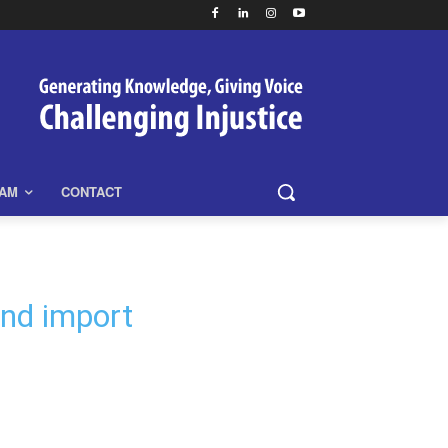
EAM
CONTACT
nd import