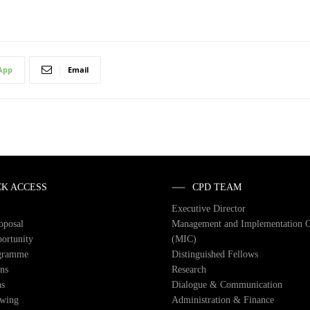
App
Email
CK ACCESS
CPD TEAM
Executive Director
roposal
Management and Implementation 
ortunity
(MIC)
gramme
Distinguished Fellows
ons
Research
ns
Dialogue & Communication
owing
Administration & Finance