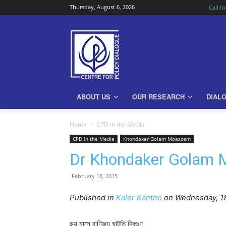
Thursday, August 6, 2026
Call f
ABOUT US
OUR RESEARCH
DIAL
Home
CPD in the Media
CPD in the Media
Khondaker Golam Moazzem
Dr Khondaker Golam 
February 18, 2015
Published in
Kaler Kantho
on Wednesday, 18
ছয় মাসে বাণিজ্য ঘাটতি দ্বিগুণ