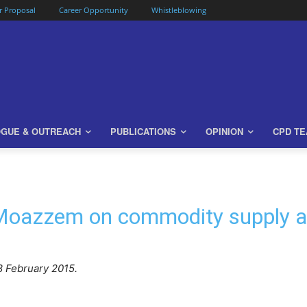
or Proposal
Career Opportunity
Whistleblowing
OGUE & OUTREACH
PUBLICATIONS
OPINION
CPD T
Moazzem on commodity supply a
 February 2015.