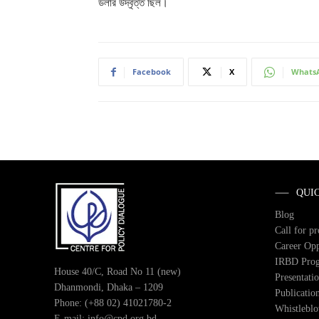
ডলার উদ্বৃত্ত ছিল।
Facebook
X
Whats
QUI
Blog
Call for p
Career Opp
IRBD Pro
House 40/C, Road No 11 (new)
Presentati
Dhanmondi, Dhaka – 1209
Publicatio
Phone: (+88 02) 41021780-2
Whistlebl
E-mail: info@cpd.org.bd