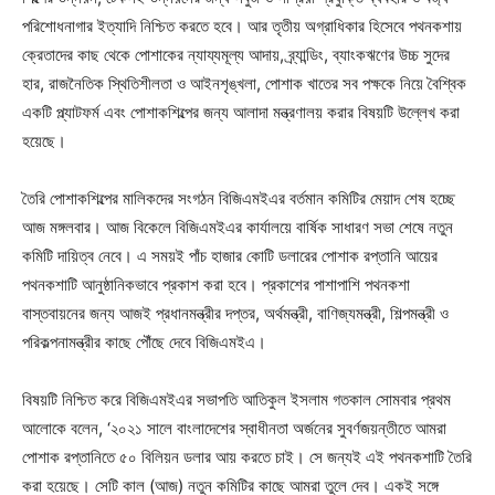
পরিশোধনাগার ইত্যাদি নিশ্চিত করতে হবে। আর তৃতীয় অগ্রাধিকার হিসেবে পথনকশায়
ক্রেতাদের কাছ থেকে পোশাকের ন্যায্যমূল্য আদায়, ব্র্যান্ডিং, ব্যাংকঋণের উচ্চ সুদের
হার, রাজনৈতিক স্থিতিশীলতা ও আইনশৃঙ্খলা, পোশাক খাতের সব পক্ষকে নিয়ে বৈশ্বিক
একটি প্ল্যাটফর্ম এবং পোশাকশিল্পের জন্য আলাদা মন্ত্রণালয় করার বিষয়টি উল্লেখ করা
হয়েছে।
তৈরি পোশাকশিল্পের মালিকদের সংগঠন বিজিএমইএর বর্তমান কমিটির মেয়াদ শেষ হচ্ছে
আজ মঙ্গলবার। আজ বিকেলে বিজিএমইএর কার্যালয়ে বার্ষিক সাধারণ সভা শেষে নতুন
কমিটি দায়িত্ব নেবে। এ সময়ই পাঁচ হাজার কোটি ডলারের পোশাক রপ্তানি আয়ের
পথনকশাটি আনুষ্ঠানিকভাবে প্রকাশ করা হবে। প্রকাশের পাশাপাশি পথনকশা
বাস্তবায়নের জন্য আজই প্রধানমন্ত্রীর দপ্তর, অর্থমন্ত্রী, বাণিজ্যমন্ত্রী, শিল্পমন্ত্রী ও
পরিকল্পনামন্ত্রীর কাছে পৌঁছে দেবে বিজিএমইএ।
বিষয়টি নিশ্চিত করে বিজিএমইএর সভাপতি আতিকুল ইসলাম গতকাল সোমবার প্রথম
আলোকে বলেন, ‘২০২১ সালে বাংলাদেশের স্বাধীনতা অর্জনের সুবর্ণজয়ন্তীতে আমরা
পোশাক রপ্তানিতে ৫০ বিলিয়ন ডলার আয় করতে চাই। সে জন্যই এই পথনকশাটি তৈরি
করা হয়েছে। সেটি কাল (আজ) নতুন কমিটির কাছে আমরা তুলে দেব। একই সঙ্গে