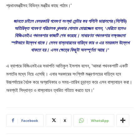
প্রধানমন্ত্রীসহ বিভিন্ন মন্ত্রীর কাছে পাঠাব।’
জানতে চাইলে বেসরকারি গবেষণা সংস্থা সেন্টার ফর পলিসি ডায়ালগের (সিপিডি)
অতিরিক্ত গবেষণা পরিচালক খন্দকার গোলাম মোয়াজ্জেম বলেন, ‘দেরিতে হলেও
বিজিএমইএ পথনকশার কাজটি শেষ করেছে। সাধারণত পথনকশায় লক্ষ্যগুলো
স্পষ্টভাবে উল্লেখ থাকে। সেসব বাস্তবায়নের দায়িত্ব কার ও এর সময়কাল উল্লেখ
থাকতে হয়। এসব ক্ষেত্রে কিছুটা অসম্পূর্ণতা আছে।’
এ ব্যাপারে বিজিএমইএর সভাপতি আতিকুল ইসলাম বলেন, ‘আমরা পথনকশাটি একটি
মলাটের মধ্যে নিয়ে এসেছি। এবার সরকারের সংশ্লিষ্ট মন্ত্রণালয়ের দায়িত্ব হবে
উচ্চপর্যায়ের বৈঠক করে অগ্রাধিকার ও সময়-তারিখ চূড়ান্ত করে এসব বাস্তবায়ন করা।
অবশ্যই সিদ্ধান্ত ও বাস্তবায়ন ত্বরিত গতিতে করতে হবে।’
Facebook
X
WhatsApp