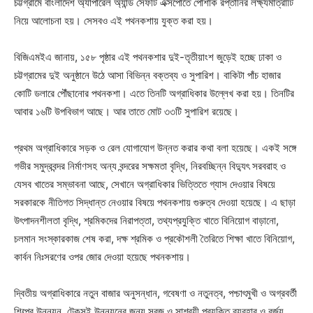
চট্টগ্রামে বাংলাদেশ অ্যাপারেল অ্যান্ড সেফটি এক্সপোতে পোশাক রপ্তানির লক্ষ্যমাত্রাটি
নিয়ে আলোচনা হয়। সেসবও এই পথনকশায় যুক্ত করা হয়।
বিজিএমইএ জানায়, ১৫৮ পৃষ্ঠার এই পথনকশার দুই-তৃতীয়াংশ জুড়েই হচ্ছে ঢাকা ও
চট্টগ্রামের দুই অনুষ্ঠানে উঠে আসা বিভিন্ন বক্তব্য ও সুপারিশ। বাকিটা পাঁচ হাজার
কোটি ডলারে পৌঁছানোর পথনকশা। এতে তিনটি অগ্রাধিকার উল্লেখ করা হয়। তিনটির
আবার ১৬টি উপবিভাগ আছে। আর তাতে মোট ৩৩টি সুপারিশ রয়েছে।
প্রথম অগ্রাধিকারে সড়ক ও রেল যোগাযোগ উন্নত করার কথা বলা হয়েছে। একই সঙ্গে
গভীর সমুদ্রবন্দর নির্মাণসহ অন্য বন্দরের সক্ষমতা বৃদ্ধি, নিরবচ্ছিন্ন বিদ্যুৎ সরবরাহ ও
যেসব খাতের সম্ভাবনা আছে, সেখানে অগ্রাধিকার ভিত্তিতে গ্যাস দেওয়ার বিষয়ে
সরকারকে নীতিগত সিদ্ধান্ত নেওয়ার বিষয়ে পথনকশায় গুরুত্ব দেওয়া হয়েছে। এ ছাড়া
উৎপাদনশীলতা বৃদ্ধি, শ্রমিকদের নিরাপত্তা, তথ্যপ্রযুক্তি খাতে বিনিয়োগ বাড়ানো,
চলমান সংস্কারকাজ শেষ করা, দক্ষ শ্রমিক ও প্রকৌশলী তৈরিতে শিক্ষা খাতে বিনিয়োগ,
কার্বন নিঃসরণের ওপর জোর দেওয়া হয়েছে পথনকশায়।
দ্বিতীয় অগ্রাধিকারে নতুন বাজার অনুসন্ধান, গবেষণা ও নতুনত্ব, পশ্চাৎমুখী ও অগ্রবর্তী
শিল্পের উন্নয়ন, টেকসই উন্নয়নের জন্য সবুজ ও সাশ্রয়ী প্রযুক্তি ব্যবহার ও বর্জ্য