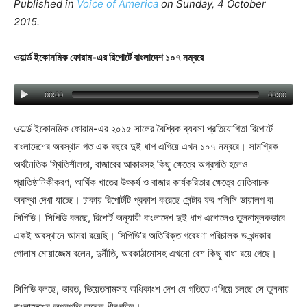
Published in
Voice of America
on Sunday, 4 October
2015.
ওয়ার্ল্ড ইকোনমিক ফোরাম-এর রিপোর্টে বাংলাদেশ ১০৭ নম্বরে
00:00
00:00
ওয়ার্ল্ড ইকোনমিক ফোরাম-এর ২০১৫ সালের বৈশ্বিক ব্যবসা প্রতিযোগিতা রিপোর্টে
বাংলাদেশের অবস্থান গত এক বছরে দুই ধাপ এগিয়ে এখন ১০৭ নম্বরে। সামগ্রিক
অর্থনৈতিক স্থিতিশীলতা, বাজারের আকারসহ কিছু ক্ষেত্রে অগ্রগতি হলেও
প্রাতিষ্ঠানিকীকরণ, আর্থিক খাতের উৎকর্ষ ও বাজার কার্যকরিতার ক্ষেত্রে নেতিবাচক
অবস্থা দেখা যাচ্ছে। ঢাকায় রিপোর্টটি প্রকাশ করেছে সেন্টার ফর পলিসি ডায়ালগ বা
সিপিডি। সিপিডি বলছে, রিপোর্ট অনুযায়ী বাংলাদেশ দুই ধাপ এগোলেও তুলনামূলকভাবে
একই অবস্থানে আমরা রয়েছি। সিপিডি’র অতিরিক্ত গবেষণা পরিচালক ড.খন্দকার
গোলাম মোয়াজ্জেম বলেন, দুর্নীতি, অবকাঠামোসহ এখনো বেশ কিছু বাধা রয়ে গেছে।
সিপিডি বলছে, ভারত, ভিয়েতনামসহ অধিকাংশ দেশ যে গতিতে এগিয়ে চলছে সে তুলনায়
বাংলাদেশের অগ্রগতি অনেক ধীরগতির।