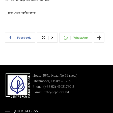
…ঢাকা থেকে আমীর খসরু
Facebook
X
WhatsApp
House 40/C, Road No 11 (new)
Dhanmondi, Dhaka – 1209
Phone: (+88 02) 41021780-2
E-mail: info@cpd.org.bd
QUICK ACCESS