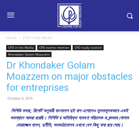
Home
CPD in the Media
CPD in the Media
CPD events mention
CPD study citation
Khondaker Golam Moazzem
Dr Khondaker Golam
Moazzem on major obstacles
for entreprises
October 4, 2015
সিপিডি বলছে, রিপোর্ট অনুযায়ী বাংলাদেশ দুই ধাপ এগোলেও তুলনামূলকভাবে একই
অবস্থানে আমরা রয়েছি। সিপিডি’র অতিরিক্ত গবেষণা পরিচালক ড.খন্দকার গোলাম
মোয়াজ্জেম বলেন, দুর্নীতি, অবকাঠামোসহ এখনো বেশ কিছু বাধা রয়ে গেছে।