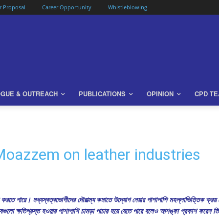
or Proposal
Career Opportunity
Whistleblowing
OGUE & OUTREACH
PUBLICATIONS
OPINION
CPD T
oazzem on leather industries
ণ করতে পারে। মধ্যস্বত্বভোগীদের দৌরাত্ম্য কমাতে উদ্যোগ নেয়ার পাশাপাশি মহল্লাভিত্তিক ক্রয় ক
ুষগুলো ক্ষতিগ্রস্ত হওয়ার পাশাপাশি চামড়া পাচার হয়ে যেতে পারে বলেও আশঙ্কা প্রকাশ করেন ত