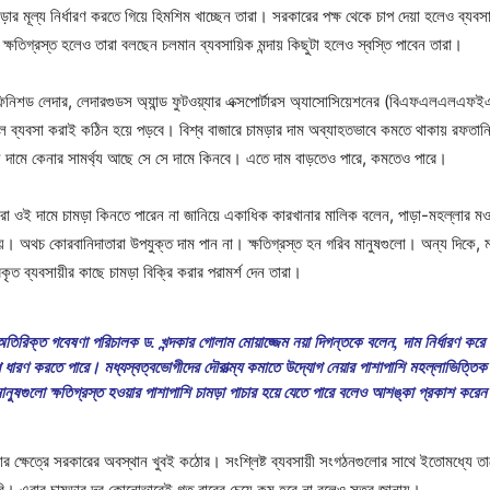
 মূল্য নির্ধারণ করতে গিয়ে হিমশিম খাচ্ছেন তারা। সরকারের পক্ষ থেকে চাপ দেয়া হলেও ব্যবসায়ী
ষতিগ্রস্ত হলেও তারা বলছেন চলমান ব্যবসায়িক মন্দায় কিছুটা হলেও স্বস্তি পাবেন তারা।
শ ফিনিশড লেদার, লেদারগুডস অ্যান্ড ফুটওয়্যার এক্সপোর্টারস অ্যাসোসিয়েশনের (বিএফএলএলএফইএ
ব্যবসা করাই কঠিন হয়ে পড়বে। বিশ্ব বাজারে চামড়ার দাম অব্যাহতভাবে কমতে থাকায় রফতানি
ে দামে কেনার সামর্থ্য আছে সে সে দামে কিনবে। এতে দাম বাড়তেও পারে, কমতেও পারে।
কেরা ওই দামে চামড়া কিনতে পারেন না জানিয়ে একাধিক কারখানার মালিক বলেন, পাড়া-মহল্লার মওস
 অথচ কোরবানিদাতারা উপযুক্ত দাম পান না। ক্ষতিগ্রস্ত হন গরিব মানুষগুলো। অন্য দিকে, মধ
ৃত ব্যবসায়ীর কাছে চামড়া বিক্রি করার পরামর্শ দেন তারা।
অতিরিক্ত গবেষণা পরিচালক ড. খন্দকার গোলাম মোয়াজ্জেম নয়া দিগন্তকে বলেন, দাম নির্ধারণ করে
প ধারণ করতে পারে। মধ্যস্বত্বভোগীদের দৌরাত্ম্য কমাতে উদ্যোগ নেয়ার পাশাপাশি মহল্লাভিত্তিক ক
ানুষগুলো ক্ষতিগ্রস্ত হওয়ার পাশাপাশি চামড়া পাচার হয়ে যেতে পারে বলেও আশঙ্কা প্রকাশ করে
করে দেয়ার ক্ষেত্রে সরকারের অবস্থান খুবই কঠোর। সংশ্লিষ্ট ব্যবসায়ী সংগঠনগুলোর সাথে ইতো
াবি। এবার চামড়ার দর কোনোভাবেই গত বারের চেয়ে কম হবে না বলেও সূত্র জানায়।