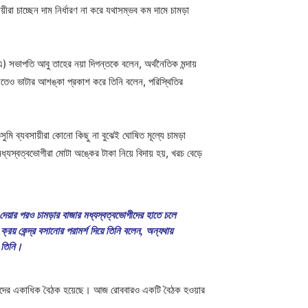
রা চাচ্ছেন দাম নির্ধারণ না করে যথাসম্ভব কম দামে চামড়া
) সভাপতি আবু তাহের নয়া দিগন্তকে বলেন, অর্থনৈতিক মন্দায়
তেও ভাটার আশঙ্কা প্রকাশ করে তিনি বলেন, পরিস্থিতির
ুমি ব্যবসায়ীরা কোনো কিছু না বুঝেই ঘোষিত মূল্যে চামড়া
্যস্বত্বভোগীরা মোটা অঙ্কের টাকা নিয়ে বিদায় হয়, খরচ বেড়ে
 দেয়ার পরও চামড়ার বাজার মধ্যস্বত্বভোগীদের হাতে চলে
্রয় কেন্দ্র বসানোর পরামর্শ দিয়ে তিনি বলেন, অন্যথায়
ন তিনি।
মধ্যে তাদের একাধিক বৈঠক হয়েছে। আজ রোববারও একটি বৈঠক হওয়ার