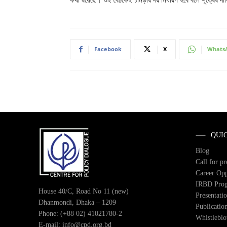
Facebook
X
Whats
QUI
Blog
Call for p
Career Opp
IRBD Pro
House 40/C, Road No 11 (new)
Presentati
Dhanmondi, Dhaka – 1209
Publicatio
Phone: (+88 02) 41021780-2
Whistlebl
E-mail: info@cpd.org.bd