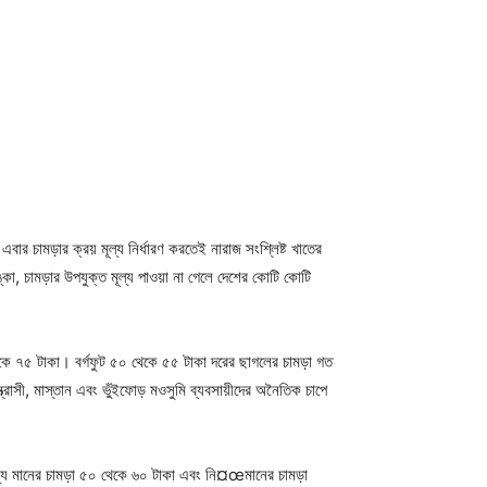
র চামড়ার ক্রয় মূল্য নির্ধারণ করতেই নারাজ সংশ্লিষ্ট খাতের
কা, চামড়ার উপযুক্ত মূল্য পাওয়া না গেলে দেশের কোটি কোটি
থেকে ৭৫ টাকা। বর্গফুট ৫০ থেকে ৫৫ টাকা দরের ছাগলের চামড়া গত
সী, মাস্তান এবং ভুঁইফোড় মওসুমি ব্যবসায়ীদের অনৈতিক চাপে
া। মধ্য মানের চামড়া ৫০ থেকে ৬০ টাকা এবং নি¤œমানের চামড়া