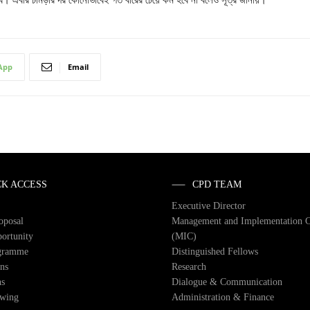
App
Email
CK ACCESS
CPD TEAM
Executive Director
roposal
Management and Implementation 
ortunity
(MIC)
gramme
Distinguished Fellows
ons
Research
ns
Dialogue & Communication
owing
Administration & Finance