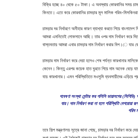
বিক্রি হচ্ছে ৪০ থেকে ৫০ টাকা। এ অবস্থায় কোরবানির সময় চামড়ার
কিনতে। এতে করে কোরবানির চামড়ার মূল মালিক গরিব-মিসকিনরা ক্
চামড়ার দর নির্ধারণে অনীহার কারণ ব্যাখ্যা করতে গিয়ে বাংলাদে
আমরা এমনিতেই লোকসানে আছি। তার ওপর দাম নির্ধারণ করে দিলে 
বাস্তবতায় আমরা এবার চামড়ার দাম নির্ধারণ করার বিপ।ে যার য
চামড়ার দাম নির্ধারণ করে দেয়া হলেও শেষ পর্যন্ত কারখানার মালি
কেনেন। কিন্তু এরপর কয়েক হাত ঘুরতে গিয়ে দাম অনেক বেড়ে যায়।
যায় কারখানার। এমন পরিস্থিতিতে মওসুমি ব্যবসায়ীদের এড়িয়ে প্রক
গবেষণা সংস্থা সেন্টার ফর পলিসি ডায়ালগের (সিপিডি) 
যায়। দাম নির্ধারণ করা না হলে পরিস্থিতি বেপরোয়া রূ
গরিব ম
তবে শিল্প মন্ত্রণালয় সূত্রে জানা গেছে, চামড়ার দর নির্ধারণ 
কথা রয়েছে। ওই বৈঠকেই চামড়ার দর নির্ধারণ হবে বলে সূত্রের দ