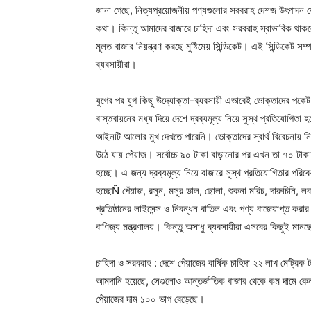
জানা গেছে, নিত্যপ্রয়োজনীয় পণ্যগুলোর সরবরাহ দেশজ উৎপাদন থে
কথা। কিন্তু আমাদের বাজারে চাহিদা এবং সরবরাহ স্বাভাবিক থাক
মূলত বাজার নিয়ন্ত্রণ করছে মুষ্টিমেয় সিন্ডিকেট। এই সিন্ডিকেট স
ব্যবসায়ীরা।
যুগের পর যুগ কিছু উদ্যোক্তা-ব্যবসায়ী এভাবেই ভোক্তাদের প
বাস্তবায়নের মধ্য দিয়ে দেশে দ্রব্যমূল্য নিয়ে সুস্থ প্রতিযোগিত
আইনটি আলোর মুখ দেখতে পারেনি। ভোক্তাদের স্বার্থ বিবেচনায় ন
উঠে যায় পেঁয়াজ। সর্বোচ্চ ৯০ টাকা বাড়ানোর পর এখন তা ৭০ টাকা
হচ্ছে। এ জন্য দ্রব্যমূল্য নিয়ে বাজারে সুস্থ প্রতিযোগিতার পরি
হচ্ছেÑ পেঁয়াজ, রসুন, মসুর ডাল, ছোলা, শুকনা মরিচ, দারুচিনি, 
প্রতিষ্ঠানের লাইসেন্স ও নিবন্ধন বাতিল এবং পণ্য বাজেয়াপ্ত কর
বাণিজ্য মন্ত্রণালয়। কিন্তু অসাধু ব্যবসায়ীরা এসবের কিছুই মান
চাহিদা ও সরবরাহ : দেশে পেঁয়াজের বার্ষিক চাহিদা ২২ লাখ মেট্র
আমদানি হয়েছে, সেগুলোও আন্তর্জাতিক বাজার থেকে কম দামে কেনা
পেঁয়াজের দাম ১০০ ভাগ বেড়েছে।