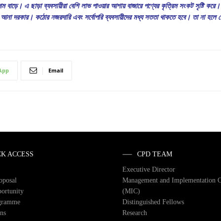
ম বাড়ে। এ ছাড়া ব্যবসায়ীরা বেশি লাভ পাওয়ার আশায় বাজারে পণ্যের কৃত্রিম সংকট সৃষ্টি করে।
খলা আনা দরকার। কঠোর নজরদারি এবং সর্বোপরি ব্যবসায়ীদের মধ্য সততা থাকতে হবে। তা না হলে 
App
Email
CK ACCESS
CPD TEAM
Executive Director
roposal
Management and Implementation 
ortunity
(MIC)
gramme
Distinguished Fellows
ons
Research