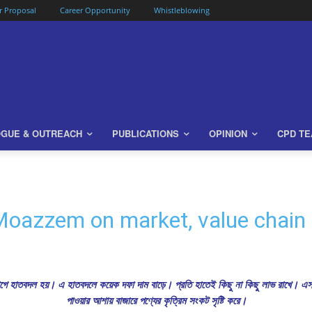
or Proposal
Career Opportunity
Whistleblowing
OGUE & OUTREACH
PUBLICATIONS
OPINION
CPD T
oazzem on market, value chain 
াগে হাতবদল হয়। এ হাতবদলে কয়েক দফা দাম বাড়ে। প্রতি হাতেই কিছু না কিছু লাভ রাখে। এসব
পাওয়ার আশায় বাজারে পণ্যের কৃত্রিম সংকট সৃষ্টি করে।