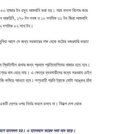
কে ৮৩ হাজার টন রসুন আমদানি করা হয়। গরম মসলা বিশেষ করে
টন দারুচিনি, ১৭০ টন লবঙ্গ ও ১০ দশমিক ৩১ টন জিরা আমদানি
ন ১২ দশমিক ৮২ লাখ টন।
সুবিধা আসে সে জন্য সরকারের পক্ষ থেকে কঠোর নজরদারি করতে
ম স্থিতিশীল রাখার জন্য প্রথমে প্রতিযোগিতার বাজার হতে হবে।
যের দাম বেড়ে যায়। এ ক্ষেত্রে ব্যবসায়ীদের মধ্যে সরবরাহ চেইন
ি কমিয়ে আনতে হবে। পণ্যবাহী প্রতি ট্রাকে মোটা অঙ্কের চাঁদা
ধু একটি দেশের ওপর নির্ভর করলে চলবে না। বিকল্প দেশ থেকে
েক ভাগে হাতবদল হয়। এ হাতবদলে কয়েক দফা দাম বাড়ে।