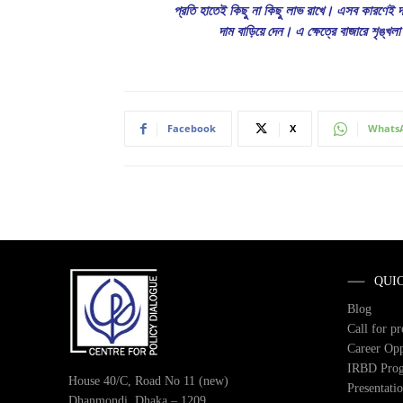
প্রতি হাতেই কিছু না কিছু লাভ রাখে। এসব কারণেই দা
দাম বাড়িয়ে দেন। এ ক্ষেত্রে বাজারে শৃঙ্
Facebook
X
Whats
QUI
Blog
Call for p
Career Opp
IRBD Pro
House 40/C, Road No 11 (new)
Presentati
Dhanmondi, Dhaka – 1209