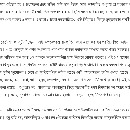
কে মেটানো হয়। উৎপাদনের চেয়ে চাহিদা বেশি হলে বিদেশ থেকে আমদানির মাধ্যমে তা সরবরাহ কর
লেও এক শ্রেণির ব্যবসায়ীর অনৈতিক তৎপরতার কারণে হঠাৎ অস্বাভাবিক বেড়ে যাচ্ছে এসব পণ্যে
ম্পর্কে খোদ সরকারও জানে। এ ছাড়া গোয়েন্দা নজরদারিতেও এটি চিহ্নিত। কিন্তু মুক্তবাজার অর্থনী
কেট কেটে মুনাফা লুটে নিচ্ছেন। এই অপতৎপরতা বন্ধে তিন বছর আগে করা হয় প্রতিযোগিতা আ
া হবে। এতে ভোক্তা অধিকার সংরক্ষণের পাশাপাশি পণ্যের ন্যায্যদাম নিশ্চিত করতে পারবে সরকার। ক
িয়ে বাণিজ্য মন্ত্রণালয় ১৭ পণ্যকে অত্যাবশ্যকীয় পণ্য হিসেবে ঘোষণা করেছে। এই ১৭ পণ্যের
য় বিক্রি হচ্ছে। সংশ্লিষ্টরা বলছেন, এটাই বাজারে অসুস্থ প্রতিযোগিতা। বাজার ব্যবস্থাপনায় 
বেশ সৃষ্টির প্রয়োজন। দেশে যে প্রতিযোগিতা আইন রয়েছে সেটি বাস্তবায়নের তাগিদ দেওয়া হয়েছে। 
লবঙ্গ, এলাচ, ধনে, জিরা, আদা, হলুদ, তেজপাতা, সয়াবিন তেল, পামতেল, চিনি ও খাদ্য লবণ। এই ১
ার কথা রয়েছে। শুধু তাই নয়, সাবধানতা অবলম্বনে নিত্যপ্রয়োজনীয় পণ্য বিপণনের সব পর্যায়ে সং
ছেন না। সময়, সুযোগ ও চাহিদা বিবেচনায় নিয়ে হরহামেশা বাড়ানো হচ্ছে নিত্যপণ্যের দাম।
িক টন। কৃষি মন্ত্রণালয় জানিয়েছে ১৯ লাখ ৩০ টন পেঁয়াজ দেশে উৎপাদিত হয়। বাণিজ্য মন্ত্রণাল
। শুধু তাই নয়, আমদানিকৃত ৩ লাখ টন পেঁয়াজের কাস্টমস নিষ্পত্তি হয়েছে আন্তর্জাতিক বাজ