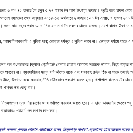
থবছরে ৩ লাখ ৪৫ হাজার টন রসুন ও ৭৭ হাজার টন আদা উৎপন্ন হয়েছে। প্রতি বছর চায়না থে
। বাংলাদেশ ব্যাংকের তথ্য অনুসারে ২০১৪-১৫ অর্থবছরে ২ হাজার ৫০০ টন এলাচ, ৭ হাজার ৬০০ 
র। দেশে সারা বছরে প্রায় ১৬ দশমিক ৫৮ লাখ টন লবণের চাহিদা রয়েছে। দেশে বার্ষিক উৎপাদ
আমদানিকারকরাই এ সুবিধা পান; ভোক্তা পর্যন্ত এ সুবিধা আসে না। ভোক্তা পর্যায়ে যাতে এ 
য়েশন অব বাংলাদেশের (ক্যাব) প্রেসিডেন্ট গোলাম রহমান আমাদের সময়কে জানান, নিত্যপণ্যের দা
াতে পারবেন না। ব্যবসায়ীদের মধ্যে যদি আঁতাত থাকে এবং সরবরাহ চেইন ঠিক না থাকে তখনই পণ্
তি, উৎপাদন এবং সরবরাহ নীতি সঠিকভাবে প্রয়োগ করতে হবে। পাশাপাশি রাস্তাঘাটের চাঁদাবাজ
েই পণ্যের দাম বেড়ে যায়।
নিত্যপণ্যের মূল্য নিয়ন্ত্রণের জন্য পর্যাপ্ত সরবরাহ করতে হবে। এ ছাড়া আমদানির ক্ষেত্রে শু
বাড়ানোরও পরামর্শ দেন বিপণন বিশেষজ্ঞ।
 জ্যেষ্ঠ গবেষক খন্দকার গোলাম মোয়াজ্জেম বলেন, নিত্যপণ্য সাধারণ ক্রেতাদের হাতে আসতে কয়