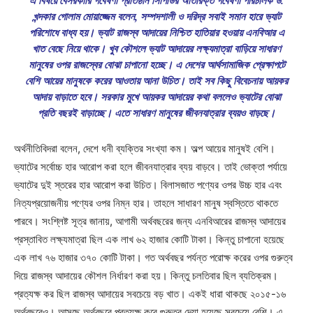
এ বিষয়ে বেসরকারি গবেষণা প্রতিষ্ঠান সিপিডির অতিরিক্ত গবেষণা পরিচালক ড.
খন্দকার গোলাম মোয়াজ্জেম বলেন, সম্পদশালী ও দরিদ্র সবাই সমান হারে ভ্যাট
পরিশোধে বাধ্য হয়। ভ্যাট রাজস্ব আদায়ের নিশ্চিত হাতিয়ার হওয়ায় এনবিআর এ
খাত বেছে নিয়ে থাকে। খুব কৌশলে ভ্যাট আদায়ের লক্ষ্যমাত্রা বাড়িয়ে সাধারণ
মানুষের ওপর রাজস্বের বোঝা চাপানো হচ্ছে। এ দেশের আর্থসামাজিক প্রেক্ষাপটে
বেশি আয়ের মানুষকে করের আওতায় আনা উচিত। তাই সব কিছু বিবেচনায় আয়কর
আদায় বাড়াতে হবে। সরকার মুখে আয়কর আদায়ের কথা বললেও ভ্যাটের বোঝা
প্রতি বছরই বাড়াচ্ছে। এতে সাধারণ মানুষের জীবনযাত্রার ব্যয়ও বাড়ছে।
অর্থনীতিবিদরা বলেন, দেশে ধনী ব্যক্তির সংখ্যা কম। অল্প আয়ের মানুষই বেশি।
ভ্যাটের সর্বোচ্চ হার আরোপ করা হলে জীবনযাত্রার ব্যয় বাড়বে। তাই ভোক্তা পর্যায়ে
ভ্যাটের দুই স্তরের হার আরোপ করা উচিত। বিলাসজাত পণ্যের ওপর উচ্চ হার এবং
নিত্যপ্রয়োজনীয় পণ্যের ওপর নিম্ন হার। তাহলে সাধারণ মানুষ স্বস্তিতে থাকতে
পারবে। সংশ্লিষ্ট সূত্র জানায়, আগামী অর্থবছরের জন্য এনবিআরের রাজস্ব আদায়ের
প্রস্তাবিত লক্ষ্যমাত্রা ছিল এক লাখ ৬২ হাজার কোটি টাকা। কিন্তু চাপানো হয়েছে
এক লাখ ৭৬ হাজার ৩৭০ কোটি টাকা। গত অর্থবছর পর্যন্ত পরোক্ষ করের ওপর গুরুত্ব
দিয়ে রাজস্ব আদায়ের কৌশল নির্ধারণ করা হয়। কিন্তু চলতিবার ছিল ব্যতিক্রম।
প্রত্যক্ষ কর ছিল রাজস্ব আদায়ের সবচেয়ে বড় খাত। একই ধারা থাকছে ২০১৫-১৬
অর্থবছরেও। আসছে অর্থবছরে প্রত্যক্ষ করে গুরুত্ব দেয়া হয়েছে সবচেয়ে বেশি। এ