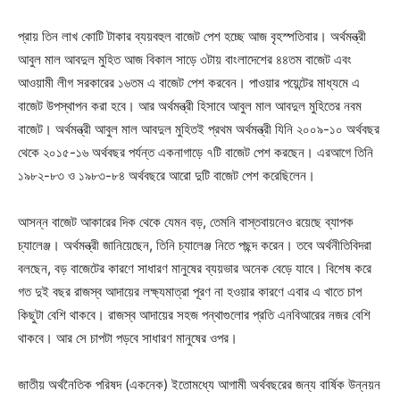
প্রায় তিন লাখ কোটি টাকার ব্যয়বহুল বাজেট পেশ হচ্ছে আজ বৃহস্পতিবার। অর্থমন্ত্রী
আবুল মাল আবদুল মুহিত আজ বিকাল সাড়ে ৩টায় বাংলাদেশের ৪৪তম বাজেট এবং
আওয়ামী লীগ সরকারের ১৬তম এ বাজেট পেশ করবেন। পাওয়ার পয়েন্টের মাধ্যমে এ
বাজেট উপস্থাপন করা হবে। আর অর্থমন্ত্রী হিসাবে আবুল মাল আবদুল মুহিতের নবম
বাজেট। অর্থমন্ত্রী আবুল মাল আবদুল মুহিতই প্রথম অর্থমন্ত্রী যিনি ২০০৯-১০ অর্থবছর
থেকে ২০১৫-১৬ অর্থবছর পর্যন্ত একনাগাড়ে ৭টি বাজেট পেশ করছেন। এরআগে তিনি
১৯৮২-৮৩ ও ১৯৮৩-৮৪ অর্থবছরে আরো দুটি বাজেট পেশ করেছিলেন।
আসন্ন বাজেট আকারের দিক থেকে যেমন বড়, তেমনি বাস্তবায়নেও রয়েছে ব্যাপক
চ্যালেঞ্জ। অর্থমন্ত্রী জানিয়েছেন, তিনি চ্যালেঞ্জ নিতে পছন্দ করেন। তবে অর্থনীতিবিদরা
বলছেন, বড় বাজেটের কারণে সাধারণ মানুষের ব্যয়ভার অনেক বেড়ে যাবে। বিশেষ করে
গত দুই বছর রাজস্ব আদায়ের লক্ষ্যমাত্রা পূরণ না হওয়ার কারণে এবার এ খাতে চাপ
কিছুটা বেশি থাকবে। রাজস্ব আদায়ের সহজ পন্থাগুলোর প্রতি এনবিআরের নজর বেশি
থাকবে। আর সে চাপটা পড়বে সাধারণ মানুষের ওপর।
জাতীয় অর্থনৈতিক পরিষদ (একনেক) ইতোমধ্যে আগামী অর্থবছরের জন্য বার্ষিক উন্নয়ন