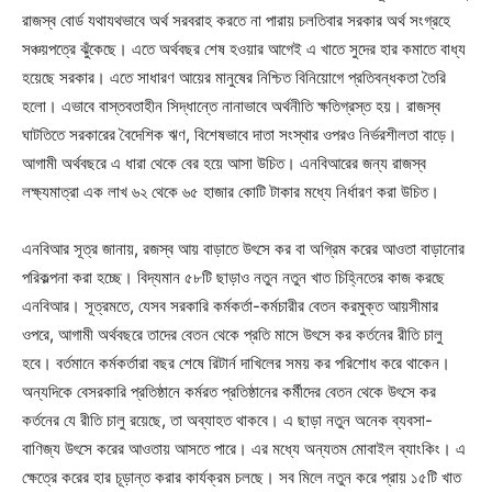
রাজস্ব বোর্ড যথাযথভাবে অর্থ সরবরাহ করতে না পারায় চলতিবার সরকার অর্থ সংগ্রহে
সঞ্চয়পত্রে ঝুঁকেছে। এতে অর্থবছর শেষ হওয়ার আগেই এ খাতে সুদের হার কমাতে বাধ্য
হয়েছে সরকার। এতে সাধারণ আয়ের মানুষের নিশ্চিত বিনিয়োগে প্রতিবন্ধকতা তৈরি
হলো। এভাবে বাস্তবতাহীন সিদ্ধান্তে নানাভাবে অর্থনীতি ক্ষতিগ্রস্ত হয়। রাজস্ব
ঘাটতিতে সরকারের বৈদেশিক ঋণ, বিশেষভাবে দাতা সংস্থার ওপরও নির্ভরশীলতা বাড়ে।
আগামী অর্থবছরে এ ধারা থেকে বের হয়ে আসা উচিত। এনবিআরের জন্য রাজস্ব
লক্ষ্যমাত্রা এক লাখ ৬২ থেকে ৬৫ হাজার কোটি টাকার মধ্যে নির্ধারণ করা উচিত।
এনবিআর সূত্র জানায়, রজস্ব আয় বাড়াতে উৎসে কর বা অগ্রিম করের আওতা বাড়ানোর
পরিকল্পনা করা হচ্ছে। বিদ্যমান ৫৮টি ছাড়াও নতুন নতুন খাত চিহ্নিতের কাজ করছে
এনবিআর। সূত্রমতে, যেসব সরকারি কর্মকর্তা-কর্মচারীর বেতন করমুক্ত আয়সীমার
ওপরে, আগামী অর্থবছরে তাদের বেতন থেকে প্রতি মাসে উৎসে কর কর্তনের রীতি চালু
হবে। বর্তমানে কর্মকর্তারা বছর শেষে রিটার্ন দাখিলের সময় কর পরিশোধ করে থাকেন।
অন্যদিকে বেসরকারি প্রতিষ্ঠানে কর্মরত প্রতিষ্ঠানের কর্মীদের বেতন থেকে উৎসে কর
কর্তনের যে রীতি চালু রয়েছে, তা অব্যাহত থাকবে। এ ছাড়া নতুন অনেক ব্যবসা-
বাণিজ্য উৎসে করের আওতায় আসতে পারে। এর মধ্যে অন্যতম মোবাইল ব্যাংকিং। এ
ক্ষেত্রে করের হার চূড়ান্ত করার কার্যক্রম চলছে। সব মিলে নতুন করে প্রায় ১৫টি খাত