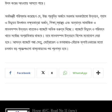
উৎস করের আওতায় আসতে পারে।
অর্থমন্ত্রী পরিস্কার করেছেন যে, উচ্চ প্রবৃদ্ধি অর্জনে সরকার অবকাঠামো উন্নয়ন, গ্যাস
ও বিদ্যুত উৎপাদন লক্ষ্যমাত্রা অর্জন, শিক্ষা,স্বাস্থ্য এবং অন্যান্য সামাজিক ও
মানবসম্পদ উন্নয়ন খাতকেও বাজেটে অধিক গুরুত্ব দিচ্ছে। বাজেটে বিদ্যুৎ ও পরিবহন
খাতে সর্বোচ্চ অগ্রাধিকার থাকবে। তবে মানবসম্পদ উন্নয়নে বিশেষ মনোযোগ দেয়া
হবে। আসন্ন বাজেটে পদ্মা সেতু, মেট্রোরেল ও মগবাজার-মৌচাক ফ্লাইওভারের মতো
চলমান বড় প্রকল্পগুলো বাস্তবায়নের পথ প্রশস্ত হবে।
Facebook
X
WhatsApp
House 40/C, Road No 11 (new)