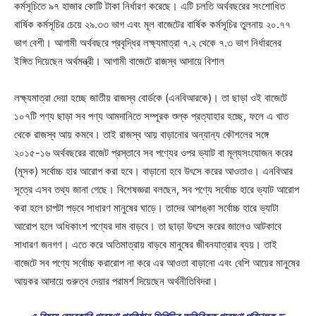
কর্মসূচিতে ৯৭ হাজার কোটি টাকা নির্ধারণ করেছে। এটি চলতি অর্থবছরের সংশোধিত
বার্ষিক কর্মসূচির চেয়ে ২৯.৩৩ ভাগ এবং মূল বাজেটের বার্ষিক কর্মসূচির তুলনায় ২০.৭৭
ভাগ বেশী। আগামী অর্থবছরে প্রবৃদ্ধির লক্ষ্যমাত্রা ৭.২ থেকে ৭.৩ ভাগ নির্ধারনের
ইঙ্গিত দিয়েছেন অর্থমন্ত্রী। আগামী বাজেটে রাজস্ব আদায়ে বিশাল
লক্ষ্যমাত্রা দেয়া হচ্ছে জাতীয় রাজস্ব বোর্ডকে (এনবিআরকে)। তা ছাড়া ওই বাজেটে
১০৭টি পণ্য ছাড়া সব পণ্য আমদানিতে সম্পূরক শুল্ক প্রত্যাহার হচ্ছে, ফলে এ খাত
থেকে রাজস্ব আয় কমবে। তাই রাজস্ব আয় বাড়ানোর অন্যান্য কৌশলের সঙ্গে
২০১৫-১৬ অর্থবছরের বাজেট প্রস্তাবে সব পণ্যের ওপর ভ্যাট বা মূল্যসংযোজন করের
(মূসক) সর্বোচ্চ হার আরোপ করা হবে। বাড়ানো হবে উৎসে করের আওতাও। এনবিআর
সূত্রে এসব তথ্য জানা গেছে। বিশেষজ্ঞরা বলছেন, সব পণ্যে সর্বোচ্চ হারে ভ্যাট আরোপ
করা হলে চাপটা পড়বে সাধারণ মানুষের ঘাড়ে। তাদের আশঙ্কা সর্বোচ্চ হারে ভ্যাটা
আরোপ হলে অধিকাংশ পণ্যের দাম বাড়বে। তা ছাড়া উৎসে করের জালেও আটকাবে
সাধারণ জনগণ। এতে করে অতিমাত্রায় বাড়বে মানুষের জীবনযাত্রার ব্যয়। তাই
বাজেটে সব পণ্যে সর্বোচ্চ করারোপ না করে এর আওতা বাড়ানো এবং বেশি আয়ের মানুষের
আয়কর আদায়ে গুরুত্ব দেয়ার পরামর্শ দিয়েছেন অর্থনীতিবিদরা।