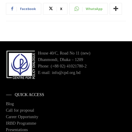
Facebook
X
WhatsApp
House 40/C, Road No 11 (new)
Dhanmondi, Dhaka – 1209
Phone: (+88 02) 41021780-2
E-mail: info@cpd.org.bd
QUICK ACCESS
Blog
Call for proposal
Career Opportunity
IRBD Programme
Presentations