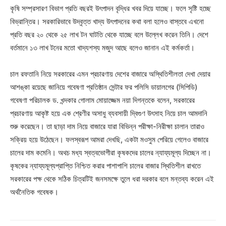
কৃষি সম্প্রসারণ বিভাগ প্রতি বছরই উৎপাদন বৃদ্ধির খবর দিয়ে যাচ্ছে। ফলে সৃষ্টি হচ্ছে
বিভ্রান্তির। সরকারিভাবে উদ্বৃত্ত খাদ্য উৎপাদনের কথা বলা হলেও বাস্তবে এখনো
প্রতি বছর ২০ থেকে ২৫ লাখ টন ঘাটতি থেকে যাচ্ছে বলে উল্লেখ করেন তিনি। দেশে
বর্তমানে ১৩ লাখ টনের মতো খাদ্যশস্য মজুদ আছে বলেও জানান এই কর্মকর্তা।
চাল রফতানি নিয়ে সরকারের এমন প্রচারণায় দেশের বাজারে অস্থিতিশীলতা দেখা দেয়ার
আশঙ্কা রয়েছে জানিয়ে গবেষণা প্রতিষ্ঠান সেন্টার ফর পলিসি ডায়ালগের (সিপিডি)
গবেষণা পরিচালক ড. খন্দকার গোলাম মোয়াজ্জেম নয়া দিগন্তকে বলেন, সরকারের
প্রচারণায় আকৃষ্ট হয়ে এক শ্রেণীর অসাধু ব্যবসায়ী দ্বিগুণ উৎসাহ নিয়ে চাল আমদানি
শুরু করেছেন। তা ছাড়া দাম নিয়ে বাজারে যারা বিভিন্ন পরীক্ষা-নিরীক্ষা চালান তারাও
সক্রিয় হয়ে উঠেছেন। ফলস্বরূপ আমরা দেখছি, একটা মওসুম পেরিয়ে গেলেও বাজারে
চালের দাম কমেনি। অথচ মধ্য স্বত্বভোগীরা কৃষকদের চালের ন্যায্যমূল্য দিচ্ছেন না।
কৃষকের ন্যায্যমূল্যপ্রাপ্তি নিশ্চিত করার পাশাপাশি চালের বাজার স্থিতিশীল রাখতে
সরকারের পক্ষ থেকে সঠিক চিত্রটিই জনসমক্ষে তুলে ধরা দরকার বলে মন্তব্য করেন এই
অর্থনৈতিক গবেষক।