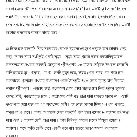
বিষয়সংক্রান্ত মন্ত্রিসভা কমিটি। ৩ ডিসেম্বর খাদ্য মন্ত্রণালয়ের সম্মেলন কে বাংলাদেশ
সরকার এবং শ্রীলঙ্কা সরকারের মধ্যে চাল রফতানির বিষয়ে একটি চুক্তি স্বারিত হয়।
প্রতি টন চালের দাম নির্ধারণ করা হয় ৪৫০ ডলার। তারই ধারাবাহিকতায় ডিসেম্বরের
শেষ সপ্তাহে প্রথম চালান হিসেবে বাংলাদেশ থেকে ১২ হাজার ৫০০ টন চাল নিয়ে একটি
জাহাজ কলম্বোর উদ্দেশে যাত্রা করে।
এ দিকে চাল রফতানি নিয়ে সরকারের কৌশল চ্যালেঞ্জের মুখে পড়েছে বলে জানায় খাদ্য
মন্ত্রণালয়ের সাথে সংশ্লিষ্ট একটি সূত্র। সূত্র মতে, প্রথম দফায় রফতানিকৃত চাল
মানসম্মত না হওয়ায় সরকারি উদ্যোগে শ্রীলঙ্কায় ৫০ হাজার মেট্রিক টন চাল রফতানি
অনিশ্চয়তার মুখে পড়েছে। অপর একটি সূত্র মতে, ভারত থেকে আরো কম দামে চাল
সরবরাহের প্রস্তাব পাওয়ায় বাংলাদেশ থেকে টনপ্রতি ৪৫০ ডলার মূল্যে চাল কিনতে
নারাজ শ্রীলঙ্কা। এজন্য তারা বাংলাদেশ থেকে নেয়া চালের মান নিয়ে প্রশ্ন তুলেছে।
তাদের দাবি, সরবরাহকৃত চালে ৫ শতাংশের বেশি বড় ভাঙা দানা থাকতে পারবে না। ছোট
ভাঙা দানা দেয়া যাবে না এক শতাংশের বেশি। তা ছাড়া কোনো মিশ্রণ ও ধান থাকতে
পারবে না এ চালে। অথচ বাংলাদেশ থেকে রফতানি করা চালে রয়েছে ৮ শতাংশ বড় ভাঙা
দানা এবং ৪ শতাংশ ছোট ভাঙা দানা। আর বিভিন্ন জাতের চালের মিশ্রণ রয়েছে ৮
শতাংশ। গড়ে প্রতি কেজি চালে একটি করে ধান রয়েছে বলেও জানায় বাংলাদেশ
সরকার।