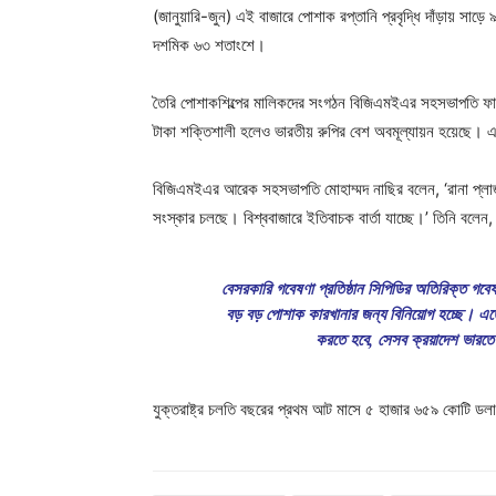
(জানুয়ারি-জুন) এই বাজারে পোশাক রপ্তানি প্রবৃদ্ধি দাঁড়ায় 
দশমিক ৬৩ শতাংশে।
তৈরি পোশাকশিল্পের মালিকদের সংগঠন বিজিএমইএর সহসভাপতি ফারুক
টাকা শক্তিশালী হলেও ভারতীয় রুপির বেশ অবমূল্যায়ন হয়েছে। এ
বিজিএমইএর আরেক সহসভাপতি মোহাম্মদ নাছির বলেন, ‘রানা প্লাজা 
সংস্কার চলছে। বিশ্ববাজারে ইতিবাচক বার্তা যাচ্ছে।’ তিনি বলেন,
বেসরকারি গবেষণা প্রতিষ্ঠান সিপিডির অতিরিক্ত গবে
বড় বড় পোশাক কারখানার জন্য বিনিয়োগ হচ্ছে। এত
করতে হবে, সেসব ক্রয়াদেশ ভারতে 
যুক্তরাষ্ট্র চলতি বছরের প্রথম আট মাসে ৫ হাজার ৬৫৯ কোটি ডল