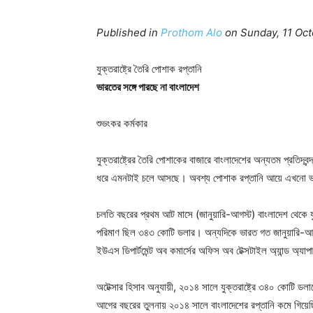
Published in
Prothom Alo
on Sunday, 11 Oct
যুক্তরাষ্ট্রে তৈরি পোশাক রপ্তানি
ভারতের সঙ্গে পারছে না বাংলাদেশ
শুভংকর কর্মকার
যুক্তরাষ্ট্রের তৈরি পোশাকের বাজারে বাংলাদেশের অন্যতম প্রতিদ্
ধরে এমনটাই চলে আসছে। অবশ্য পোশাক রপ্তানি আয়ে এখনো ভার
চলতি বছরের প্রথম আট মাসে (জানুয়ারি-আগস্ট) বাংলাদেশ থেকে
পরিমাণ ছিল ৩৪৩ কোটি ডলার। অন্যদিকে ভারত গত জানুয়ারি-আ
ইউএস ডিপার্টমেন্ট অব কমার্সের অফিস অব টেক্সটাইল অ্যান্ড অ্যা
অটেক্সার হিসাব অনুযায়ী, ২০১৪ সালে যুক্তরাষ্ট্রে ৩৪০ কোট
আগের বছরের তুলনায় ২০১৪ সালে বাংলাদেশের রপ্তানি কমে গিয়ে