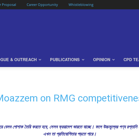
or Proposal
Career Opportunity
Whistleblowing
OGUE & OUTREACH
PUBLICATIONS
OPINION
CPD T
Moazzem on RMG competitivene
য়ে যেসব পোশাক তৈরি করতে হবে, সেসব ক্রয়াদেশ ভারতে যাচ্ছে। ফলে উচ্চমূল্যের পণ্য রপ্তানি 
এখন তা প্রতিযোগিতায় পড়তে পারে।