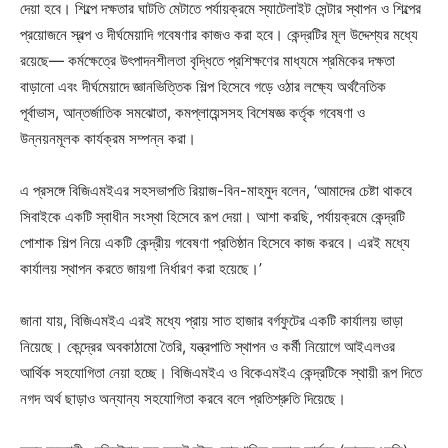
দেয়া হবে। শিল্পে দক্ষতার ঘাটতি মেটাতে পর্যায়ক্রমে স্যাটেলাইট সেন্টার স্থাপন ও শিল্পের
প্রয়োজনে স্বল্প ও দীর্ঘমেয়াদি গবেষণার কাজও করা হবে। কেন্দ্রটির মূল উদ্দেশ্যর মধ্যে
রয়েছে— কর্মক্ষেত্রে উৎপাদনশীলতা বৃদ্ধিতে প্রশিক্ষণের মাধ্যমে শ্রমিকের দক্ষতা
বাড়ানো এবং দীর্ঘমেয়াদে জ্ঞানভিত্তিক শিল্প হিসেবে গড়ে ওঠার লক্ষ্যে অর্থনৈতিক
পূর্বাভাস, আন্তর্জাতিক সমঝোতা, কমপ্লায়েন্সসহ বিশেষজ্ঞ কর্তৃক গবেষণা ও
উন্নয়নমূলক কার্যক্রম সম্পন্ন করা।
এ প্রসঙ্গে বিজিএমইএর সহসভাপতি রিয়াজ-বিন-মাহমুদ বলেন, ‘আমাদের চেষ্টা থাকবে
সিবাইকে একটি স্বাধীন সংস্থা হিসেবে রূপ দেয়া। আশা করছি, পর্যায়ক্রমে কেন্দ্রটি
পোশাক শিল্প নিয়ে একটি কেন্দ্রীয় গবেষণা প্রতিষ্ঠান হিসেবে কাজ করবে। এরই মধ্যে
কার্যালয় স্থাপন করতে জায়গা নির্ধারণ করা হয়েছে।’
জানা যায়, বিজিএমইএ এরই মধ্যে প্রায় সাত হাজার বর্গফুটের একটি কার্যালয় ভাড়া
নিয়েছে। কেন্দ্রের অবকাঠামো তৈরি, যন্ত্রপাতি স্থাপন ও কর্মী নিয়োগে আইএলওর
আর্থিক সহযোগিতা নেয়া হচ্ছে। বিজিএমইএ ও বিকেএমইএ কেন্দ্রটিকে স্থায়ী রূপ দিতে
নগদ অর্থ ছাড়াও অন্যান্য সহযোগিতা করবে বলে প্রতিশ্রুতি দিয়েছে।