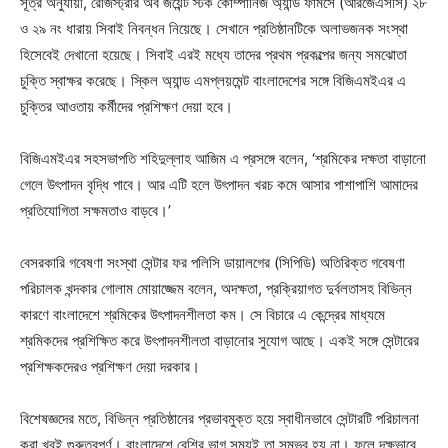
সূত্র অনুযায়ী, রেজিস্ট্রার অব জয়েন্ট স্টক কোম্পানিজ অ্যান্ড ফার্মসে (আরজেএসসি) ২৮
ও ২৯ নং ধারায় সিবাই নিবন্ধন নিয়েছে। সেখানে প্রতিষ্ঠানটিকে অলাভজনক সংস্থা
হিসেবেই দেখানো হয়েছে। সিবাই এরই মধ্যে তাদের প্রথম প্রকল্পের জন্য সমঝোতা
চুক্তি স্বাক্ষর করেছে। স্কিল অ্যান্ড এমপ্লয়মেন্ট বাংলাদেশের সঙ্গে বিজিএমইএর এ
চুক্তির আওতায় কর্মীদের প্রশিক্ষণ দেয়া হবে।
বিজিএমইএর সহসভাপতি শহিদুল্লাহ আজিম এ প্রসঙ্গে বলেন, ‘শ্রমিকের দক্ষতা বাড়ানো
গেলে উৎপাদন বৃদ্ধি পাবে। আর এটি হলে উৎপাদন খরচ কমে আসার পাশাপাশি আমাদের
প্রতিযোগিতা সক্ষমতাও বাড়বে।’
বেসরকারি গবেষণা সংস্থা সেন্টার ফর পলিসি ডায়ালগের (সিপিডি) অতিরিক্ত গবেষণা
পরিচালক খন্দকার গোলাম মোয়াজ্জেম বলেন, অদক্ষতা, প্রক্রিয়াগত দুর্বলতাসহ বিভিন্ন
কারণে বাংলাদেশে শ্রমিকের উৎপাদনশীলতা কম। সে বিচারে এ কেন্দ্রের মাধ্যমে
শ্রমিকদের প্রশিক্ষিত করে উৎপাদনশীলতা বাড়ানোর সুযোগ আছে। একই সঙ্গে সেন্টারের
প্রশিক্ষকদেরও প্রশিক্ষণ দেয়া দরকার।
বিশেষজ্ঞদের মতে, বিভিন্ন প্রতিষ্ঠানের প্রভাবমুক্ত হয়ে স্বাধীনভাবে সেন্টারটি পরিচালনা
করা খুবই গুরুত্বপূর্ণ। বাংলাদেশে বেশির ভাগ সময়ই তা সম্ভব হয় না। ফলে দক্ষভাবে