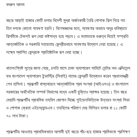
বদরুল আলম
বছরে আড়াই হাজার কোটি ডলার বিদেশী মুদ্রা অর্জনকারী তৈরি পোশাক শিল্প নিয়ে গত
তিন দশকে কোনো গবেষণা হয়নি। বিশেষজ্ঞদের মতে, গবেষণার অভাবে অদূর ভবিষ্যতে
শিল্পটিকে টেকসই রূপ দেয়া কষ্টসাধ্য হয়ে পড়বে। এ মতামতকে গুরুত্ব দিয়েই সম্প্রতি
আন্তর্জাতিক ও সরকারি সহায়তায় কেন্দ্রীয়ভাবে গবেষণার উদ্যোগ নেয়া হয়েছে। এ
লক্ষ্যে স্থাপিত কেন্দ্রকে প্রাতিষ্ঠানিক রূপ দেয়া হচ্ছে।
খাতসংশ্লিষ্ট সূত্রে জানা গেছে, চলতি মাসে ঢাকা অ্যাপারেল সামিটে সেন্টার অব এক্সিলেন্স
ফর বাংলাদেশ অ্যাপারেল ইন্ডাস্ট্রি (সিবাই) নামের কেন্দ্রটি উদ্বোধন করেন প্রধানমন্ত্রী
শেখ হাসিনা। প্রকল্পটি বাস্তবায়নে আন্তর্জাতিক শ্রম সংস্থা (আইএলও) ও বাংলাদেশ
সরকারের অর্থনৈতিক সম্পর্ক বিভাগের মধ্যে একটি চুক্তিও স্বাক্ষর হয়েছে। তিন বছর
মেয়াদি প্রকল্পটির প্রাথমিক তহবিল জোগান দিচ্ছে সুইডেনভিত্তিক উন্নয়ন সংস্থা সিডা
ও পোশাক ক্রেতা এইচঅ্যান্ডএম। তহবিলের পরিমাণ দেড় মিলিয়ন ডলার বা ১১ কোটি
৭০ লাখ টাকা।
প্রকল্পটির আওতায় প্রাথমিকভাবে আগামী দুই বছরে পাঁচ-ছয় হাজার শ্রমিককে প্রশিক্ষণ