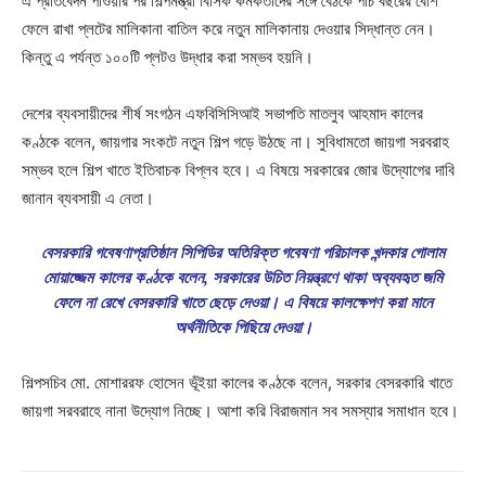
এ প্রতিবেদন পাওয়ার পর শিল্পমন্ত্রী বিসিক কর্মকর্তাদের সঙ্গে বৈঠকে পাঁচ বছরের বেশি
ফেলে রাখা প্লটের মালিকানা বাতিল করে নতুন মালিকানায় দেওয়ার সিদ্ধান্ত নেন।
কিন্তু এ পর্যন্ত ১০০টি প্লটও উদ্ধার করা সম্ভব হয়নি।
দেশের ব্যবসায়ীদের শীর্ষ সংগঠন এফবিসিসিআই সভাপতি মাতলুব আহমাদ কালের
কণ্ঠকে বলেন, জায়গার সংকটে নতুন শিল্প গড়ে উঠছে না। সুবিধামতো জায়গা সরবরাহ
সম্ভব হলে শিল্প খাতে ইতিবাচক বিপ্লব হবে। এ বিষয়ে সরকারের জোর উদ্যোগের দাবি
জানান ব্যবসায়ী এ নেতা।
বেসরকারি গবেষণাপ্রতিষ্ঠান সিপিডির অতিরিক্ত গবেষণা পরিচালক খন্দকার গোলাম
মোয়াজ্জেম কালের কণ্ঠকে বলেন, সরকারের উচিত নিয়ন্ত্রণে থাকা অব্যবহৃত জমি
ফেলে না রেখে বেসরকারি খাতে ছেড়ে দেওয়া। এ বিষয়ে কালক্ষেপণ করা মানে
অর্থনীতিকে পিছিয়ে দেওয়া।
শিল্পসচিব মো. মোশাররফ হোসেন ভূঁইয়া কালের কণ্ঠকে বলেন, সরকার বেসরকারি খাতে
জায়গা সরবরাহে নানা উদ্যোগ নিচ্ছে। আশা করি বিরাজমান সব সমস্যার সমাধান হবে।