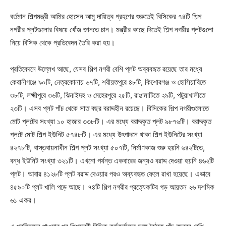
বর্তমান শিল্পমন্ত্রী আমির হোসেন আমু দায়িত্ব গ্রহণের শুরুতেই বিসিকের ৭৪টি শিল্প
নগরীর প্লটগুলোর বিষয়ে খোঁজ জানতে চান। মন্ত্রীর কাছে দিতেই শিল্প নগরীর প্লটগুলো
নিয়ে বিসিক থেকে প্রতিবেদন তৈরি করা হয়।
প্রতিবেদনে উল্লেখ আছে, যেসব শিল্প নগরী বেশি প্লট অব্যবহৃত রয়েছে তার মধ্যে
কেরানীগঞ্জে ৯০টি, নেত্রকোনায় ৬৭টি, শরীয়তপুরে ৪৮টি, কিশোরগঞ্জ ও হোসিয়ারিতে
৩৮টি, লক্ষ্মীপুরে ৩৬টি, ঝিনাইদহ ও মেহেরপুরে ২৫টি, রাঙামাটিতে ২৯টি, পটুয়াখালীতে
২৩টি। এসব প্লট পাঁচ থেকে সাত বছর বরাদ্দহীন রয়েছে। বিসিকের শিল্প নগরীগুলোতে
মোট প্লটের সংখ্যা ১০ হাজার ৩৩৮টি। এর মধ্যে বরাদ্দকৃত প্লট ৯৮৭৬টি। বরাদ্দকৃত
প্লটে মোট শিল্প ইউনিট ৫৭৪৮টি। এর মধ্যে উৎপাদনে থাকা শিল্প ইউনিটের সংখ্যা
৪২৭৮টি, বাস্তবায়নাধীন শিল্প প্লট সংখ্যা ৫০৭টি, নির্মাণকাজ শুরু হয়নি ৬৪২টিতে,
বন্ধ ইউনিট সংখ্যা ৩২১টি। এখনো পর্যন্ত একবারের জন্যও বরাদ্দ দেওয়া হয়নি ৪৬২টি
প্লট। আবার ৪১২৮টি প্লট বরাদ্দ দেওয়ার পরও অব্যবহৃত ফেলে রাখা হয়েছে। এভাবে
৪৫৯০টি প্লট খালি পড়ে আছে। ৭৪টি শিল্প নগরীর প্রত্যেকটির গড় আয়তন ২৬ দশমিক
৬১ একর।