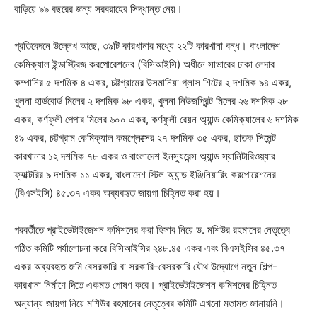
বাড়িয়ে ৯৯ বছরের জন্য সরবরাহের সিদ্ধান্ত নেয়।
প্রতিবেদনে উল্লেখ আছে, ৩৯টি কারখানার মধ্যে ২২টি কারখানা বন্ধ। বাংলাদেশ
কেমিক্যাল ইন্ডাস্ট্রিজ করপোরেশনের (বিসিআইসি) অধীনে সাভারের ঢাকা লেদার
কম্পানির ৫ দশমিক ৪ একর, চট্টগ্রামের উসমানিয়া গ্লাস শিটের ২ দশমিক ৯৪ একর,
খুলনা হার্ডবোর্ড মিলের ২ দশমিক ৯৮ একর, খুলনা নিউজপ্রিন্ট মিলের ২৬ দশমিক ২৮
একর, কর্ণফুলী পেপার মিলের ৬০০ একর, কর্ণফুলী রেয়ন অ্যান্ড কেমিক্যালের ৬ দশমিক
৪৯ একর, চট্টগ্রাম কেমিক্যাল কমপ্লেক্সের ২৭ দশমিক ৩৫ একর, ছাতক সিমেন্ট
কারখানার ১২ দশমিক ৭৮ একর ও বাংলাদেশ ইনস্যুরেন্স অ্যান্ড স্যানিটারিওয়্যার
ফ্যাক্টরির ৯ দশমিক ১১ একর, বাংলাদেশ স্টিল অ্যান্ড ইঞ্জিনিয়ারিং করপোরেশনের
(বিএসইসি) ৪৫.৩৭ একর অব্যবহৃত জায়গা চিহ্নিত করা হয়।
পরবর্তীতে প্রাইভেটাইজেশন কমিশনের করা হিসাব নিয়ে ড. মশিউর রহমানের নেতৃত্বে
গঠিত কমিটি পর্যালোচনা করে বিসিআইসির ২৪৮.৪৫ একর এবং বিএসইসির ৪৫.৩৭
একর অব্যবহৃত জমি বেসরকারি বা সরকারি-বেসরকারি যৌথ উদ্যোগে নতুন শিল্প-
কারখানা নির্মাণে দিতে একমত পোষণ করে। প্রাইভেটাইজেশন কমিশনের চিহ্নিত
অন্যান্য জায়গা নিয়ে মশিউর রহমানের নেতৃত্বের কমিটি এখনো মতামত জানায়নি।