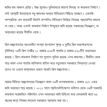
জমির দাম আকাশ ছোঁয়া। উচ্চ মূল্যেও সুবিধামতো জায়গা মিলছে না কারখানা নির্মাণে।
তাই আগ্রহী উদ্যোক্তা শুধু জায়গার অভাবে বিনিয়োগে পিছিয়ে যাচ্ছেন। এমনকি
সাম্প্রতিক বেশ কয়েকটি বিদেশি কম্পানিও বিনিয়োগ ফিরিয়ে নিয়েছে প্রত্যাশিত জায়গা
না পেয়ে। অথচ এখনই কারখানা নির্মাণে উপযুক্ত জমি রয়েছে সরকারের নিয়ন্ত্রণে, যা
অব্যবহৃত রয়েছে দীর্ঘদিন থেকে।
শিল্প মন্ত্রণালয়ের আওতাধীন সংস্থা বাংলাদেশ ক্ষুদ্র ও কুটির শিল্প করপোরেশনের
(বিসিক) ৭৪টি শিল্প নগরীর ১০ হাজার ৩৩৮টি প্লটের ৪ হাজার ৫৯০টিই অব্যবহৃত
রয়েছে। শিল্প-কারখানা নির্মাণে সব সুযোগ-সুবিধা রয়েছে এসব জায়গায়। দীর্ঘদিন থেকে
পড়ে থাকা এসব প্লটের মালিকানা বাতিল করে নতুনভাবে সরবরাহে সিদ্ধান্ত নেওয়া
হলেও তা এখনো বাস্তবায়ন করতে পারেনি শিল্প মন্ত্রণালয়।
আবার বিভিন্ন মন্ত্রণালয়ের নিয়ন্ত্রণে থাকা ৩৯টি কলকারখানার ১ হাজার ২৮৮ একর
জমি অব্যহৃত পড়ে রয়েছে। ২০১১ সালে প্রাইভেটাইজেশন কমিশন থেকে ৩৯টি সরকারি
কারখানা সরেজমিনে পরিদর্শনে এসব অব্যবহৃত জমি চিহ্নিত করে বেসরকারি খাতে ৯৯
বছরের জন্য লিজের মাধ্যমে সরবরাহে প্রস্তাব করা হয়।