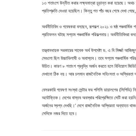
১৩ শতাংশে উন্নীত করার লক্ষ্যমাত্রা চূড়ান্ত করা হয়েছে। অথচ চ
প্রতিশ্রুতি দেওয়া হয়েছিল। কিন্তু গত পাঁচ বছর শেষে দেখা গেছ
অর্থনীতিবিদ ও গবেষকরা বলছেন, রূপকল্প ২০২১ ও ষষ্ঠ পঞ্চবার্ষি
প্রতিফলন ঘটছে সপ্তম পঞ্চবার্ষিক পরিকল্পনায়। অর্থনীতিবিদরা বল
তত্ত্বাবধায়ক সরকারের সাবেক অর্থ উপদেষ্টা ড. এ বি মির্জ্জা আজিজ
সেগুলো ছিল উচ্চাভিলাষী ও অবাস্তব। তবে সপ্তম পঞ্চবার্ষিক পরিকল
উচিত। কারণ ৮ শতাংশ প্রবৃদ্ধি অর্জন করতে হলে বিনিয়োগ জিডিপ
দেখানো ঠিক নয়। আর চলমান রাজনৈতিক সহিংসতা ও অস্থিরতা অব্যাহ
বেসরকারি গবেষণা সংস্থা সেন্টার ফর পলিসি ডায়ালগের (সিপিডি) নির
অযৌক্তিক। দেশের বাস্তব অবস্থার পরিপ্রেক্ষিতে সেটি করা হ
অর্জনের স্বপ্ন দেখছি।’ দেশে রাজনৈতিক অস্থিরতা অব্যাহত থাকল
সেদিকে নজর দিতে হবে।