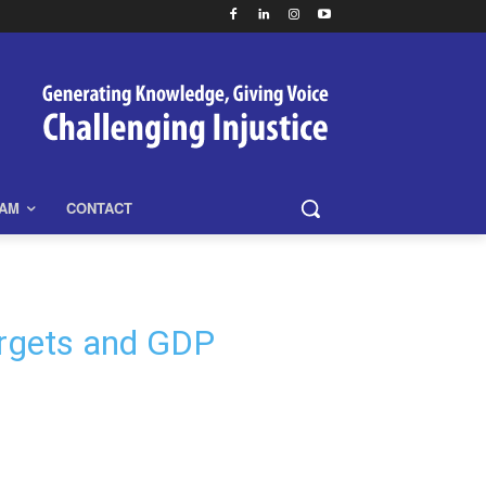
EAM
CONTACT
argets and GDP