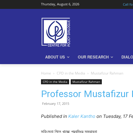
Thursday, August 6, 2026
Call f
ABOUT US
OUR RESEARCH
DIAL
Home
CPD in the Media
Mustafizur Rahman
CPD in the Media
Mustafizur Rahman
Professor Mustafizur 
February 17, 2015
Published in
Kaler Kantho
on Tuesday, 17 F
সহিংসতা গিলে খাচ্ছে প্রবৃদ্ধির সম্ভাবনা