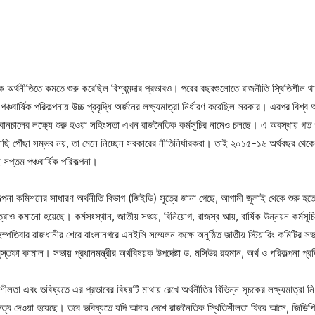
্থনীতিতে কমতে শুরু করেছিল বিশ্বমন্দার প্রভাবও। পরের বছরগুলোতে রাজনীতি স্থিতিশীল থা
্চবার্ষিক পরিকল্পনায় উচ্চ প্রবৃদ্ধি অর্জনের লক্ষ্যমাত্রা নির্ধারণ করেছিল সরকার। এরপর বিশ
বানচালের লক্ষ্যে শুরু হওয়া সহিংসতা এখন রাজনৈতিক কর্মসূচির নামেও চলছে। এ অবস্থায় গত প
াছি পৌঁছা সম্ভব নয়, তা মেনে নিচ্ছেন সরকারের নীতিনির্ধারকরা। তাই ২০১৫-১৬ অর্থবছর থেকে
 সপ্তম পঞ্চবার্ষিক পরিকল্পনা।
িকল্পনা কমিশনের সাধারণ অর্থনীতি বিভাগ (জিইডি) সূত্রে জানা গেছে, আগামী জুলাই থেকে শুরু হতে যা
মাত্রাও কমানো হয়েছে। কর্মসংস্থান, জাতীয় সঞ্চয়, বিনিয়োগ, রাজস্ব আয়, বার্ষিক উন্নয়ন কর্মসূচ
ৃহস্পতিবার রাজধানীর শেরে বাংলানগরে এনইসি সম্মেলন কক্ষে অনুষ্ঠিত জাতীয় স্টিয়ারিং কমিটির সভ
স্তফা কামাল। সভায় প্রধানমন্ত্রীর অর্থবিষয়ক উপদেষ্টা ড. মসিউর রহমান, অর্থ ও পরিকল্পনা প
তা এবং ভবিষ্যতে এর প্রভাবের বিষয়টি মাথায় রেখে অর্থনীতির বিভিন্ন সূচকের লক্ষ্যমাত্রা নির্
 গুরুত্ব দেওয়া হয়েছে। তবে ভবিষ্যতে যদি আবার দেশে রাজনৈতিক স্থিতিশীলতা ফিরে আসে, জিডিপির