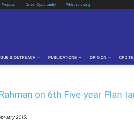
or Proposal
Career Opportunity
Whistleblowing
OGUE & OUTREACH
PUBLICATIONS
OPINION
CPD T
Rahman on 6th Five-year Plan t
ebruary 2015.