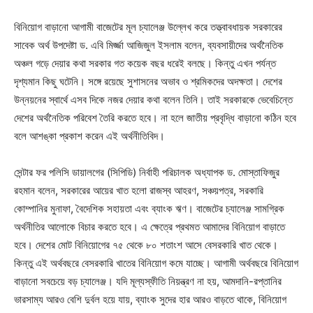
বিনিয়োগ বাড়ানো আগামী বাজেটের মূল চ্যালেঞ্জ উল্লেখ করে তত্ত্বাবধায়ক সরকারের
সাবেক অর্থ উপদেষ্টা ড. এবি মির্জ্জা আজিজুল ইসলাম বলেন, ব্যবসায়ীদের অর্থনৈতিক
অঞ্চল গড়ে দেয়ার কথা সরকার গত কয়েক বছর ধরেই বলছে। কিন্তু এখন পর্যন্ত
দৃশ্যমান কিছু ঘটেনি। সঙ্গে রয়েছে সুশাসনের অভাব ও শ্রমিকদের অদক্ষতা। দেশের
উন্নয়নের স্বার্থে এসব দিকে নজর দেয়ার কথা বলেন তিনি। তাই সরকারকে ভেবেচিন্তে
দেশের অর্থনৈতিক পরিবেশ তৈরি করতে হবে। না হলে জাতীয় প্রবৃদ্ধি বাড়ানো কঠিন হবে
বলে আশঙ্কা প্রকাশ করেন এই অর্থনীতিবিদ।
সেন্টার ফর পলিসি ডায়ালগের (সিপিডি) নির্বাহী পরিচালক অধ্যাপক ড. মোস্তাফিজুর
রহমান বলেন, সরকারের আয়ের খাত হলো রাজস্ব আহরণ, সঞ্চয়পত্র, সরকারি
কোম্পানির মুনাফা, বৈদেশিক সহায়তা এবং ব্যাংক ঋণ। বাজেটের চ্যালেঞ্জ সামগ্রিক
অর্থনীতির আলোকে বিচার করতে হবে। এ ক্ষেত্রে প্রথমত আমাদের বিনিয়োগ বাড়াতে
হবে। দেশের মোট বিনিয়োগের ৭৫ থেকে ৮০ শতাংশ আসে বেসরকারি খাত থেকে।
কিন্তু এই অর্থবছরে বেসরকারি খাতের বিনিয়োগ কমে যাচ্ছে। আগামী অর্থবছরে বিনিয়োগ
বাড়ানো সবচেয়ে বড় চ্যালেঞ্জ। যদি মূল্যস্ফীতি নিয়ন্ত্রণ না হয়, আমদানি-রপ্তানির
ভারসাম্য আরও বেশি দুর্বল হয়ে যায়, ব্যাংক সুদের হার আরও বাড়তে থাকে, বিনিয়োগ