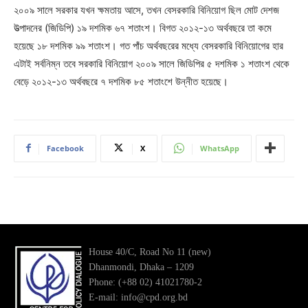
২০০৯ সালে সরকার যখন ক্ষমতায় আসে, তখন বেসরকারি বিনিয়োগ ছিল মোট দেশজ
উত্পাদনের (জিডিপি) ১৯ দশমিক ৬৭ শতাংশ। বিগত ২০১২-১৩ অর্থবছরে তা কমে
হয়েছে ১৮ দশমিক ৯৯ শতাংশ। গত পাঁচ অর্থবছরের মধ্যে বেসরকারি বিনিয়োগের হার
এটাই সর্বনিম্ন তবে সরকারি বিনিয়োগ ২০০৯ সালে জিডিপির ৫ দশমিক ১ শতাংশ থেকে
বেড়ে ২০১২-১৩ অর্থবছরে ৭ দশমিক ৮৫ শতাংশে উন্নীত হয়েছে।
Facebook
X
WhatsApp
House 40/C, Road No 11 (new)
Dhanmondi, Dhaka – 1209
Phone: (+88 02) 41021780-2
E-mail: info@cpd.org.bd