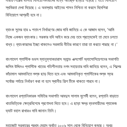
নারায়ণগঞ্জের ঘটনায় বিনিয়োগকারীদের মধ্যে আতঙ্ক ছড়িয়ে পড়েছে। এতে বিনিয়োগ
স্থবিরতা দেখা দিয়েছে। এ অবস্থায় আইনের শাসন নিশ্চিত না করলে বিদেশিরা
বিনিয়োগে আগ্রহী হবে না।
ব্যাংক সুদের হার ৯ শতাংশ নির্ধারণের জোর দাবি জানিয়ে এ কে আজাদ বলেন, ‘আমি
নিজে একজন ব্যাংকার। সরকার যদি আইন করে দেয় তবে প্রত্যেকেই তা মেনে চলতে
বাধ্য। ব্যাংকারদের ইচ্ছা থাকলেও সরকারি নীতির কারণে তারা তা করতে পারছে না।’
বাংলাদেশ প্লাস্টিক গুডস ম্যানুফ্যাকচারাস অ্যান্ড এক্সপোর্ট অ্যাসোসিয়েশনের সভাপতি
জসিম উদ্দিনও প্লাস্টিক খাতের গতিশীলতায় নগদ সহায়তার দাবি জানিয়ে বলেন, এ শিল্পের
কাঁচামাল আমদানিতে শুল্ক ছাড় দিতে হবে এবং আমদানিকৃত প্লাস্টিকের শুল্ক স্তর
সর্বোচ্চ পর্যায়ে নির্ধারণ করা না হলে স্থানীয় শিল্প টিকে থাকতে পারবে না।
বাংলাদেশ রপ্তানিকারক সমিতির সভাপতি আবদুস সালাম মুশের্দী বলেন, রপ্তানি বাড়াতে
খাতভিত্তিক ক্ষেত্রবিশেষে প্রণোদনা দিতে হবে। এ ছাড়া ক্ষদ্র ব্যবসায়ীদের প্যাকেজ
ভ্যাট বহাল রাখারও দাবি জানান তিনি।
মহাজোট সরকারের প্রথম মেয়াদ অর্থাত্ ২০০৯ সাল থেকে বিনিয়োগ কমছে। অথচ