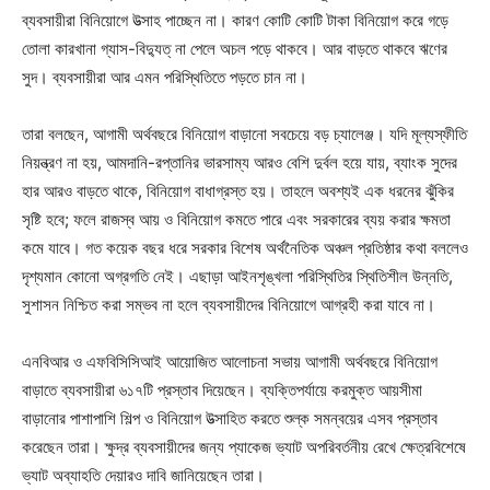
ব্যবসায়ীরা বিনিয়োগে উত্সাহ পাচ্ছেন না। কারণ কোটি কোটি টাকা বিনিয়োগ করে গড়ে
তোলা কারখানা গ্যাস-বিদ্যুত্ না পেলে অচল পড়ে থাকবে। আর বাড়তে থাকবে ঋণের
সুদ। ব্যবসায়ীরা আর এমন পরিস্থিতিতে পড়তে চান না।
তারা বলছেন, আগামী অর্থবছরে বিনিয়োগ বাড়ানো সবচেয়ে বড় চ্যালেঞ্জ। যদি মূল্যস্ফীতি
নিয়ন্ত্রণ না হয়, আমদানি-রপ্তানির ভারসাম্য আরও বেশি দুর্বল হয়ে যায়, ব্যাংক সুদের
হার আরও বাড়তে থাকে, বিনিয়োগ বাধাগ্রস্ত হয়। তাহলে অবশ্যই এক ধরনের ঝুঁকির
সৃষ্টি হবে; ফলে রাজস্ব আয় ও বিনিয়োগ কমতে পারে এবং সরকারের ব্যয় করার ক্ষমতা
কমে যাবে। গত কয়েক বছর ধরে সরকার বিশেষ অর্থনৈতিক অঞ্চল প্রতিষ্ঠার কথা বললেও
দৃশ্যমান কোনো অগ্রগতি নেই। এছাড়া আইনশৃঙ্খলা পরিস্থিতির স্থিতিশীল উন্নতি,
সুশাসন নিশ্চিত করা সম্ভব না হলে ব্যবসায়ীদের বিনিয়োগে আগ্রহী করা যাবে না।
এনবিআর ও এফবিসিসিআই আয়োজিত আলোচনা সভায় আগামী অর্থবছরে বিনিয়োগ
বাড়াতে ব্যবসায়ীরা ৬১৭টি প্রস্তাব দিয়েছেন। ব্যক্তিপর্যায়ে করমুক্ত আয়সীমা
বাড়ানোর পাশাপাশি শিল্প ও বিনিয়োগ উত্সাহিত করতে শুল্ক সমন্বয়ের এসব প্রস্তাব
করেছেন তারা। ক্ষুদ্র ব্যবসায়ীদের জন্য প্যাকেজ ভ্যাট অপরিবর্তনীয় রেখে ক্ষেত্রবিশেষে
ভ্যাট অব্যাহতি দেয়ারও দাবি জানিয়েছেন তারা।