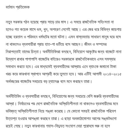
বর্তমান প্রতিবেদক
নতুন সরকার গঠন হয়েছে প্রায় সাড়ে চার মাস। এ সময়ে রাজনৈতিক সহিংসতা না
হলেও গত কয়েক মাসে গুম, খুন, অপহরণ লেগেই আছে। এর জের ধরে বিভিন্ন জায়গায়
হচ্ছে হরতাল ও পরিবহন ধর্মঘটের মতো ঘটনা। এমন বাস্তবতায় সাধারণ মানুষ ঘরে বসে
না থাকলেও ব্যবসায়ীরা প্রায় হাত-পা গুটিয়ে বসে আছেন। জীবন ও সম্পদের
নিরাপত্তাই তাদের চিন্তা। অর্থনীতিবিদরা বলছেন, বিনিয়োগ আকৃষ্টের জন্য বাজেটে নানা
উদ্যোগ রাখার পাশাপাশি বাজেটের বাইরেও সরকারকে রাজনৈতিকভাবে এসব সমস্যার
সমাধান করতে হবে। এর মাধ্যমেই ব্যবসায়ীদের আস্থায় এনে ব্যাংকে জমানো টাকা
খরচ করে কারখানা স্থাপনে আগ্রহী করে তুলতে হবে। আর এটিই আগামী ২০১৪-২০১৫
অর্থবছরের বাজেটের সবচেয়ে বড় চ্যালেঞ্জ বলে মনে করছেন তারা।
অর্থনীতিবিদ ও ব্যবসায়ীরা বলছেন, বিনিয়োগের জন্য সবচেয়ে বেশি জরুরি ব্যবসায়ীদের
আস্থা। নির্বাচনের পর দেশে রাজনৈতিক অস্থিতিশীলতা না থাকলেও ব্যবসায়ীদের মনে
ভবিষ্যত্ অস্থিতিশীলতা নিয়ে শঙ্কা করেছে। যে কোনো সময়ই রাজনৈতিক পরিবেশ
উত্তপ্ত হওয়ার আশঙ্কা করছেন তারা। এ ছাড়া অবকাঠামোগত আগের সঙ্কটগুলো
রয়েই গেছে। নতুন কারখানায় গ্যাস-বিদ্যুত্ সংযোগ দেয়া পুরোদমে শুরু না হলে