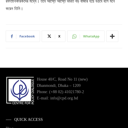
রফতানিকারকদের মধ্যে। তবে আস্তে আস্তে ভারত বড় বাজার হয়ে উঠবে বলে মনে
করেন তিনি।
Facebook
X
WhatsApp
House 40/C, Road No 11 (new)
Dhanmondi, Dhaka – 1209
Phone: (+88 02) 41021780-2
E-mail: info@cpd.org.bd
QUICK ACCESS