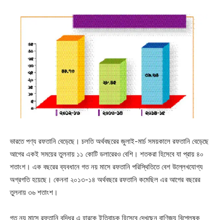
ভারতে পণ্য রফতানি বেড়েছে। চলতি অর্থবছরের জুলাই-মার্চ সময়কালে রফতানি বেড়েছে
আগের একই সময়ের তুলনায় ১১ কোটি ডলারেরও বেশি। শতকরা হিসেবে যা প্রায় ৪০
শতাংশ। এক বছরের ব্যবধানে গত নয় মাসে রফতানি পরিস্থিতিতে বেশ উল্লেখযোগ্য
অগ্রগতি হয়েছে। কেননা ২০১৩-১৪ অর্থবছরে রফতানি কমেছিল এর আগের বছরের
তুলনায় ৩৬ শতাংশ।
গত নয় মাসে রফতানি বৃদ্ধির এ হারকে ইতিবাচক হিসেবে দেখছেন বাণিজ্য বিশ্লেষক