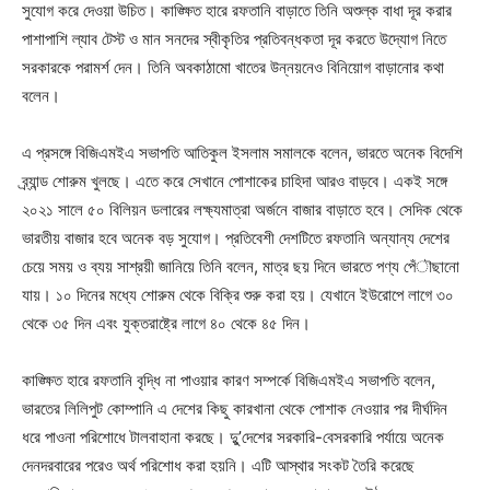
সুযোগ করে দেওয়া উচিত। কাঙ্ক্ষিত হারে রফতানি বাড়াতে তিনি অশুল্ক বাধা দূর করার
পাশাপাশি ল্যাব টেস্ট ও মান সনদের স্বীকৃতির প্রতিবন্ধকতা দূর করতে উদ্যোগ নিতে
সরকারকে পরামর্শ দেন। তিনি অবকাঠামো খাতের উন্নয়নেও বিনিয়োগ বাড়ানোর কথা
বলেন।
এ প্রসঙ্গে বিজিএমইএ সভাপতি আতিকুল ইসলাম সমালকে বলেন, ভারতে অনেক বিদেশি
ব্র্যান্ড শোরুম খুলছে। এতে করে সেখানে পোশাকের চাহিদা আরও বাড়বে। একই সঙ্গে
২০২১ সালে ৫০ বিলিয়ন ডলারের লক্ষ্যমাত্রা অর্জনে বাজার বাড়াতে হবে। সেদিক থেকে
ভারতীয় বাজার হবে অনেক বড় সুযোগ। প্রতিবেশী দেশটিতে রফতানি অন্যান্য দেশের
চেয়ে সময় ও ব্যয় সাশ্রয়ী জানিয়ে তিনি বলেন, মাত্র ছয় দিনে ভারতে পণ্য পেঁৗছানো
যায়। ১০ দিনের মধ্যে শোরুম থেকে বিক্রি শুরু করা হয়। যেখানে ইউরোপে লাগে ৩০
থেকে ৩৫ দিন এবং যুক্তরাষ্ট্রে লাগে ৪০ থেকে ৪৫ দিন।
কাঙ্ক্ষিত হারে রফতানি বৃদ্ধি না পাওয়ার কারণ সম্পর্কে বিজিএমইএ সভাপতি বলেন,
ভারতের লিলিপুট কোম্পানি এ দেশের কিছু কারখানা থেকে পোশাক নেওয়ার পর দীর্ঘদিন
ধরে পাওনা পরিশোধে টালবাহানা করছে। দুু’দেশের সরকারি-বেসরকারি পর্যায়ে অনেক
দেনদরবারের পরেও অর্থ পরিশোধ করা হয়নি। এটি আস্থার সংকট তৈরি করেছে