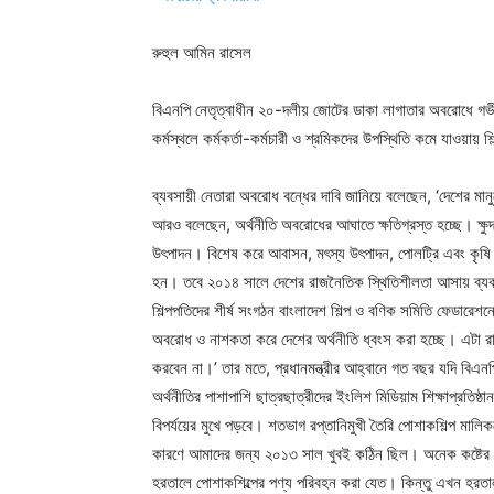
রুহুল আমিন রাসেল
বিএনপি নেতৃত্বাধীন ২০-দলীয় জোটের ডাকা লাগাতার অবরোধে গভী
কর্মস্থলে কর্মকর্তা-কর্মচারী ও শ্রমিকদের উপস্থিতি কমে যাওয়ায়
ব্যবসায়ী নেতারা অবরোধ বন্ধের দাবি জানিয়ে বলেছেন, ‘দেশের মা
আরও বলেছেন, অর্থনীতি অবরোধের আঘাতে ক্ষতিগ্রস্ত হচ্ছে। ক্ষুদ
উৎপাদন। বিশেষ করে আবাসন, মৎস্য উৎপাদন, পোলট্রি এবং কৃষ
হন। তবে ২০১৪ সালে দেশের রাজনৈতিক স্থিতিশীলতা আসায় ব্যবসায়
শিল্পপতিদের শীর্ষ সংগঠন বাংলাদেশ শিল্প ও বণিক সমিতি ফেডা
অবরোধ ও নাশকতা করে দেশের অর্থনীতি ধ্বংস করা হচ্ছে। এটা রা
করবেন না।’ তার মতে, প্রধানমন্ত্রীর আহ্বানে গত বছর যদি ব
অর্থনীতির পাশাপাশি ছাত্রছাত্রীদের ইংলিশ মিডিয়াম শিক্ষাপ্রতিষ্ঠ
বিপর্যয়ের মুখে পড়বে। শতভাগ রপ্তানিমুখী তৈরি পোশাকশিল্প ম
কারণে আমাদের জন্য ২০১৩ সাল খুবই কঠিন ছিল। অনেক কষ্টের 
হরতালে পোশাকশিল্পের পণ্য পরিবহন করা যেত। কিন্তু এখন হরতাল