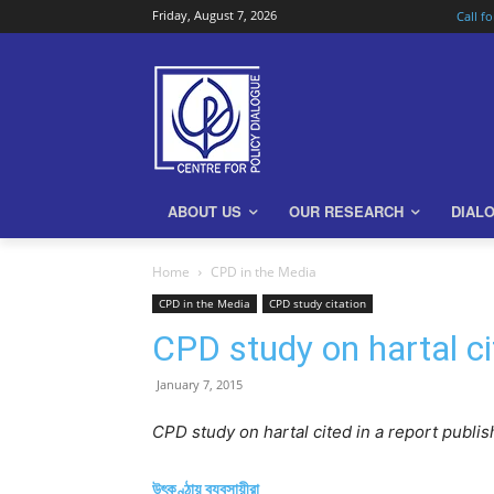
Friday, August 7, 2026
Call f
ABOUT US
OUR RESEARCH
DIAL
Home
CPD in the Media
CPD in the Media
CPD study citation
CPD study on hartal ci
January 7, 2015
CPD study on hartal cited in a report publi
উৎকণ্ঠায় ব্যবসায়ীরা