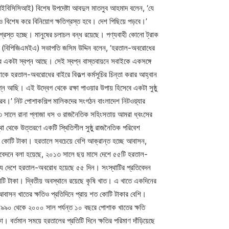
 (আইবিসিসিআই) বিশেষ উপদেষ্টা আবদুল মাতলুব আহমাদ বলেন, ‘যে
বিশেষ করে বিনিয়োগ ক্ষতিগ্রস্ত হবে। দেশ পিছিয়ে পড়বে।’
গ্রস্ত হচ্ছে। মানুষের চলাচল বন্ধ রয়েছে। পণ্যবাহী কোনো ট্রাক
িতির (বিপিজিএমইএ) সভাপতি জসিম উদ্দিন বলেন, ‘হরতাল-অবরোধের
ের একটা স্বপ্ন আছে। সেই স্বপ্ন বাস্তবায়নে সবাইকে একসঙ্গে
ে হরতাল-অবরোধের বাইরে বিকল্প কর্মসূচির চিন্তা করার আহ্বান
গ্ন আছি। এই উদ্বেগ থেকে রক্ষা পাওয়ার উপায় হিসেবে একটা সুষ্ঠু
ারব।’ নিট পোশাকশিল্প মালিকদের সংগঠন বাংলাদেশ নিটওয়্যার
১৩ সালে রানা প্লাজা ধস ও রাজনৈতিক সহিংসতায় আমরা ধ্বংসের
থেকে উত্তরণে একটি স্থিতিশীল সুষ্ঠু রাজনৈতিক পরিবেশ
ার কোটি টাকা। হরতালে সবচেয়ে বেশি আক্রান্ত হচ্ছে আবাসন,
্রতিবেদনে বলা হয়েছে, ২০১৩ সালে ছয় মাসে দেশে ৫৫টি হরতাল-
যে দেশে হরতাল-অবরোধ হয়েছে ৫৫ দিন। সংস্থাটির প্রতিবেদন
োটি টাকা। দ্বিতীয় অবস্থানে রয়েছে কৃষি খাত। এ খাতে একদিনের
ং আবাসন খাতের ক্ষতিও প্রতিদিনে প্রায় শত কোটি টাকার বেশি।
১৯৯০ থেকে ২০০০ সাল পর্যন্ত ১০ বছরে পোশাক খাতের ক্ষতি
বর্তমান সময়ে হরতালের প্রতিটি দিনে ক্ষতির পরিমাণ দাঁড়িয়েছে