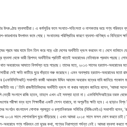
র উৎকণ্ঠায় ব্যবসায়ীরা। এ কর্মসূচির ফলে সংঘাত-সহিংসতা ও নাশকতার ভয়ে পণ্য পরিবহন ব্যা
 শিল্প-কারখানার উৎপাদন কমে গেছে। সংঘাতময় পরিস্থিতির কারণে ব্যবসা-বাণিজ্য ও বিনিয়োগ ক্ষত
নুষের শ্রমে আর ঘামে তিল তিল করে গড়ে ওঠা দেশের অর্থনীতি ধ্বংস করবেন না। দেশে বর্তমানে 
্র ব্যবসা থেকে ভারী শিল্পসহ অর্থনীতির প্রতিটি খাতেই অবরোধের নেতিবাচক প্রভাব পড়ছে। লোকস
ি খাত অবরোধের আঘাতে বিপর্যস্ত হয়ে পড়েছে। তাদের মতে, ২০১৩ সালের হরতাল-অবরোধের মতো
ীরা সেই ক্ষতি কাটিয়ে ঘুরে দাঁড়াতে শুরু করেছেন। এমন অবস্থায় হরতাল-অবরোধের মতো রাজনৈ
রেশনের (এফবিসিসিআই) সভাপতি কাজী আকরাম উদ্দিন আহমদ অবরোধ বন্ধের দাবি জানিয়ে গতকাল ম
জনীতি নয়।’ তিনি রাজনীতিবিদদের অর্থনীতি ধ্বংস না করার আহ্বান জানিয়ে বলেন, ‘আমরা অনেক
িএনপি নেত্রী সংলাপে রাজি হতেন, তাহলে এখন এই সমস্যা হতো না। এফবিসিসিআইয়ের তরফ থেকে
ানগুলোর পরীক্ষা বন্ধ হলে শিক্ষার্থীরা একটি সেশন হারাবে, যা অপূরণীয় ক্ষতি হবে। এ ছাড়াও বিশ
ালিকদের সংগঠন বাংলাদেশ পোশাক প্রস্তুত ও রপ্তানিকারক সমিতির (বিজিএমইএ) সভাপতি বলেন,
পর ২০১৪ সালে পোশাকশিল্প ঘুরে দাঁড়িয়েছে। এখন আমরা ২০১৫ সালে ফসল ভোগ করতে চাই।’ 
-অবরোধে পণ্য পরিবহন তো দূরের কথা, পণ্যের নিরাপত্তা পর্যন্ত নেই। আমরা ব্যবসা করতে পা