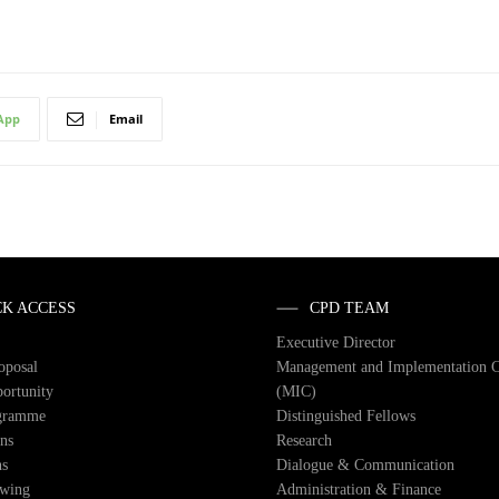
App
Email
CK ACCESS
CPD TEAM
Executive Director
roposal
Management and Implementation 
ortunity
(MIC)
gramme
Distinguished Fellows
ons
Research
ns
Dialogue & Communication
owing
Administration & Finance