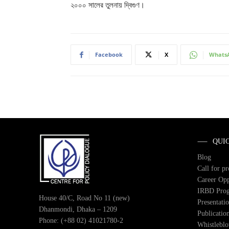
২০০০ সালের তুলনায় দ্বিগুণ।
Facebook
X
Whats
QUI
Blog
Call for p
Career Opp
IRBD Pro
House 40/C, Road No 11 (new)
Presentati
Dhanmondi, Dhaka – 1209
Publicatio
Phone: (+88 02) 41021780-2
Whistlebl