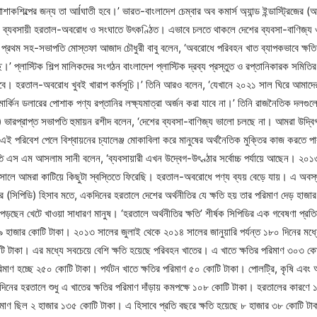
কশিল্পের জন্য তা আÍঘাতী হবে।’ ভারত-বাংলাদেশ চেম্বার অব কমার্স অ্যান্ড ইন্ডাস্ট্রিজের
ব্যবসায়ী হরতাল-অবরোধ ও সংঘাতে উৎকণ্ঠিত। এভাবে চলতে থাকলে দেশের ব্যবসা-বাণিজ্য ও 
আই) প্রথম সহ-সভাপতি মোস্তফা আজাদ চৌধুরী বাবু বলেন, ‘অবরোধে পরিবহন খাত ব্যাপকভাবে ক্ষতি
’ প্লাস্টিক শিল্প মালিকদের সংগঠন বাংলাদেশ প্লাস্টিক দ্রব্য প্রস্তুত ও রপ্তানিকারক সম
চাতে হবে। হরতাল-অবরোধ খুবই খারাপ কর্মসূচি।’ তিনি আরও বলেন, ‘যেখানে ২০২১ সাল ঘিরে আমাদ
ন ডলারের পোশাক পণ্য রপ্তানির লক্ষ্যমাত্রা অর্জন করা যাবে না।’ তিনি রাজনৈতিক দলগুলোক
িআই) ভারপ্রাপ্ত সভাপতি হুমায়ন রশীদ বলেন, ‘দেশের ব্যবসা-বাণিজ্য ভালো চলছে না। আমরা উদ্বি
ই পরিবেশ পেলে বিশ্বায়নের চ্যালেঞ্জ মোকাবিলা করে মানুষের অর্থনৈতিক মুক্তির কাজ করতে প
 এস এম আসলাম সানী বলেন, ‘ব্যবসায়ারী এখন উদ্বেগ-উৎণ্ঠার সর্বোচ্চ পর্যায়ে আছেন। ২০
ে আমরা কাটিয়ে কিছুটা স্বস্তিতে ফিরেছি। হরতাল-অবরোধে পণ্য ব্যয় বেড়ে যায়। এ অবস্থা 
ের (সিপিডি) হিসাব মতে, একদিনের হরতালে দেশের অর্থনীতির যে ক্ষতি হয় তার পরিমাণ দেড় হাজ
গে পড়ছেন খেটে খাওয়া সাধারণ মানুষ। ‘হরতালে অর্থনীতির ক্ষতি’ শীর্ষক সিপিডির এক গবেষণা প
াজার কোটি টাকা। ২০১৩ সালের জুলাই থেকে ২০১৪ সালের জানুয়ারি পর্যন্ত ১৮০ দিনের মধ্
টি টাকা। এর মধ্যে সবচেয়ে বেশি ক্ষতি হয়েছে পরিবহন খাতের। এ খাতে ক্ষতির পরিমাণ ৩০৩ ক
ির পরিমাণ হচ্ছে ২৫০ কোটি টাকা। পর্যটন খাতে ক্ষতির পরিমাণ ৫০ কোটি টাকা। পোলট্রি, কৃষি এব
নের হরতালে শুধু এ খাতের ক্ষতির পরিমাণ দাঁড়ায় কমপক্ষে ১০৮ কোটি টাকা। হরতালের কারণে 
াণ ছিল ২ হাজার ১৩৫ কোটি টাকা। এ হিসাবে প্রতি বছরে ক্ষতি হয়েছে ৮ হাজার ৩৮ কোটি টাকা। 