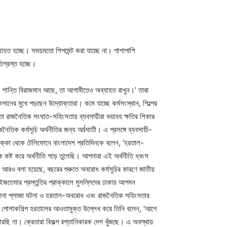
হত হচ্ছে। সময়মতো শিপমেন্ট করা যাচ্ছে না। পাশাপাশি
িগ্রস্ত হচ্ছে।
যে শান্তি বিরাজমান আছে, তা আগামীতেও অব্যাহত রাখুন।’ তারা
ানের মুখে পড়ছেন উদ্যোক্তারা। কমে যাচ্ছে কর্মসংস্থান, শিল্পের
 রাজনৈতিক সংঘাত-সহিংসতায় ব্যবসায়ীরা ভয়াবহ ক্ষতির শিকার
তিক কর্মসূচি অর্থনীতির জন্য আÍঘাতী। এ প্রসঙ্গে ব্যবসায়ী-
ক্কা থেকে টেলিফোনে বাংলাদেশ প্রতিদিনকে বলেন, ‘হরতাল-
 কষ্ট করে অর্থনীতি গড়ে তুলেছি। আপনারা এই অর্থনীতি ধ্বংস
 আরও বলা হয়েছে, বছরের শুরুতে অবরোধ কর্মসূচির কারণে জাতীয়
্ব ইজতেমার প্রস্তুতির প্রাক্কালে মুসল্লিদের ঢাকায় আগমন
 ‘রানা প্লাজা ঘটনা ও হরতাল-অবরোধ এবং রাজনৈতিক সহিংসতার
পোশাকশিল্প হরতালের আওতামুক্ত উল্লেখ করে তিনি বলেন, ‘আগে
রছি না। ক্রেতারা বিকল্প রপ্তানিকারক দেশ খুঁজছে। এ অবস্থায়