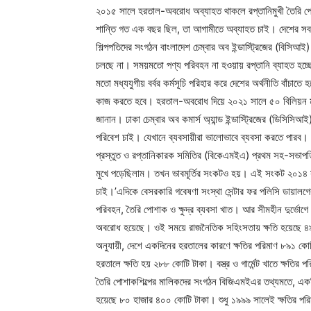
২০১৫ সালে হরতাল-অবরোধ অব্যাহত থাকলে রপ্তানিমুখী তৈরি পোশা
শান্তি গত এক বছর ছিল, তা আগামীতে অব্যাহত চাই। দেশের সব 
শিল্পপতিদের সংগঠন বাংলাদেশ চেম্বার অব ইন্ডাস্ট্রিজের (বিসি
চলছে না। সময়মতো পণ্য পরিবহন না হওয়ায় রপ্তানি ব্যাহত হচ্ছে।
মতো মধ্যযুগীয় বর্বর কর্মসূচি পরিহার করে দেশের অর্থনীতি বাঁ
কাজ করতে হবে। হরতাল-অবরোধ দিয়ে ২০২১ সালে ৫০ বিলিয়ন মার্কি
জানান। ঢাকা চেম্বার অব কমার্স অ্যান্ড ইন্ডাস্ট্রিজের (ডিসিস
পরিবেশ চাই। যেখানে ব্যবসায়ীরা ভালোভাবে ব্যবসা করতে পারব। এ
প্রস্তুত ও রপ্তানিকারক সমিতির (বিকেএমইএ) প্রথম সহ-সভাপতি
মুখে পড়েছিলাম। তখন ভাবমূর্তির সংকটও হয়। এই সংকট ২০১৪ সাল
চাই।’এদিকে বেসরকারি গবেষণা সংস্থা সেন্টার ফর পলিসি ডায়ালগ
পরিবহন, তৈরি পোশাক ও ক্ষুদ্র ব্যবসা খাত। আর সীমহীন দুর্ভো
অবরোধ হয়েছে। ওই সময়ে রাজনৈতিক সহিংসতায় ক্ষতি হয়েছে ৪৯ হ
অনুযায়ী, দেশে একদিনের হরতালের কারণে ক্ষতির পরিমাণ ৮৯১ কো
হরতালে ক্ষতি হয় ২৮৮ কোটি টাকা। বস্ত্র ও গার্মেন্ট খাতে ক্ষত
তৈরি পোশাকশিল্পের মালিকদের সংগঠন বিজিএমইএর তথ্যমতে, একদি
হয়েছে ৮০ হাজার ৪০০ কোটি টাকা। শুধু ১৯৯৯ সালেই ক্ষতির পরিম