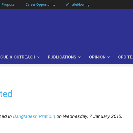
or Proposal
Career Opportunity
Whistleblowing
OGUE & OUTREACH
PUBLICATIONS
OPINION
CPD T
ted
shed in
Bangladesh Pratidin
on Wednesday, 7 January 2015.