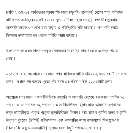
চলতি ২০১৪-১৫ অর্থবছরের প্রথম পাঁচ মাসে (জুলাই-নভেম্বর) দেশের পণ্য বাণিজ্যে
ঘাটতি গত অর্থবছরের একই সময়ের তুলনায় দ্বিগুণ হয়ে গেছে। রপ্তানির তুলনায়
আমদানি কয়েক গুণ বেশি হারে বাড়ায় এ পরিস্থিতির সৃষ্টি হয়েছে। পাশাপাশি চলতি
হিসাবের ভারসাম্যে বড় ধরনের ঘাটতি বজায় রয়েছে।
বাংলাদেশ ব্যাংকের হালনাগাদকৃত লেনদেনের ভারসাম্য সারণি থেকে এ তথ্য পাওয়া
গেছে।
এতে দেখা যায়, আলোচ্য সময়কালে পণ্য বাণিজ্যে ঘাটতি দাঁড়িয়েছে ৪৪৮ কোটি ১০ লাখ
ডলার, যেখানে গত বছরের প্রথম পাঁচ মাসে এর পরিমাণ ছিল ২২৫ কোটি ডলার।
আলোচ্য সময়কালে এফওবিভিত্তিক রপ্তানি ও আমদানি বেড়েছে যথাক্রমে দশমিক ৯১
শতাংশ ও ১৬ দশমিক ৬২ শতাংশ। এফওবিভিত্তিক হিসাব মানে আমদানি-রপ্তানির
জন্য জাহাজীকৃত পণ্যের প্রকৃত মূল্যভিত্তিক হিসাব। আর তাই রপ্তানির জন্য রপ্তানি
উন্নয়ন ব্যুরোর (ইপিবি) পরিসংখ্যান এবং আমদানির জন্য কাস্টমসের সিঅ্যান্ডএফ
(ক্লিয়ারিং অ্যান্ড ফরওয়ার্ডিং) মূল্যের সঙ্গে কিছুটা পার্থক্য দেখা যায়।