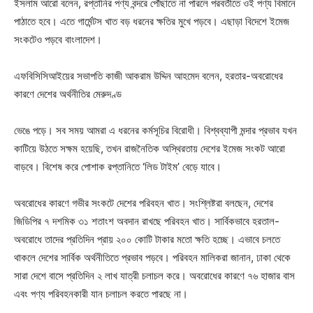
ইসলাম আরো বলেন, রপ্তানির পণ্য বন্দরে পৌঁছাতে না পারলে পরবর্তীতে ওই পণ্য বিমানে
পাঠাতে হবে। এতে গার্মেন্টস খাত বড় ধরনের ক্ষতির মুখে পড়বে। এছাড়া বিদেশে ইমেজ
সংকটেও পড়বে বাংলাদেশ।
এফবিসিসিআইয়ের সভাপতি কাজী আকরাম উদ্দিন আহমেদ বলেন, হরতার-অবরোধের
কারণে দেশের অর্থনীতির মেরুদণ্ড
ভেঙে পড়ে। সব সময় আমরা এ ধরনের কর্মসূচির বিরোধী। বিশ্বব্যাপী মন্দার প্রভাব যখন
কাটিয়ে উঠতে সক্ষম হয়েছি, তখন রাজনৈতিক অস্থিরতায় দেশের ইমেজ সংকট আরো
বাড়বে। বিশেষ করে পোশাক রপ্তানিতে ‘লিড টাইম’ বেড়ে যাবে।
অবরোধের কারণে গভীর সংকটে দেশের পরিবহন খাত। সংশ্লিষ্টরা বলছেন, দেশের
জিডিপির ৭ দশমিক ৩১ শতাংশ অবদান রাখছে পরিবহন খাত। সার্বিকভাবে হরতাল-
অবরোধে তাদের প্রতিদিন প্রায় ২০০ কোটি টাকার মতো ক্ষতি হচ্ছে। এভাবে চলতে
থাকলে দেশের সার্বিক অর্থনীতিতে প্রভাব পড়বে। পরিবহন মালিকরা জানান, ঢাকা থেকে
সারা দেশে বাসে প্রতিদিন ২ লাখ যাত্রী চলাচল করে। অবরোধের কারণে ৭৬ হাজার বাস
এবং পণ্য পরিবহনকারী যান চলাচল করতে পারছে না।