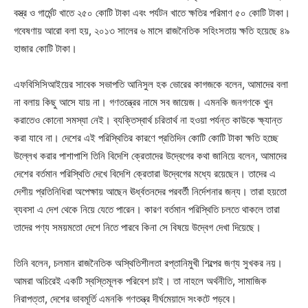
বস্ত্র ও গার্মেন্ট খাতে ২৫০ কোটি টাকা এবং পর্যটন খাতে ক্ষতির পরিমাণ ৫০ কোটি টাকা।
গবেষণায় আরো বলা হয়, ২০১৩ সালের ৬ মাসে রাজনৈতিক সহিংসতায় ক্ষতি হয়েছে ৪৯
হাজার কোটি টাকা।
এফবিসিসিআইয়ের সাবেক সভাপতি আনিসুল হক ভোরের কাগজকে বলেন, আমাদের বলা
না বলায় কিছু আসে যায় না। গণতন্ত্রের নামে সব জায়েজ। এমনকি জনগণকে খুন
করাতেও কোনো সমস্যা নেই। ব্যক্তিস্বার্থ চরিতার্থ না হওয়া পর্যন্ত কাউকে ক্ষ্যান্ত
করা যাবে না। দেশের এই পরিস্থিতির কারণে প্রতিদিন কোটি কোটি টাকা ক্ষতি হচ্ছে
উল্লেখ করার পাশাপাশি তিনি বিদেশি ক্রেতাদের উদ্বেগের কথা জানিয়ে বলেন, আমাদের
দেশের বর্তমান পরিস্থিতি দেখে বিদেশি ক্রেতারা উদ্বেগের মধ্যে রয়েছেন। তাদের এ
দেশীয় প্রতিনিধিরা অপেক্ষায় আছেন ঊর্ধ্বতনদের পরবর্তী নির্দেশনার জন্য। তারা হয়তো
ব্যবসা এ দেশ থেকে নিয়ে যেতে পারেন। কারণ বর্তমান পরিস্থিতি চলতে থাকলে তারা
তাদের পণ্য সময়মতো দেশে নিতে পারবে কিনা সে বিষয়ে উদ্বেগ দেখা দিয়েছে।
তিনি বলেন, চলমান রাজনৈতিক অস্থিতিশীলতা রপ্তানিমুখী শিল্পের জণ্য সুখকর নয়।
আমরা অচিরেই একটি স্বস্তিমূলক পরিবেশ চাই। তা নাহলে অর্থনীতি, সামাজিক
নিরাপত্তা, দেশের ভাবমূর্তি এমনকি গণতন্ত্র দীর্ঘমেয়াদে সংকটে পড়বে।