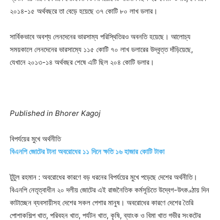
২০১৪-১৫ অর্থবছরে তা বেড়ে হয়েছে ৩৭ কোটি ৮০ লাখ ডলার।
সার্বিকভাবে অবশ্য লেনদেনের ভারসাম্য পরিস্থিতিরও অবনতি হয়েছে। আলোচ্য
সময়কালে লেনদেনের ভারসাম্যে ১১৫ কোটি ৭০ লাখ ডলারের উদ্বৃত্ত দাঁড়িয়েছে,
যেখানে ২০১৩-১৪ অর্থবছর শেষে এটি ছিল ২০৪ কোটি ডলার।
Published in Bhorer Kagoj
বিপর্যয়ের মুখে অর্থনীতি
বিএনপি
জোটের
টানা
অবরোধের
১১
দিনে
ক্ষতি
১৬
হাজার
কোটি
টাকা
টুটুল রহমান : অবরোধের কারণে বড় ধরনের বিপর্যয়ের মুখে পড়েছে দেশের অর্থনীতি।
বিএনপি নেতৃত্বাধীন ২০ দলীয় জোটের এই রাজনৈতিক কর্মসূচিতে উদ্বেগ-উৎকণ্ঠায় দিন
কাটাচ্ছেন ব্যবসায়ীসহ দেশের সকল পেশার মানুষ। অবরোধের কারণে দেশের তৈরি
পোশাকশিল্প খাত, পরিবহন খাত, পর্যটন খাত, কৃষি, ব্যাংক ও বিমা খাত গভীর সংকটের