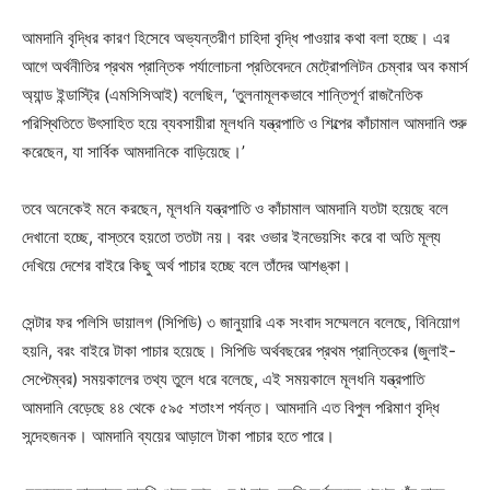
আমদানি বৃদ্ধির কারণ হিসেবে অভ্যন্তরীণ চাহিদা বৃদ্ধি পাওয়ার কথা বলা হচ্ছে। এর
আগে অর্থনীতির প্রথম প্রান্তিক পর্যালোচনা প্রতিবেদনে মেট্রোপলিটন চেম্বার অব কমার্স
অ্যান্ড ইন্ডাস্ট্রি (এমসিসিআই) বলেছিল, ‘তুলনামূলকভাবে শান্তিপূর্ণ রাজনৈতিক
পরিস্থিতিতে উৎসাহিত হয়ে ব্যবসায়ীরা মূলধনি যন্ত্রপাতি ও শিল্পের কাঁচামাল আমদানি শুরু
করেছেন, যা সার্বিক আমদানিকে বাড়িয়েছে।’
তবে অনেকেই মনে করছেন, মূলধনি যন্ত্রপাতি ও কাঁচামাল আমদানি যতটা হয়েছে বলে
দেখানো হচ্ছে, বাস্তবে হয়তো ততটা নয়। বরং ওভার ইনভেয়সিং করে বা অতি মূল্য
দেখিয়ে দেশের বাইরে কিছু অর্থ পাচার হচ্ছে বলে তাঁদের আশঙ্কা।
সেন্টার ফর পলিসি ডায়ালগ (সিপিডি) ৩ জানুয়ারি এক সংবাদ সম্মেলনে বলেছে, বিনিয়োগ
হয়নি, বরং বাইরে টাকা পাচার হয়েছে। সিপিডি অর্থবছরের প্রথম প্রান্তিকের (জুলাই-
সেপ্টেম্বর) সময়কালের তথ্য তুলে ধরে বলেছে, এই সময়কালে মূলধনি যন্ত্রপাতি
আমদানি বেড়েছে ৪৪ থেকে ৫৯৫ শতাংশ পর্যন্ত। আমদানি এত বিপুল পরিমাণ বৃদ্ধি
সন্দেহজনক। আমদানি ব্যয়ের আড়ালে টাকা পাচার হতে পারে।