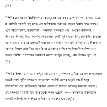
নেন।
সিপিডির এক সংবাদ বিজ্ঞপ্তিতে এসব তথ্য জানানো হয়। এতে বলা হয়, এজেন্ডা ২০৩০
বা এসডিজি আগামী দেড় দশক ধরে জাতিসংঘের উন্নয়ন এজেন্ডা হিসেবে কাজ করবে।
এতে নিহিত অভীষ্ট, লক্ষ্যমাত্রা ও সম্ভাব্য সূচকসমূহ এবং এগুলোর প্রক্রিয়া ও
বিষয়গত দিকসমূহ নিয়ে সরকারি কর্মকর্তাদের একটি পূর্ণাঙ্গ ধারণা দিতে কোর্সটির আয়োজন
করা হয়েছে। এ ছাড়া এজেন্ডাটি বাস্তবায়নে বাংলাদেশের সামনে ভবিষ্যতে যে বিষয়গুলো
চ্যালেঞ্জ হিসেবে দেখা দিতে পারে কিংবা এ ধরনের বৈশ্বিক প্রতিশ্রুতি প্রতিপালনের
ক্ষেত্রে অর্থায়ন ও সম্পদের প্রাপ্যতা আসলে কতটুকু রয়েছে, এসব বিষয়ও তুলে ধরা
হয়।
সিপিডির বিশেষ ফেলো ড. দেবপ্রিয় ভট্টাচার্য বলেন, সম্প্রতি এ উন্নয়ন লক্ষ্যমাত্রাগুলো
সর্বজনীনভাবে গৃহীত হলেও তা বাস্তবায়নে প্রতিটি দেশের জন্যই তার নিজস্ব
পরিস্থিতিতে এবং সার্বিকভাবে বৈশ্বিক প্রেক্ষাপটে বিভিন্ন চ্যালেঞ্জ বিদ্যমান রয়েছে।
এই অবস্থায় আগামী দিনে বাংলাদেশের জন্য এজেন্ডা ২০৩০ সফলভাবে বাস্তবায়নে
সরকারি কর্মকর্তাদের সমন্বিত ভূমিকা হবে অত্যন্ত গুরুত্বপূর্ণ।