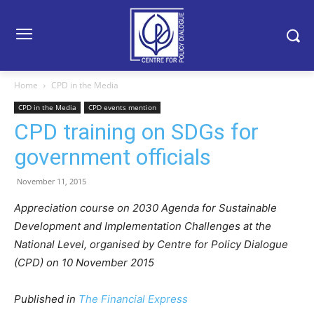
Home
CPD in the Media
CPD in the Media
CPD events mention
CPD training on SDGs for
government officials
November 11, 2015
Appreciation course on 2030 Agenda for Sustainable
Development and Implementation Challenges at the
National Level, organised by Centre for Policy Dialogue
(CPD) on 10 November 2015
Published in
The Financial Express