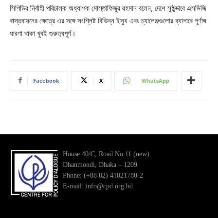
সিপিডির নির্বাহী পরিচালক অধ্যাপক মোস্তাফিজুর রহমান বলেন, দেশে সুষ্ঠুভাবে এসডিজি
বাস্তবায়নের ক্ষেত্রে এর সঙ্গে সংশ্লিষ্ট বিভিন্ন ইস্যু এবং চ্যালেঞ্জগুলোর ব্যাপারে পূর্ণাঙ্গ
ধারণা থাকা খুবই গুরুত্বপূর্ণ।
Facebook
X
WhatsApp
House 40/C, Road No 11 (new)
Dhanmondi, Dhaka – 1209
Phone: (+88 02) 41021780-2
E-mail: info@cpd.org.bd