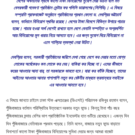
দেশের অর্থনীতির স্বার্থে কালো টাকা বিনিয়োগের সুযোগ দেয়া উচিত বলে মত
বেসরকারী গবেষণা প্রতিষ্ঠান সেন্টার ফর পলিসি ডায়ালগের (সিপিডি)। এ বিষয়ে
সম্প্রতি প্রাকবাজেট অনুষ্ঠানে প্রতিষ্ঠানের প্রধান ফেলো ড. দেবপ্রিয় ভট্টাচার্য
বলেন, বর্তমানে বিনিয়োগ স্থবির রয়েছে। দেশের টাকা বিদেশে বিভিন্ন উপায়ে পাচার
হচ্ছে। পাচার হওয়া অর্থ দেশেই রাখতে হলে দেশে বেনামি সম্পত্তি ও অপ্রদর্শিত
আয় বিনিয়োগের মূল ধারায় নিয়ে আসতে হবে। এর জন্য সুযোগ দিয়ে বিনিয়োগে না
এলে শাস্তির ব্যবস্থা নেয়া উচিত।
দেবপ্রিয় বলেন, সরকারী প্রতিষ্ঠানের জরিপে দেখা গেছে দেশে কর দেয়ার মতো যোগ্য
লোকের অর্ধেকেরও কম লোকে কর দেয়। বাকিরা কর দিচ্ছে না। এদের কীভাবে
করের আওতায় আনা যায়, তা সরকারকে ভাবতে হবে। যারা কর ফাঁকি দিচ্ছেন, তাদের
আইনের আওতায় আনার পাশাপাশি নতুন কর বেষ্টনীর মাধ্যমে ক্রমান্বয়ে সবাইকে
এর আওতায় আনতে হবে।
এ বিষয়ে জানতে চাইলে ঢাকা স্টক এক্সচেঞ্জের (ডিএসই) পরিচালক রকিবুর রহমান বলেন,
পুঁজিবাজারে বর্তমান পরিস্থিতির উত্তরণে দরকার নতুন ফান্ড। কিন্তু টানা পাঁচ বছর
পুঁজিবাজারের মন্দায় বেশির ভাগ প্রাতিষ্ঠানিক ইনভেস্টর হাত গুটিয়ে রেখেছেন। এজন্য দিন
দিন পুঁজিবাজারে নেতিবাচক প্রভাব পড়েছে। তিনি বলেন, বাজারে নতুন ফান্ড বাড়াতে
বিনাশর্তে কালো টাকা পুঁজিবাজারে বিনিয়োগের সুবিধা দেয়ার জন্য আমরা বাজেট