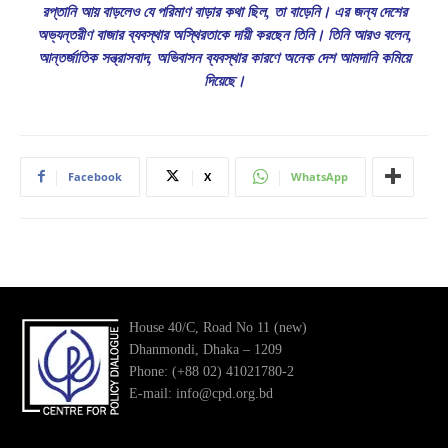
রপ্তানি আয় বাড়লেও যে পরিমাণ বাড়ার কথা ছিল, তা বাড়েনি। এর জন্য দেশের
অভ্যন্তরীণ বাজার ব্যবস্থার অস্থিরতাকে দায়ী করছেন তিনি। তিনি আরও বলেন,
আন্তর্জাতিক সন্ত্রাসবাদ, অভিবাসন ব্যবস্থার কারণে অনেক দেশ আমদানি কমিয়ে
দিয়েছে।
Facebook
X
WhatsApp
House 40/C, Road No 11 (new)
Dhanmondi, Dhaka – 1209
Phone: (+88 02) 41021780-2
E-mail: info@cpd.org.bd