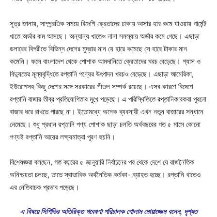
সূত্র জানায়, সাম্প্র্রতিক সময়ে বিদেশি ক্রেতাদের ঢাকায় আসার হার কমে যাওয়ায় গার্মেন্ট
খাতে অর্ডার কম আসছে। অন্যান্য খাতেও নানা সমস্যায় অর্ডার কমে গেছে। এছাড়া
ডলারের বিপরীতে বিভিন্ন দেশের মুদ্রার মান যে হারে কমেছে সে হারে টাকার মান
কমেনি। ফলে বাংলাদেশ থেকে পোশাক আমদানিতে ক্রেতাদের খরচ বেড়েছে। গ্যাস ও
বিদ্যুতের মূল্যবৃদ্ধিতে রপ্তানি পণ্যের উৎপাদন খরচও বেড়েছে। এছাড়া আমেরিকা,
ইউরোপসহ কিছু দেশের সঙ্গে সরকারের শীতল সম্পর্ক রয়েছে। এসব কারণে বিদেশে
রপ্তানি বাজার তীব্র প্রতিযোগিতার মুখে পড়েছে। এ পরিস্থিতিতে রপ্তানিকারকরা পুরনো
বাজার ধরে রাখতে পারছে না। ইতোমধ্যে অনেক ব্যবসায়ী এখন নতুন বাজারের সন্ধানে
নেমেছে। শুধু প্রধান রপ্তানি পণ্য পোশাক ছাড়া চলতি অর্থবছরের গত ৫ মাসে কোনো
পণ্যই রপ্তানি আয়ের লক্ষ্যমাত্রা পূরণ হয়নি।
বিশেষজ্ঞরা বলছেন, গত বছরের ৫ জানুয়ারি নির্বাচনের পর থেকে দেশে যে রাজনৈতিক
অনিশ্চয়তা চলছে, তাতে স্বাভাবিক অর্থনৈতিক কর্মকা- ব্যাহত হচ্ছে। রপ্তানি খাতেও
এর নেতিবাচক প্রভাব পড়েছে।
এ বিষয়ে সিপিডির অতিরিক্ত গবেষণা পরিচালক গোলাম মোয়াজ্জেম বলেন, দৃশ্যত