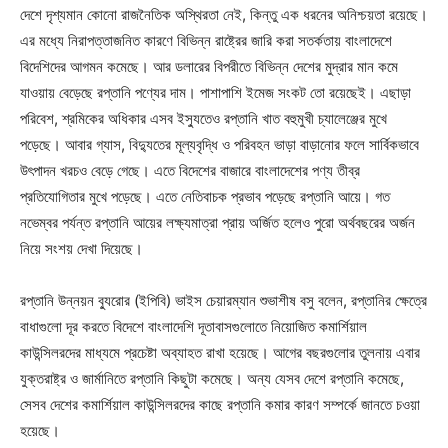
দেশে দৃশ্যমান কোনো রাজনৈতিক অস্থিরতা নেই, কিন্তু এক ধরনের অনিশ্চয়তা রয়েছে।
এর মধ্যে নিরাপত্তাজনিত কারণে বিভিন্ন রাষ্ট্রের জারি করা সতর্কতায় বাংলাদেশে
বিদেশিদের আগমন কমেছে। আর ডলারের বিপরীতে বিভিন্ন দেশের মুদ্রার মান কমে
যাওয়ায় বেড়েছে রপ্তানি পণ্যের দাম। পাশাপাশি ইমেজ সংকট তো রয়েছেই। এছাড়া
পরিবেশ, শ্রমিকের অধিকার এসব ইস্যুতেও রপ্তানি খাত বহুমুখী চ্যালেঞ্জের মুখে
পড়েছে। আবার গ্যাস, বিদ্যুতের মূল্যবৃদ্ধি ও পরিবহন ভাড়া বাড়ানোর ফলে সার্বিকভাবে
উৎপাদন খরচও বেড়ে গেছে। এতে বিদেশের বাজারে বাংলাদেশের পণ্য তীব্র
প্রতিযোগিতার মুখে পড়েছে। এতে নেতিবাচক প্রভাব পড়েছে রপ্তানি আয়ে। গত
নভেম্বর পর্যন্ত রপ্তানি আয়ের লক্ষ্যমাত্রা প্রায় অর্জিত হলেও পুরো অর্থবছরের অর্জন
নিয়ে সংশয় দেখা দিয়েছে।
রপ্তানি উন্নয়ন ব্যুরোর (ইপিবি) ভাইস চেয়ারম্যান শুভাশীষ বসু বলেন, রপ্তানির ক্ষেত্রে
বাধাগুলো দূর করতে বিদেশে বাংলাদেশি দূতাবাসগুলোতে নিয়োজিত কমার্শিয়াল
কাউন্সিলরদের মাধ্যমে প্রচেষ্টা অব্যাহত রাখা হয়েছে। আগের বছরগুলোর তুলনায় এবার
যুক্তরাষ্ট্র ও জার্মানিতে রপ্তানি কিছুটা কমেছে। অন্য যেসব দেশে রপ্তানি কমেছে,
সেসব দেশের কমার্শিয়াল কাউন্সিলরদের কাছে রপ্তানি কমার কারণ সম্পর্কে জানতে চওয়া
হয়েছে।