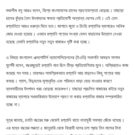
শুভাশীষ বসু আরও বলেন, বিশ্বে বাংলাদেশের চালের গ্রহণযোগ্যতা বেড়েছে। তাছাড়া
চালের কুঁড়ার তৈল উৎপাদনের ক্ষমতা প্রতিযোগী অন্যান্য দেশের নেই। এই তেল
রপ্তানিতে আরও গুরুত্ব দিতে হবে। জাপানে জুতা ও চিংড়ি রপ্তানির ব্যাপারেও অধিক
জোর দেওয়া হয়েছে। এভাবে রপ্তানি পণ্যের সংখ্যা যেমন বাড়ানোর উদ্যোগ নেওয়া
হয়েছে তেমনি রপ্তানির নতুন নতুন বাজারও সৃষ্টি করা হচ্ছে।
এ বিষয়ে বাংলাদেশ এক্সপোর্টার্স অ্যাসোসিয়েশনের (ইএবি) সভাপতি আবদুস সালাম
মুর্শেদী বলেন, বছরজুড়েই রপ্তানি খাত ছিল তীব্র প্রতিযোগিতার মুখে। অস্থিরতাও কাজ
করেছে সব সময়। তারপরও সামগ্রিকভাবে রপ্তানি আয় বাড়লেও কিছু পণ্যের আয়
কমছে। গ্যাস, বিদ্যুতের মূল্যবৃদ্ধি এবং পরিবহন ভাড়া বেড়ে যাওয়ার কারণে
ব্যবসায়ীদের উৎপাদন খরচ বেড়েছে কয়েকগুণ। তাছাড়া প্রচলিত বাজারের বাইরে নতুন
বাজারের ব্যাপারে সরকারিভাবে উদ্যোগ গ্রহণ না করায় রপ্তানির বাজার সম্প্রসারিত
হচ্ছে না।
সূত্র জানায়, চলতি বছরের শুরু থেকেই রপ্তানি খাতে নানামুখী সমস্যা জেঁকে বসেছে।
এর মধ্যে বছরের শুরুতে ৫ জানুয়ারি থেকে বিরোধী দলের চলা প্রায় তিন মাসের টানা