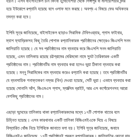
হয়নি। এসব বাইসাইকেল চীন কিংবা ইন্দোনেশিয়া থেকে সিঙ্গাপুর বা মালয়েশিয়ার বন্দর
হয়ে ইউরোপে রপ্তানি হয়েছে বলে ওলাফ মনে করছে। অবশ্য এ বিষয়ে ফের অধিকতর
তদন্ত করা হবে।
ইপিবি সূত্র জানিয়েছে, বাইসাইকেল ছাড়াও সিরামিক টেবিলওয়্যার, গ্লাস ফাইবার,
ম্যাশ ফ্যাব্রিকসহ কিছু তৈরি পোশাক রপ্তানিকারক প্রতিষ্ঠানের ক্ষেত্রেও জিএসপি সনদ
জালিয়াতি হয়েছে। যে সব প্রতিষ্ঠানের নাম ব্যবহার করে জিএসপি সনদ জালিয়াতি
হয়েছে, এমন তালিকায় রয়েছে চট্টগ্রামের মেরিমকো নামে স্যুট তৈরিকারক একটি
প্রতিষ্ঠানের নাম। প্রতিষ্ঠানটির নাম ব্যবহার করা হলেও ভুয়া ঠিকানা ব্যবহার করা
হয়েছে। মন্নু সিরামিকের নাম ব্যবহার করেও রপ্তানি করা হয়েছে। তবে প্রতিষ্ঠানটির
যে ব্যবসায়িক শনাক্তকরণ নম্বর (বিন) দেওয়া হয়েছে, সেটি ভুয়া। এভাবে ব্যবহার করা
হয়েছে সোনালি আঁশ, জিএমএস গ্লাস, ম্যাক্সিম ব্রাইট, আর এস কর্পোরেশনসহ আরো
বেশকিছু প্রতিষ্ঠানের নাম।
এছাড়া সন্দেহের তালিকায় থাকা রপ্তানিকারকদের মধ্যে ১৭টি পোশাক খাতের বলে
চিহ্নিত হয়েছে। এসব কারখানার একটি তালিকা বিজিএমইএকে দিয়ে এ বিষয়ে
বিস্তারিত খোঁজ নিয়ে ইপিবিকে জানাতে বলা হয়। ইপিবি সূত্র জানিয়েছে, জবাবে
বিজিএমইএ জানিয়েছে, ১৭টি প্রতিষ্ঠানই প্রকৃত রপ্তানিকারক। জালিয়াতির কোনো দায়