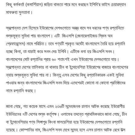
কিছু কর্মকর্তা (কমার্শিয়াল) জড়িত থাকতে পারে মনে করছেন ইপিবি’র ভাইস চেয়ারম্যান
মাফরুহা সুলতানা।
স্বল্পোন্নত দেশ হিসেবে ইউরোপের দেশগুলোতে অস্ত্র বাদে সব ধরনের পণ্য রপ্তানিতে
শুল্কমুক্ত সুবিধা পায় বাংলাদেশ। এটি জিএসপি (জেনারেলাইজড স্কিম অব
প্রেফারেন্সেস) নামে পরিচিত। তবে পণ্যটি প্রকৃত অর্থেই বাংলাদেশে তৈরি হয়ে রপ্তানি
হচ্ছে কিনা, তা যাচাই করে সনদ দেয় ইপিবি। এটিকে বলা হয় জিএসপি সনদ।
বাংলাদেশের মোট রপ্তানির প্রায় ৬০ শতাংশই এখন ইউরোপের দেশগুলোতে যায়।
স্বল্পোন্নত দেশের তালিকায় না থাকায় চীন বা ইন্দোনেশিয়া ইউরোপের বাজারে বাংলাদেশের
ন্যায় শুল্কমুক্ত সুবিধা পায় না। কিন্তু এসব দেশের কিছু রপ্তানিকারক একই সুবিধা
পাওয়ার জন্য বাংলাদেশের জিএসপি সনদ দিয়ে এদেশেরই কোনো না কোনো প্রতিষ্ঠানের
নামে রপ্তানি করছে।
জানা গেছে, গত কয়েক মাসে এমন ২৩৬টি সন্দেহজনক চালান আটক করেছে ইউরোপীয়
ইউনিয়নের ৭টি দেশের শুল্ক কর্তৃপক্ষ। ওলাফের তদন্তে প্রাথমিকভাবে জানা গেছে, চীন
বা ইন্দোনেশিয়ার পণ্য সিঙ্গাপুর কিংবা মালয়েশিয়া হয়ে ইউরোপের দেশগুলোতে রপ্তানি
হয়েছে। কোম্পানির নাম, জিএসপি সনদ দেখে সন্দেহ হলে এসব চালান আটক রেখে উত্স