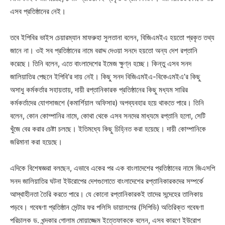
এসব প্রতিষ্ঠানের নেই।
তবে ইপিবির ভাইস চেয়ারম্যান মাফরুহা সুলতানা বলেন, বিজিএমইএ হয়তো প্রকৃত তথ্য
জানে না। ওই সব প্রতিষ্ঠানের নামে বরাদ্দ দেওয়া সনদে হয়তো অন্য দেশ রপ্তানি
করেছে। তিনি বলেন, এতে বাংলাদেশের ইমেজ ক্ষুণ্ন হচ্ছে। কিন্তু এসব সনদ
জালিয়াতির পেছনে ইপিবি’র দায় নেই। কিছু সনদ বিজিএমইএ-বিকেএমইএ’র কিছু
অসাধু কর্মকর্তার সহায়তায়, দায়ী রপ্তানিকারক প্রতিষ্ঠানের কিছু মধ্যম সারির
কর্মকর্তাদের যোগসাজশে (কমার্শিয়াল অফিসার) অপব্যবহার হয়ে থাকতে পারে। তিনি
বলেন, কোন কোম্পানির নামে, কোথা থেকে এসব সনদের মাধ্যমে রপ্তানি হলো, সেটি
খুঁজে বের করার চেষ্টা চলছে। ইতিমধ্যে কিছু চিহ্নিত করা হয়েছে। দায়ী কোম্পানিকে
জরিমানা করা হয়েছে।
এদিকে বিশেষজ্ঞরা বলছেন, এভাবে একের পর এক বাংলাদেশের প্রতিষ্ঠানের নামে জিএসপি
সনদ জালিয়াতির ঘটনা ইউরোপের দেশগুলোতে বাংলাদেশের রপ্তানিকারকদের সম্পর্কে
আস্থাহীনতা তৈরি করতে পারে। যে কোনো রপ্তানিকারকই তাদের সন্দেহের তালিকায়
পড়বে। গবেষণা প্রতিষ্ঠান সেন্টার ফর পলিসি ডায়ালগের (সিপিডি) অতিরিক্ত গবেষণা
পরিচালক ড. খন্দকার গোলাম মোয়াজ্জেম ইত্তেফাককে বলেন, এসব কারণে ইউরোপ