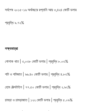
সর্বশেষ ২০১৫-১৬ অর্থবছরে রপ্তানি আয় ৩,৪২৪ কোটি ডলার
প্রবৃদ্ধি ৯.৭২%
লক্ষ্যমাত্রা
পোশাক খাত | ৩,০৩৮ কোটি ডলার | প্রবৃদ্ধি ৮.০৩%
পাট ও পাটজাত | ৯৬.৪০ কোটি ডলার | প্রবৃদ্ধি ৪.৮৩%
হোম টেক্সটাইল | ৭৭.৫০ কোটি ডলার | প্রবৃদ্ধি ২.৯২%
চামড়া ও চামড়াজাত | ১২২ কোটি ডলার | প্রবৃদ্ধি ৫.০৯%