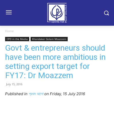
Home
CPD in the Media
Khondaker Golam Moazzem
Govt & entrepreneurs should
have been more ambitious in
setting export target for
FY17: Dr Moazzem
July 15, 2016
Published in
প্রথম আলো
on Friday, 15 July 2016