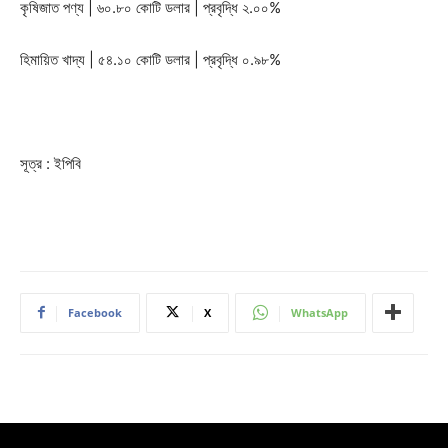
কৃষিজাত পণ্য | ৬০.৮০ কোটি ডলার | প্রবৃদ্ধি ২.০০%
হিমায়িত খাদ্য | ৫৪.১০ কোটি ডলার | প্রবৃদ্ধি ০.৯৮%
সূত্র : ইপিবি
Facebook
X
WhatsApp