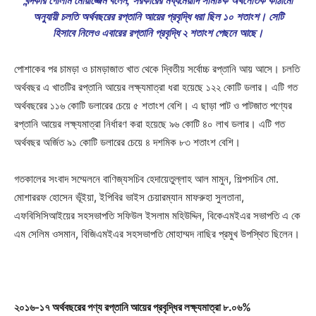
খন্দকার গোলাম মোয়াজ্জেম বলেন, সরকারের মধ্যমেয়াদি সামষ্টিক অর্থনৈতিক কাঠামো
অনুযায়ী চলতি অর্থবছরের রপ্তানি আয়ের প্রবৃদ্ধি ধরা ছিল ১০ শতাংশ। সেটি
হিসাবে নিলেও এবারের রপ্তানি প্রবৃদ্ধি ২ শতাংশ পেছনে আছে।
পোশাকের পর চামড়া ও চামড়াজাত খাত থেকে দ্বিতীয় সর্বোচ্চ রপ্তানি আয় আসে। চলতি
অর্থবছর এ খাতটির রপ্তানি আয়ের লক্ষ্যমাত্রা ধরা হয়েছে ১২২ কোটি ডলার। এটি গত
অর্থবছরের ১১৬ কোটি ডলারের চেয়ে ৫ শতাংশ বেশি। এ ছাড়া পাট ও পাটজাত পণ্যের
রপ্তানি আয়ের লক্ষ্যমাত্রা নির্ধারণ করা হয়েছে ৯৬ কোটি ৪০ লাখ ডলার। এটি গত
অর্থবছর অর্জিত ৯১ কোটি ডলারের চেয়ে ৪ দশমিক ৮৩ শতাংশ বেশি।
গতকালের সংবাদ সম্মেলনে বাণিজ্যসচিব হেদায়েতুল্লাহ আল মামুন, শিল্পসচিব মো.
মোশাররফ হোসেন ভূঁইয়া, ইপিবির ভাইস চেয়ারম্যান মাফরুহা সুলতানা,
এফবিসিসিআইয়ের সহসভাপতি সফিউল ইসলাম মহিউদ্দিন, বিকেএমইএর সভাপতি এ কে
এম সেলিম ওসমান, বিজিএমইএর সহসভাপতি মোহাম্মদ নাছির প্রমুখ উপস্থিত ছিলেন।
২০১৬-১৭ অর্থবছরের পণ্য রপ্তানি আয়ের প্রবৃদ্ধির লক্ষ্যমাত্রা ৮.০৬%