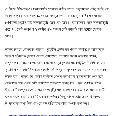
এ বিষয়ে বিজিএমইএর সহসভাপতি মোহাম্মদ নাছির বলেন, লক্ষ্যমাত্রা একটু কমই ধরা
হয়েছে সত্য। তবে তাতে বড় কোনো সমস্যা হবে না। কারণ, সব ঠিকঠাক থাকলে
পোশাকের রপ্তানি আয় লক্ষ্যমাত্রার চেয়ে বেশি হবে। গত অর্থবছর যেমন লক্ষ্যমাত্রার
চেয়ে ৭২ কোটি ডলার বা ২ দশমিক ৫৮ শতাংশ বেশি রপ্তানি আয় হয়েছে পোশাক
খাতে।
জানতে চাইলে বেসরকারি গবেষণা প্রতিষ্ঠান সেন্টার ফর পলিসি ডায়ালগের অতিরিক্ত
গবেষণা পরিচালক খন্দকার গোলাম মোয়াজ্জেম গত রাতে প্রথম আলোকে বলেন,
লক্ষ্যমাত্রা নির্ধারণের ক্ষেত্রে সরকার ও উদ্যোক্তাদের আরেকটু উচ্চাভিলাষী হওয়ার
সুযোগ ছিল। রপ্তানি আয়ের প্রবৃদ্ধি দুই অঙ্ক বা ন্যূনতম ১০ শতাংশ ধরে এগোনো
উচিত ছিল। কারণ এক. চলতি অর্থবছর পোশাক কারখানার সংস্কারকাজ শেষ হলে
ক্রেতাদের কাছ থেকে বেশি ক্রয়াদেশ প্রত্যাশা করাই যায়। দুই. পোশাক খাতের
দীর্ঘমেয়াদি লক্ষ্যের চেয়ে ৮ শতাংশ প্রবৃদ্ধি অনেক পেছনে। এভাবে ৫ হাজার কোটি
ডলার অর্জন দুরূহ হবে। তিন. চলতি অর্থবছর কিছু অনিশ্চয়তার জায়গা থাকলেও
উপযুক্ত ব্যবস্থা নিলে সেগুলো বড় দুশ্চিন্তার কারণ হওয়ার কথা নয়।