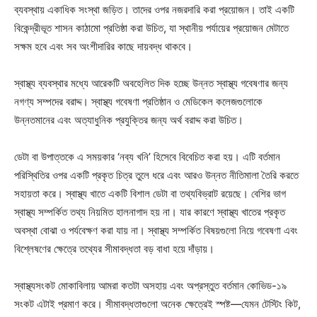
ব্যবস্থায় একাধিক সংস্থা জড়িত। তাদের ওপর নজরদারি করা প্রয়োজন। তাই একটি
বিকেন্দ্রীভূত শাসন কাঠামো প্রতিষ্ঠা করা উচিত, যা স্থানীয় পর্যায়ের প্রয়োজন মেটাতে
সক্ষম হবে এবং সব অংশীদারির কাছে দায়বদ্ধ থাকবে।
স্বাস্থ্য ব্যবস্থার মধ্যে আরেকটি অবহেলিত দিক হচ্ছে উন্নত স্বাস্থ্য গবেষণার জন্য
নগণ্য সম্পদের বরাদ্দ। স্বাস্থ্য গবেষণা প্রতিষ্ঠান ও মেডিকেল কলেজগুলোকে
উন্নতমানের এবং অত্যাধুনিক প্রযুক্তির জন্য অর্থ বরাদ্দ করা উচিত।
ডেটা বা উপাত্তকে এ সময়কার ‘নব্য খনি’ হিসেবে বিবেচিত করা হয়। এটি বর্তমান
পরিস্থিতির ওপর একটি প্রকৃত চিত্র তুলে ধরে এবং আরও উন্নত নীতিমালা তৈরি করতে
সহায়তা করে। স্বাস্থ্য খাতে একটি বিশাল ডেটা বা তথ্যবিভ্রাট রয়েছে। বেশির ভাগ
স্বাস্থ্য সম্পর্কিত তথ্য নিয়মিত হালনাগাদ হয় না। যার কারণে স্বাস্থ্য খাতের প্রকৃত
অবস্থা বোঝা ও পর্যবেক্ষণ করা যায় না। স্বাস্থ্য সম্পর্কিত বিষয়গুলো নিয়ে গবেষণা এবং
বিশ্লেষণের ক্ষেত্রে তথ্যের সীমাবদ্ধতা বড় বাধা হয়ে দাঁড়ায়।
স্বাস্থ্যসংকট মোকাবিলায় আমরা কতটা অসহায় এবং অপ্রস্তুত বর্তমান কোভিড-১৯
সংকট এটাই প্রমাণ করে। সীমাবদ্ধতাগুলো অনেক ক্ষেত্রেই স্পষ্ট—যেমন টেস্টিং কিট,