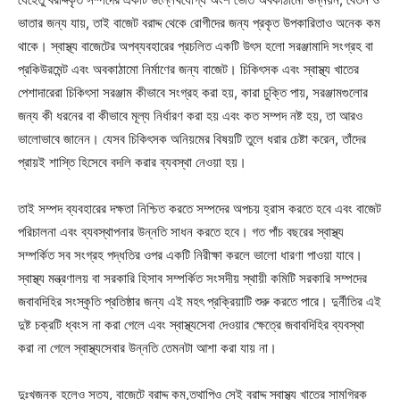
ভাতার জন্য যায়, তাই বাজেট বরাদ্দ থেকে রোগীদের জন্য প্রকৃত উপকারিতাও অনেক কম
থাকে। স্বাস্থ্য বাজেটের অপব্যবহারের প্রচলিত একটি উৎস হলো সরঞ্জামাদি সংগ্রহ বা
প্রকিউরমেন্ট এবং অবকাঠামো নির্মাণের জন্য বাজেট। চিকিৎসক এবং স্বাস্থ্য খাতের
পেশাদারেরা চিকিৎসা সরঞ্জাম কীভাবে সংগ্রহ করা হয়, কারা চুক্তি পায়, সরঞ্জামগুলোর
জন্য কী ধরনের বা কীভাবে মূল্য নির্ধারণ করা হয় এবং কত সম্পদ নষ্ট হয়, তা আরও
ভালোভাবে জানেন। যেসব চিকিৎসক অনিয়মের বিষয়টি তুলে ধরার চেষ্টা করেন, তাঁদের
প্রায়ই শাস্তি হিসেবে বদলি করার ব্যবস্থা নেওয়া হয়।
তাই সম্পদ ব্যবহারের দক্ষতা নিশ্চিত করতে সম্পদের অপচয় হ্রাস করতে হবে এবং বাজেট
পরিচালনা এবং ব্যবস্থাপনার উন্নতি সাধন করতে হবে। গত পাঁচ বছরের স্বাস্থ্য
সম্পর্কিত সব সংগ্রহ পদ্ধতির ওপর একটি নিরীক্ষা করলে ভালো ধারণা পাওয়া যাবে।
স্বাস্থ্য মন্ত্রণালয় বা সরকারি হিসাব সম্পর্কিত সংসদীয় স্থায়ী কমিটি সরকারি সম্পদের
জবাবদিহির সংস্কৃতি প্রতিষ্ঠার জন্য এই মহৎ প্রক্রিয়াটি শুরু করতে পারে। দুর্নীতির এই
দুষ্ট চক্রটি ধ্বংস না করা গেলে এবং স্বাস্থ্যসেবা দেওয়ার ক্ষেত্রে জবাবদিহির ব্যবস্থা
করা না গেলে স্বাস্থ্যসেবার উন্নতি তেমনটা আশা করা যায় না।
দুঃখজনক হলেও সত্য, বাজেটে বরাদ্দ কম,তথাপিও সেই বরাদ্দ স্বাস্থ্য খাতের সামগ্রিক