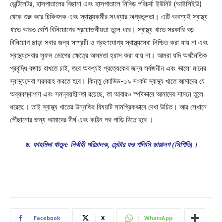
ভেন্টিলেটর, হাসপাতালের বিছানা এবং হাসপাতালে নিবিড় পরিচর্যা ইউনিট (আইসিইউ)
থেকে শুরু করে চিকিৎসক এবং স্বাস্থ্যকর্মীর সংখ্যার অপ্রতুলতা। এটি অবশ্যই স্বাস্থ্য
খাতে আরও বেশি বিনিয়োগের প্রয়োজনীয়তা তুলে ধরে। স্বাস্থ্য খাতে সরকারি বড়
বিনিয়োগ ছাড়া সবার জন্য সাশ্রয়ী ও গ্রহণযোগ্য স্বাস্থ্যসেবা নিশ্চিত করা যায় না এবং
স্বাস্থ্যসেবার সুফল ভোগের ক্ষেত্রে অসমতা হ্রাস করা যায় না। আমরা যদি অর্থনৈতিক
প্রবৃদ্ধি বজায় রাখতে চাই, তবে অবশ্যই প্রত্যেকের জন্য সর্বজনীন এবং ভালো মানের
স্বাস্থ্যসেবা সরবরাহ করতে হবে। কিন্তু কোভিড-১৯ সংকট স্বাস্থ্য খাতে আমাদের যে
অব্যবস্থাপনা এবং সমন্বয়হীনতা রয়েছে, তা আবারও স্পষ্টভাবে আমাদের সামনে তুলে
ধরেছে। তাই স্বাস্থ্য খাতের উন্নতির বিষয়টি সামগ্রিকভাবে দেখা উচিত। আর সেখানে
পৌঁছানোর জন্য আমাদের দীর্ঘ এবং কঠিন পথ পাড়ি দিতে হবে ।
ড. ফাহমিদা খাতুন: নির্বাহী পরিচালক, সেন্টার ফর পলিসি ডায়ালগ (সিপিডি)।
Facebook
X
WhatsApp