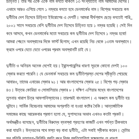
চিহ্নিত। তার পর একে একে নাম বলতে থাকলে ১৩ সংখ্যাতেই নাম আমাদের দেশের।
এভাবে আরও এগিয়ে গেলে ১ নম্বরে বলতে হবে ডেনমার্কের নাম। বিশ্বের সবচেয়ে কম
দুর্নীতির দেশ হিসেবে চিহ্নিত ইউরোপের এ দেশটি। আমরা দীর্ঘশ্বাস ছেড়ে বলতেই পারি_
২০০১ সালে সবচেয়ে বেশি দুর্নীতির দেশ হিসেবে চিহ্নিত হয়ে ১ নম্বর হয়েছি। সেই দিন
কবে আসবে, কখন ডেনমার্কের মতো সবচেয়ে কম দুর্নীতির দেশ হিসেবে ১ নম্বর হবো!
আমরা পেছনে অবস্থানের দিকে ফার্স্ট ছিলাম; এখন রয়েছি নিচ থেকে ১৩তম অবস্থানে।
ক্রমে ওপরে যেতে যেতে ওপরের প্রথম অবস্থানটি চাই যে।
দুর্নীতি ও অনিয়ম অনেক দেশেই হয়। ট্রান্সপারেন্সির ধারণা সূচকে কোনো দেশই ১০০
স্কোর করতে পারেনি। যে ডেনমার্ক সবচেয়ে কম দুর্নীতিগ্রস্ত দেশের স্বীকৃতি পেয়েছে
আবারও, তাদের এবারের স্কোর ৯১। আর বাংলাদেশের স্কোর ২৫। বিশ্বে গড় স্কোর
৪৩। উত্তর কোরিয়া ও সোমালিয়ার স্কোর ৮। দক্ষিণ এশিয়ার মধ্যে বাংলাদেশের
তুলনায় খারাপ চিত্র আফগানিস্তানের। তারপরই বাংলাদেশ। এ অঞ্চলে কম দুর্নীতি হয়
ভুটানে। সার্বিক বিবেচনায় আমাদের অগ্রগতি না হওয়া কষ্টের বৈকি। আন্তর্জাতিক
সমাজের কাছে আরেকবার প্রমাণ হলো যে, সুশাসনের অভাব এখনও কতটা প্রকট।
অর্থমন্ত্রীও বলেছেন, দুর্নীতির বিরুদ্ধে ব্যবস্থা গ্রহণের কাজটি এখন পর্যন্ত ঠিকভাবে
করা যায়নি। উন্নয়নের পথে মস্ত বড় বাধা দুর্নীতি_ এটা সবাই স্বীকার করেন। সেন্টার
ফর পলিসি ডায়ালগ-সিপিডি প্রতি বছর বিশ্ব প্রতিযোগিতা সক্ষমতার যে ধারণা