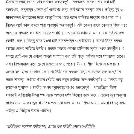
ঠিকভাবে হচ্ছে কি-না তার তদারকি গুরুত্বপূর্ণ। সময়মতো কাজও শেষ করা চাই।
অন্যথায়, অন্যান্য গুরুত্বপূর্ণ প্রকল্পের জন্য অর্থ বরাদ্দে সমস্যা হবে। দারিদ্র্য দূর ও
মানবসম্পদ উন্নয়নের মতো অগ্রাধিকার খাতে বরাদ্দ কাঙ্ক্ষিত মাত্রায় রাখা যাবে না।
নিজের অর্থে কাজ করতে পারা অবশ্যই গুরুত্বপূর্ণ। এটা কেবল বাহবা নেওয়ার বিষয় নয়;
আমাদের সক্ষমতারও প্রমাণ দিতে পারছি। দাতাদের খবরদারি ও অনাবশ্যক শর্ত থেকেও
রেহাই মেলে। কিন্তু কাজ হওয়া চাই মানসম্পন্ন ও যথাসময়ে। আমরা নিম্ন মধ্যম
আয়ের দেশের সারিতে উঠছি। মধ্যম আয়ের দেশের তালিকায় স্থান পেতে উদগ্রীব। এ
সময়ে ছোট-বড় যে কোনো প্রকল্প সম্পন্ন করা চাই নতুন মর্যাদার সঙ্গে সামঞ্জস্য রেখে।
এখন বিশ্বসমাজ নতুন চোখে দেখছে বাংলাদেশকে। উন্নয়নশীল বিশ্বে এক ধরনের
মডেল বলা হচ্ছে বাংলাদেশকে। প্রাতিষ্ঠানিক সক্ষমতা বাড়ানো সম্ভব হলে ও দুর্নীতি
দমনে সাফল্য দেখাতে পারলে সেটাই হবে নতুন মর্যাদার সঙ্গে সঙ্গতিপূর্ণ। এ ক্ষেত্রে বড়
চ্যালেঞ্জ সুশাসন। জাতীয় সংসদ প্রাণবন্ত রাখাও গুরুত্বপূর্ণ। গণতান্ত্রিক বিশ্বে
সরকারি ও বিরোধী উভয় পক্ষ একে অপরের দর্পণ হিসেবে কাজ করে। একের ভুল অন্যরা
ধরিয়ে দেয়, একের ভুল বা সঠিক পথে চলা দেখে অন্যরা শিক্ষা নেয়। আমরা কিন্তু এখন
পর্যন্ত এ সিঁড়িতে উঠতে পারিনি।
অতিরিক্ত গবেষণা পরিচালক, সেন্টার ফর পলিসি ডায়ালগ-সিপিডি