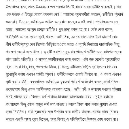
উপস্থাপন করে, তাতে উন্নয়নের পথে প্রধান তিনটি বাধার মধ্যে দুর্নীতি থাকছেই। গত
এক দশকে এ চিত্রে কোনো রদবদল নেই। আমাদের ব্যবসায়ীরা বলছেন, দুর্নীতিই প্রধান
সমস্যা। উন্নয়ন কর্মকাণ্ডে জড়িত অন্যরাও বলছেন একই কথা। গণমাধ্যমেও বলা
হচ্ছে_ সমাজের রল্প্রেব্দ রল্প্রেব্দ দুর্নীতি। ঘুষ ছাড়া কাজ হয় না। কেউ কেউ বলেন,
পরিস্থিতি অনেক স্থানে খুবই খারাপ। এটা ঠিক, ২০০১ সাল থেকে টানা চার-পাঁচবার
শীর্ষ দুর্নীতিগ্রস্ত দেশ হিসেবে চিহ্নিত হওয়ার সময় এ ব্যাধি নিরাময়ে ধারাবাহিক কিছু
পদক্ষেপ নেওয়া হতে থাকে। অ্যান্টি করাপশন ব্যুরোর পরিবর্তে দুর্নীতি দমন কমিশন-দুদক
গঠন তারই পরিণতি। এ সংস্থা স্বাধীনভাবে কাজ করবে_ এটা শুরু থেকেই প্রত্যাশিত
ছিল। তারা কিছু কিছু পদক্ষেপও নিচ্ছে। কিন্তু দুর্নীতিতে জড়িত ব্যক্তিদের বিচারের
মুখোমুখি করায় এখনও ঘাটতি প্রবল। দুর্নীতি করলে রেহাই মিলবে না_ এ ধারণা এখনও
সৃষ্টি করা যায়নি। ব্যবসায়িক কর্মকাণ্ডে যুক্তরা প্রায়শ অভিযোগ করেন, রাজনৈতিক
ছত্রছায়ায় কিছু লোক আর্থিকভাবে লাভবান হচ্ছে। ভূমি, নদী ও জলাশয় দখলের ঘটনায়
কমই শাস্তি হয়। বিদেশে অর্থ পাচারও নিয়মিত আলোচনার বিষয়। সুইস ব্যাংকে
বাংলাদেশে কিছু লোক প্রচুর অর্থ জমা রাখছে। কালো টাকা সাদা করার সুযোগ দেওয়া
হচ্ছে নিয়মিত। যারা স্বচ্ছতার সঙ্গে উপার্জন করে জাতীয় রাজস্ব বোর্ডের কাছে নিজের
আয়ের একটি অংশ তুলে দিচ্ছেন, তারা কিন্তু এ পরিস্থিতিতে উৎসাহ বোধ করেন না।