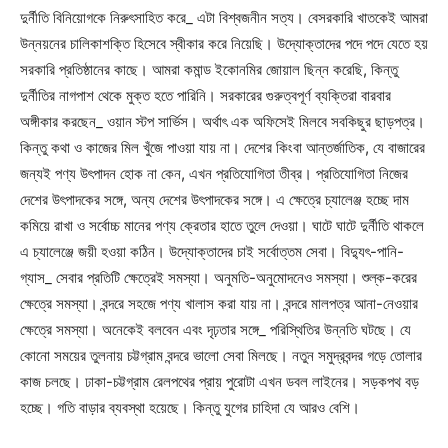
দুর্নীতি বিনিয়োগকে নিরুৎসাহিত করে_ এটা বিশ্বজনীন সত্য। বেসরকারি খাতকেই আমরা
উন্নয়নের চালিকাশক্তি হিসেবে স্বীকার করে নিয়েছি। উদ্যোক্তাদের পদে পদে যেতে হয়
সরকারি প্রতিষ্ঠানের কাছে। আমরা কমান্ড ইকোনমির জোয়াল ছিন্ন করেছি, কিন্তু
দুর্নীতির নাগপাশ থেকে মুক্ত হতে পারিনি। সরকারের গুরুত্বপূর্ণ ব্যক্তিরা বারবার
অঙ্গীকার করছেন_ ওয়ান স্টপ সার্ভিস। অর্থাৎ এক অফিসেই মিলবে সবকিছুর ছাড়পত্র।
কিন্তু কথা ও কাজের মিল খুঁজে পাওয়া যায় না। দেশের কিংবা আন্তর্জাতিক, যে বাজারের
জন্যই পণ্য উৎপাদন হোক না কেন, এখন প্রতিযোগিতা তীব্র। প্রতিযোগিতা নিজের
দেশের উৎপাদকের সঙ্গে, অন্য দেশের উৎপাদকের সঙ্গে। এ ক্ষেত্রে চ্যালেঞ্জ হচ্ছে দাম
কমিয়ে রাখা ও সর্বোচ্চ মানের পণ্য ক্রেতার হাতে তুলে দেওয়া। ঘাটে ঘাটে দুর্নীতি থাকলে
এ চ্যালেঞ্জে জয়ী হওয়া কঠিন। উদ্যোক্তাদের চাই সর্বোত্তম সেবা। বিদ্যুৎ-পানি-
গ্যাস_ সেবার প্রতিটি ক্ষেত্রেই সমস্যা। অনুমতি-অনুমোদনেও সমস্যা। শুল্ক-করের
ক্ষেত্রে সমস্যা। বন্দরে সহজে পণ্য খালাস করা যায় না। বন্দরে মালপত্র আনা-নেওয়ার
ক্ষেত্রে সমস্যা। অনেকেই বলবেন এবং দৃঢ়তার সঙ্গে_ পরিস্থিতির উন্নতি ঘটছে। যে
কোনো সময়ের তুলনায় চট্টগ্রাম বন্দরে ভালো সেবা মিলছে। নতুন সমুদ্রবন্দর গড়ে তোলার
কাজ চলছে। ঢাকা-চট্টগ্রাম রেলপথের প্রায় পুরোটা এখন ডবল লাইনের। সড়কপথ বড়
হচ্ছে। গতি বাড়ার ব্যবস্থা হয়েছে। কিন্তু যুগের চাহিদা যে আরও বেশি।