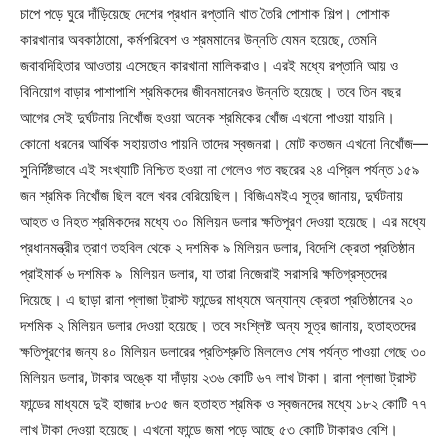
চাপে পড়ে ঘুরে দাঁড়িয়েছে দেশের প্রধান রপ্তানি খাত তৈরি পোশাক শিল্প। পোশাক
কারখানার অবকাঠামো, কর্মপরিবেশ ও শ্রমমানের উন্নতি যেমন হয়েছে, তেমনি
জবাবদিহিতার আওতায় এসেছেন কারখানা মালিকরাও। এরই মধ্যে রপ্তানি আয় ও
বিনিয়োগ বাড়ার পাশাপাশি শ্রমিকদের জীবনমানেরও উন্নতি হয়েছে। তবে তিন বছর
আগের সেই দুর্ঘটনায় নিখোঁজ হওয়া অনেক শ্রমিকের খোঁজ এখনো পাওয়া যায়নি।
কোনো ধরনের আর্থিক সহায়তাও পায়নি তাদের স্বজনরা। মোট কতজন এখনো নিখোঁজ—
সুনির্দিষ্টভাবে এই সংখ্যাটি নিশ্চিত হওয়া না গেলেও গত বছরের ২৪ এপ্রিল পর্যন্ত ১৫৯
জন শ্রমিক নিখোঁজ ছিল বলে খবর বেরিয়েছিল। বিজিএমইএ সূত্র জানায়, দুর্ঘটনায়
আহত ও নিহত শ্রমিকদের মধ্যে ৩০ মিলিয়ন ডলার ক্ষতিপূরণ দেওয়া হয়েছে। এর মধ্যে
প্রধানমন্ত্রীর ত্রাণ তহবিল থেকে ২ দশমিক ৯ মিলিয়ন ডলার, বিদেশি ক্রেতা প্রতিষ্ঠান
প্রাইমার্ক ৬ দশমিক ৯ মিলিয়ন ডলার, যা তারা নিজেরাই সরাসরি ক্ষতিগ্রস্তদের
দিয়েছে। এ ছাড়া রানা প্লাজা ট্রাস্ট ফান্ডের মাধ্যমে অন্যান্য ক্রেতা প্রতিষ্ঠানের ২০
দশমিক ২ মিলিয়ন ডলার দেওয়া হয়েছে। তবে সংশ্লিষ্ট অন্য সূত্র জানায়, হতাহতদের
ক্ষতিপূরণের জন্য ৪০ মিলিয়ন ডলারের প্রতিশ্রুতি মিললেও শেষ পর্যন্ত পাওয়া গেছে ৩০
মিলিয়ন ডলার, টাকার অঙ্কে যা দাঁড়ায় ২৩৬ কোটি ৬৭ লাখ টাকা। রানা প্লাজা ট্রাস্ট
ফান্ডের মাধ্যমে দুই হাজার ৮৩৫ জন হতাহত শ্রমিক ও স্বজনদের মধ্যে ১৮২ কোটি ৭৭
লাখ টাকা দেওয়া হয়েছে। এখনো ফান্ডে জমা পড়ে আছে ৫৩ কোটি টাকারও বেশি।