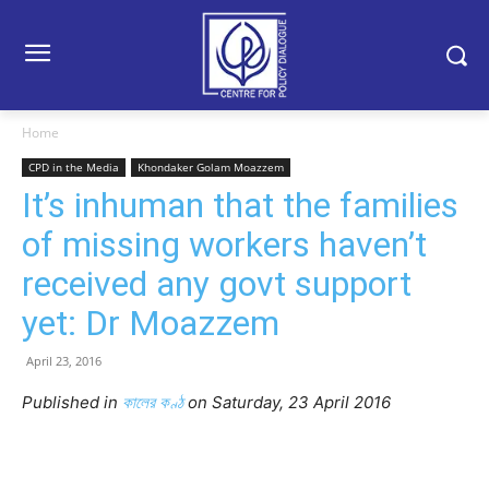
Home
CPD in the Media
Khondaker Golam Moazzem
It’s inhuman that the families
of missing workers haven’t
received any govt support
yet: Dr Moazzem
April 23, 2016
Published in
কালের কণ্ঠ
on Saturday, 23 April 2016