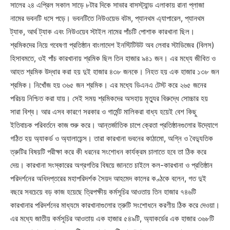
সালের ২৪ এপ্রিল সকাল সাড়ে ৮টার দিকে সাভার বাসস্ট্যান্ড এলাকায় রানা প্লাজা
নামের ভবনটি ধসে পড়ে। ভবনটিতে নিউওয়েভ বটম, প্যানথম এ্যাপারেল, প্যানথম
ট্যাক, আর্থ ট্যাক এবং নিউওয়েব স্টাইল নামের পাঁচটি পোশাক কারখানা ছিল।
শ্রমিকদের নিয়ে গবেষণা প্রতিষ্ঠান বাংলাদেশ ইনস্টিটিউট অব লেবার স্টাডিজের (বিলস)
হিসাবমতে, ওই পাঁচ কারখানায় শ্রমিক ছিল তিন হাজার ৯৪১ জন। এর মধ্যে জীবিত ও
আহত শ্রমিক উদ্ধার করা হয় দুই হাজার ৪৩৮ জনকে। নিহত হয় এক হাজার ১৩৮ জন
শ্রমিক। নিখোঁজ হয় ৩৬৫ জন শ্রমিক। এর মধ্যে ডিএনএ টেস্ট করে ২৬৫ জনের
পরিচয় নিশ্চিত করা যায়। সেই সময় শ্রমিকদের অসহায় মৃত্যুর বিরুদ্ধে সোচ্চার হয়
সারা বিশ্ব। আর এসব কারণে সরকার ও গার্মেন্ট মালিকরা বাধ্য হয়েই বেশ কিছু
ইতিবাচক পরিবর্তনে কাজ শুরু করে। আন্তর্জাতিক চাপে ক্রেতা প্রতিষ্ঠানগুলোর উদ্যোগে
গঠিত হয় অ্যাকর্ড ও অ্যালায়েন্স। তারা কারখানা ভবনের কাঠামো, অগ্নি ও বৈদ্যুতিক
ত্রুটির বিষয়টি পরীক্ষা করে কী ধরনের সংশোধন কার্যক্রম চালাতে হবে তা ঠিক করে
দেয়। কারখানা সংস্কারের অগ্রগতির বিষয়ে জানতে চাইলে কল-কারখানা ও প্রতিষ্ঠান
পরিদর্শনের অধিদপ্তরের মহাপরিদর্শক সৈয়দ আহমেদ কালের কণ্ঠকে বলেন, গত দুই
বছরে সবচেয়ে বড় কাজ হয়েছে ত্রিপক্ষীয় কর্মসূচির আওতায় তিন হাজার ৭৪৬টি
কারখানার পরিদর্শনের মাধ্যমে কারখানাগুলোর ত্রুটি সংশোধনে করণীয় ঠিক করে দেওয়া।
এর মধ্যে জাতীয় কর্মসূচির আওতায় এক হাজার ৫৪৯টি, অ্যাকর্ডের এক হাজার ৩৬৮টি