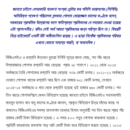
জানতে চাইলে বেসরকারি গবেষণা সংস্থা সেন্টার ফর পলিসি ডায়ালগের (সিপিডি)
অতিরিক্ত গবেষণা পরিচালক খন্দকার গোলাম মোয়াজ্জেম কালের কণ্ঠকে বলেন,
সরকারের প্রাথমিক উদ্যোগের ফলে ক্ষতিগ্রস্ত শ্রমিকদের যে সহায়তা দেওয়া হয়েছে
এটা প্রশংসনীয়। যদিও সেই অর্থ আহত শ্রমিকদের জন্য পর্যাপ্ত ছিল না। বিষয়টি
নিয়ে হাইকোর্টে একটি রিট অমীমাংসিত রয়েছে। এ ছাড়া নিখোঁজ শ্রমিকদের পরিবার
এখনো কোনো সাহায্য পায়নি, যা অমানবিক।
বিজিএমইএ ও রপ্তানি উন্নয়ন ব্যুরো ইপিবি সূত্রে জানা গেছে, গত পাঁচ বছরে
বিশ্ববাজারে পোশাক রপ্তানি আয় বেড়েছে প্রায় ২৮ শতাংশ। ২০১১ থেকে ২০১৫
অর্থবছরে তৈরি পোশাকের রপ্তানি আয় বেড়েছে ৭৩৯ কোটি ডলার। ২০১১-১২ অর্থবছরে
যেখানে পোশাক খাতের রপ্তানি আয় ছিল এক হাজার ৯২১ কোটি ডলার, সেখানে
২০১৪-১৫ অর্থবছরে এ খাত থেকে রপ্তানি হয়েছে দুই হাজার ৬৬০ কোটি ডলার। গত
তিন বছরে পোশাকশিল্পে কেমন বিনিয়োগ হয়েছে জানতে চাইলে বিজিএমইএ সহসভাপতি
মাহমুদ হাসান খান বাবু কালের কণ্ঠকে জানান, প্রকৃত বিনিয়োগ চিত্র তাঁদের কাছে না
থাকলেও বিজিএমইএর সদস্য হালনাগাদ তথ্যের হিসাব অনুযায়ী গত তিন বছরে প্রায় পাঁচ
হাজার কোটি টাকা বিনিয়োগ হয়েছে। এ সময় ৫০০ নতুন পোশাক কারখানা হয়েছে।
প্রতিটি কারখানায় কমপক্ষে গড়ে আট কোটি টাকা করে বিনিয়োগ করতে হয়েছে। ২০১৩