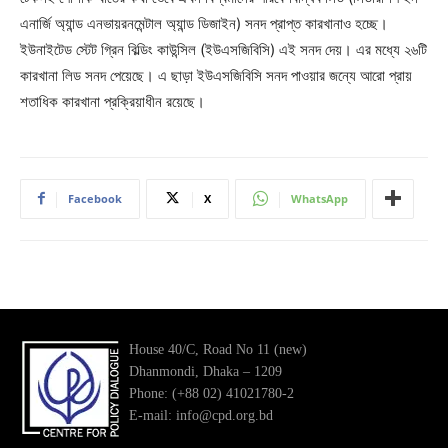
এনার্জি অ্যান্ড এনভায়রনমেন্টাল অ্যান্ড ডিজাইন) সনদ প্রাপ্ত কারখানাও হচ্ছে।
ইউনাইটেড স্টেট গ্রিন বিল্ডিং কাউন্সিল (ইউএসজিবিসি) এই সনদ দেয়। এর মধ্যে ২৬টি
কারখানা লিড সনদ পেয়েছে। এ ছাড়া ইউএসজিবিসি সনদ পাওয়ার জন্যে আরো প্রায়
শতাধিক কারখানা প্রক্রিয়াধীন রয়েছে।
Facebook
X
WhatsApp
House 40/C, Road No 11 (new)
Dhanmondi, Dhaka – 1209
Phone: (+88 02) 41021780-2
E-mail: info@cpd.org.bd