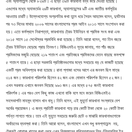
এবং অ্যালায়েন্স থেকে ৮২৯টি। এ ছাড়া ৩৯টি কারখানা বন্ধ করে দেওয়া হয়েছে।
এগুলোর মধ্যে অ্যাকর্ডের ২৬টি কারখানা, অ্যালায়েন্সের ৯টি এবং জাতীয় কর্মসূচির
আওতায় চারটি। উল্লেখযোগ্য অগ্রগতির কথা তুলে ধরে সৈয়দ আহমেদ বলেন, দুর্ঘটনার
পর ৭৩ দিনের মাথায় ২০০৬ সালের বাংলাদেশের শ্রম আইন ২০১৩ সালে সংশোধন করা
হয়। এতে কর্মস্থলে নিরাপত্তা, কারখানায় ট্রেড ইউনিয়ন বা শ্রমিক সংঘ করা এবং
২০১৫ সালে ১৫ সেপ্টেম্বর শ্রমবিধি করা হয়েছে। তিনি আরো বলেন, গত তিন বছরে
ট্রেড ইউনিয়ন বেড়েছে প্রায় তিনগুণ। বিজিএমইএ সূত্র জানায়, গত পাঁচ বছরে
শ্রমিকদের মজুরি বেড়েছে ২১৯ শতাংশ এবং প্রতিবছর শ্রমিকদের বেতন বাড়ছে কমপক্ষে
৫ শতাংশ হারে। এ ছাড়া সরকারি প্রতিষ্ঠানগুলোর মধ্যে সবচেয়ে বড় যে কাজটি হয়েছে
একটি শ্রম অধিদপ্তর করা হয়েছে। রানা প্লাজা ধসের আগে এর জনবল ছিল মাত্র
৩১৪ জন। কারখানা পরিদর্শক ছিলেন ৪২ জন এবং দোকান পরিদর্শক ছিলেন ৫২ জন।
এখন সরকার এখানে জনবল দিয়েছে ৯৯৩ জন। এর মধ্যে ৫৭৫ জনই কারখানা
পরিদর্শক। এর পরও বেশ কিছু কাজ এখনো বাকি বলে মনে করেন বিজিএমইএ
সহসভাপতি মাহমুদ হাসান খান বাবু। তিনি বলেন, এই মুহূর্তে কারখানা সংস্কারে বেশ
অর্থের প্রয়োজন। এ জন্য প্রতিটি কারখানা গড়ে চার কোটি টাকা থেকে ২০ কোটি টাকা
পর্যন্ত লাগতে পারে। তবে এই মুহূতে সবচেয়ে জরুরি ছোট ও মাঝারি কারখানাগুলোকে
অর্থায়নের ব্যবস্থা করা। তিনি আরো বলেন, বাংলাদেশে এখন শুধু কমপ্লায়েন্স নয়,
টেকসই পোশাক খাতের কথা ভেবে এখন বিশ্বমানের পরিবেশবান্ধব লিড (লিডারশিপ ইন