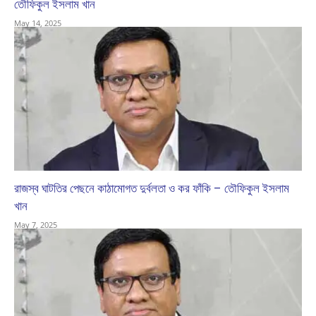
তৌফিকুল ইসলাম খান
May 14, 2025
রাজস্ব ঘাটতির পেছনে কাঠামোগত দুর্বলতা ও কর ফাঁকি – তৌফিকুল ইসলাম
খান
May 7, 2025