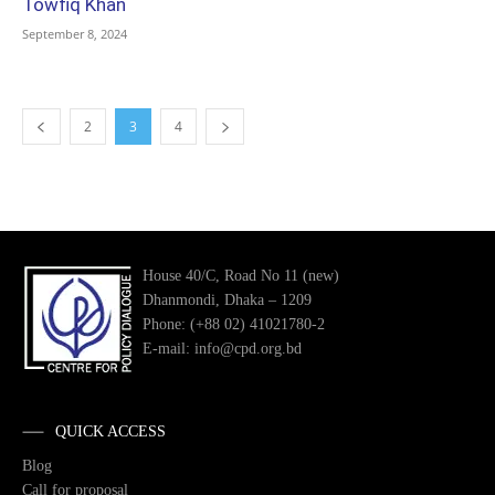
Towfiq Khan
September 8, 2024
2
3
4
House 40/C, Road No 11 (new)
Dhanmondi, Dhaka – 1209
Phone: (+88 02) 41021780-2
E-mail: info@cpd.org.bd
QUICK ACCESS
Blog
Call for proposal