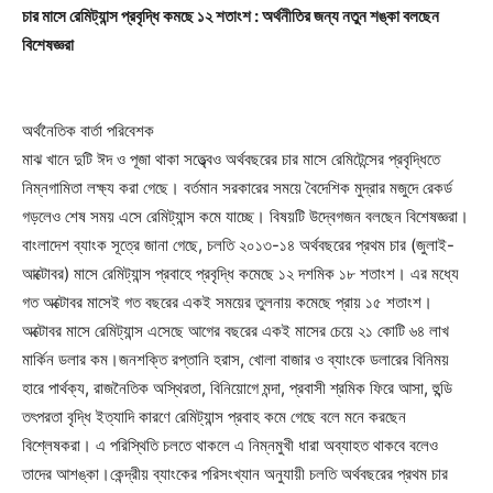
চার মাসে রেমিট্যান্স প্রবৃদ্ধি কমছে ১২ শতাংশ : অর্থনীতির জন্য নতুন শঙ্কা বলছেন
বিশেষজ্ঞরা
অর্থনৈতিক বার্তা পরিবেশক
মাঝ খানে দুটি ঈদ ও পূজা থাকা সত্ত্ব্বেও অর্থবছরের চার মাসে রেমিটেন্সের প্রবৃদ্ধিতে
নিম্নগামিতা লক্ষ্য করা গেছে। বর্তমান সরকারের সময়ে বৈদেশিক মুদ্রার মজুদে রেকর্ড
গড়লেও শেষ সময় এসে রেমিট্যান্স কমে যাচ্ছে। বিষয়টি উদ্বেগজন বলছেন বিশেষজ্ঞরা।
বাংলাদেশ ব্যাংক সূত্রে জানা গেছে, চলতি ২০১৩-১৪ অর্থবছরের প্রথম চার (জুলাই-
আক্টোবর) মাসে রেমিট্যান্স প্রবাহে প্রবৃদ্ধি কমেছে ১২ দশমিক ১৮ শতাংশ। এর মধ্যে
গত অক্টোবর মাসেই গত বছরের একই সময়ের তুলনায় কমেছে প্রায় ১৫ শতাংশ।
অক্টোবর মাসে রেমিট্যান্স এসেছে আগের বছরের একই মাসের চেয়ে ২১ কোটি ৬৪ লাখ
মার্কিন ডলার কম।জনশক্তি রপ্তানি হরাস, খোলা বাজার ও ব্যাংকে ডলারের বিনিময়
হারে পার্থক্য, রাজনৈতিক অস্থিরতা, বিনিয়োগে মন্দা, প্রবাসী শ্রমিক ফিরে আসা, হুন্ডি
তৎপরতা বৃদ্ধি ইত্যাদি কারণে রেমিট্যান্স প্রবাহ কমে গেছে বলে মনে করছেন
বিশ্লেষকরা। এ পরিস্থিতি চলতে থাকলে এ নিম্নমুখী ধারা অব্যাহত থাকবে বলেও
তাদের আশঙ্কা।কেন্দ্রীয় ব্যাংকের পরিসংখ্যান অনুযায়ী চলতি অর্থবছরের প্রথম চার