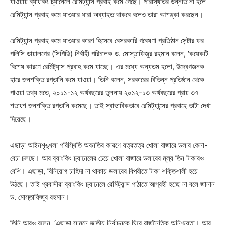
যাওয়ায় ব্যাংকিং চ্যানেলে রেমিট্যান্স প্রবাহ কমে গেছে। পরিস্থিতির উন্নতি না হলে
রেমিট্যান্স প্রবাহ কমে যাওয়ার ধারা অব্যাহত থাকবে বলেও তারা আশঙ্কা করছেন।
রেমিট্যান্স প্রবাহ কমে যাওয়ার কারণ হিসেবে বেসরকারি গবেষণা প্রতিষ্ঠান সেন্টার ফর
পলিসি ডায়ালগের (সিপিডি) নির্বাহী পরিচালক ড. মোস্তাফিজুর রহমান বলেন, ‘কয়েকটি
বিশেষ কারণে রেমিট্যান্স প্রবাহ কমে যাচ্ছে। এর মধ্যে অন্যতম হলো, উদ্বেগজনক
হারে জনশক্তি রপ্তানি কমে যাওয়া। তিনি বলেন, সরকারের বিভিন্ন প্রতিষ্ঠান থেকে
পাওয়া তথ্য মতে, ২০১১-১২ অর্থবছরের তুলনায় ২০১২-১৩ অর্থবছরের প্রায় ৩৭
শতাংশ জনশক্তি রপ্তানি কমেছে। তাই স্বাভাবিকভাবে রেমিট্যান্সের প্রবাহে ভাটা দেখা
দিয়েছে।
এছাড়া আইনশৃঙ্খলা পরিস্থিতি অবনতির কারণে যত্রতত্র খোলা বাজারে ডলার কেনা-
বেচা চলছে। আর ব্যাংকিং চ্যানেলের চেয়ে খোলা বাজারে ডলারের মূল্য তিন টাকারও
বেশি। এছাড়া, বিনিয়োগ চাহিদা না থাকায় ডলারের বিপরীতে টাকা শক্তিশালী হয়ে
উঠছে। তাই প্রবাসীরা ব্যাংকিং চ্যানেলে রেমিট্যান্স পাঠাতে আগ্রহী হচ্ছে না বলে জানান
ড. মোস্তাফিজুর রহমান।
তিনি আরও বলেন, ‘এছাড়া সামনে জাতীয় নির্বাচনকে ঘিরে রাজনৈতিক অনিশ্চয়তা। আর