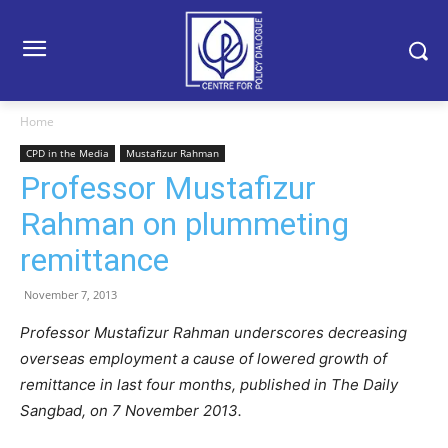
Home
CPD in the Media
Mustafizur Rahman
Professor Mustafizur
Rahman on plummeting
remittance
November 7, 2013
Professor Mustafizur Rahman underscores
decreasing
overseas employment a cause of
lowered growth of
remittance in last four months, published in The Daily
Sangbad, on 7 November 2013.