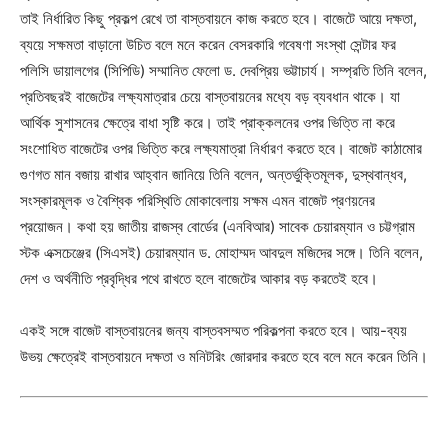
তাই নির্ধারিত কিছু প্রকল্প রেখে তা বাস্তবায়নে কাজ করতে হবে। বাজেটে আয়ে দক্ষতা,
ব্যয়ে সক্ষমতা বাড়ানো উচিত বলে মনে করেন বেসরকারি গবেষণা সংস্থা সেন্টার ফর
পলিসি ডায়ালগের (সিপিডি) সম্মানিত ফেলো ড. দেবপ্রিয় ভট্টাচার্য। সম্প্রতি তিনি বলেন,
প্রতিবছরই বাজেটের লক্ষ্যমাত্রার চেয়ে বাস্তবায়নের মধ্যে বড় ব্যবধান থাকে। যা
আর্থিক সুশাসনের ক্ষেত্রে বাধা সৃষ্টি করে। তাই প্রাক্কলনের ওপর ভিত্তি না করে
সংশোধিত বাজেটের ওপর ভিত্তি করে লক্ষ্যমাত্রা নির্ধারণ করতে হবে। বাজেট কাঠামোর
গুণগত মান বজায় রাখার আহ্বান জানিয়ে তিনি বলেন, অন্তর্ভুক্তিমূলক, দুস্থবান্ধব,
সংস্কারমূলক ও বৈশ্বিক পরিস্থিতি মোকাবেলায় সক্ষম এমন বাজেট প্রণয়নের
প্রয়োজন। কথা হয় জাতীয় রাজস্ব বোর্ডের (এনবিআর) সাবেক চেয়ারম্যান ও চট্টগ্রাম
স্টক এক্সচেঞ্জের (সিএসই) চেয়ারম্যান ড. মোহাম্মদ আবদুল মজিদের সঙ্গে। তিনি বলেন,
দেশ ও অর্থনীতি প্রবৃদ্ধির পথে রাখতে হলে বাজেটের আকার বড় করতেই হবে।
একই সঙ্গে বাজেট বাস্তবায়নের জন্য বাস্তবসম্মত পরিকল্পনা করতে হবে। আয়-ব্যয়
উভয় ক্ষেত্রেই বাস্তবায়নে দক্ষতা ও মনিটরিং জোরদার করতে হবে বলে মনে করেন তিনি।