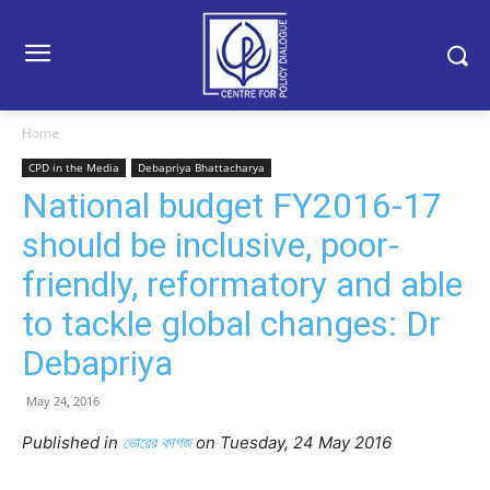
Home
CPD in the Media
Debapriya Bhattacharya
National budget FY2016-17
should be inclusive, poor-
friendly, reformatory and able
to tackle global changes: Dr
Debapriya
May 24, 2016
Published in
ভোরের কাগজ
on Tuesday, 24 May 2016