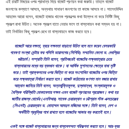
এই চারটি বিষয়ের ওপর প্রাধান্য দিয়ে বাজেট প্রণয়ন করা জরুরি। তাহলে বাজেট
জনগণের কল্যাণে আসবে, অন্যথায় সাধারণ জনগণের তা কাজে আসবে না। সালেহউদ্দিন
আহমেদ আরো বলেন, বাজেটে হাজার খানেক প্রকল্পের কথা উল্লেখ না করে নির্দিষ্ট কিছু
প্রকল্প রাখা উচিত। অনেক প্রকল্প হাতে নেয়ার ফলে তা বাস্তবায়ন করা সম্ভব হয় না।
তাই নির্ধারিত কিছু প্রকল্প রেখে তা বাস্তবায়নে কাজ করতে হবে।
বাজেটে আয়ে দক্ষতা, ব্যয়ে সক্ষমতা বাড়ানো উচিত বলে মনে করেন বেসরকারি
গবেষণা সংস্থা সেন্টার ফর পলিসি ডায়ালগের (সিপিডি) সম্মানিত ফেলো ড. দেবপ্রিয়
ভট্টাচার্য। সম্প্রতি তিনি বলেন, প্রতিবছরই বাজেটের লক্ষ্যমাত্রার চেয়ে
বাস্তবায়নের মধ্যে বড় ব্যবধান থাকে। যা আর্থিক সুশাসনের ক্ষেত্রে বাধা সৃষ্টি
করে। তাই প্রাক্কলনের ওপর ভিত্তি না করে সংশোধিত বাজেটের ওপর ভিত্তি
করে লক্ষ্যমাত্রা নির্ধারণ করতে হবে। বাজেট কাঠামোর গুণগত মান বজায় রাখার
আহ্বান জানিয়ে তিনি বলেন, অন্তর্ভুক্তিমূলক, দুস্থবান্ধব, সংস্কারমূলক ও
বৈশ্বিক পরিস্থিতি মোকাবেলায় সক্ষম এমন বাজেট প্রণয়নের প্রয়োজন। কথা হয়
জাতীয় রাজস্ব বোর্ডের (এনবিআর) সাবেক চেয়ারম্যান ও চট্টগ্রাম স্টক এক্সচেঞ্জের
(সিএসই) চেয়ারম্যান ড. মোহাম্মদ আবদুল মজিদের সঙ্গে। তিনি বলেন, দেশ ও
অর্থনীতি প্রবৃদ্ধির পথে রাখতে হলে বাজেটের আকার বড় করতেই হবে।
একই সঙ্গে বাজেট বাস্তবায়নের জন্য বাস্তবসম্মত পরিকল্পনা করতে হবে। আয়-ব্যয়