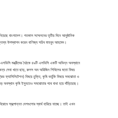
ানিয়েছে বাংলাদেশ। গতকাল সম্মেলনের তৃতীয় দিনে আনুষ্ঠানিক
বক্তব্য উপস্থাপন করেন বাণিজ্য সচিব মাহবুব আহমেদ।
ার এলডিসি মন্ত্রীদের বৈঠকে ৪৯টি এলডিসি একটি অভিন্ন অবস্থানে
 জন্য সেবা খাতে ছাড়, রুলস অব অরিজিন শিথিলের মতো বিষয়
ড ফ্যাসিলিটেশন) বিষয়ে চুক্তি, কৃষি ভর্তুকি বিষয়ে সমঝোতা ও
নড় অবস্থান কৃষি ইস্যুতেও সমঝোতার পথে বাধা হয়ে দাঁড়িয়েছে।
োধে স্বল্পোন্নত দেশগুলোর স্বার্থ হারিয়ে যাচ্ছে। তাই এখন