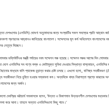
স্বল্পোন্নত দেশগুলোর (এলডিসি) ঘোষণা অনুমোদনের জন্য সংস্থাটির সকল সদস্যের প্রতি আহ্বান জ
 পথনকশা প্রণয়নের আহ্বানও জানিয়েছে বাংলাদেশ। সম্মেলনের মূল কর্ম অধিবেশনে বাংলাদেশের 
ের নেতৃত্ব দিচ্ছেন।
 সোমবার ডবি্লউটিওর মন্ত্রী পর্যায়ের নবম সম্মেলন শুরু হয়েছে। সম্মেলন শুরুর আগের দিন সোমব
েশে এলডিসির সব পণ্যে শুল্ক ও কোটামুক্ত সুবিধা দেওয়ার সিদ্ধান্ত বাস্তবায়ন, এলডিসির
ানোর মাধ্যমে বালি প্যাকেজ চূড়ান্ত করার চেষ্টা চলছে। এগুলো হলো_ বাণিজ্য সহজীকরণ (ট্রে
্য সহজীকরণ নিয়ে চুক্তি হওয়ার সম্ভাবনা কম। অন্যদিকে খাদ্য নিরাপত্তা প্রশ্নে ভারতের অ
ংলাদেশের জন্য অর্জন।
েলো দেবপ্রিয় ভট্টাচার্য সমকালকে বলেন, ‘উন্নত ও বিকাশমান উন্নয়নশীল দেশগুলোর মধ্যকার বির
 আলদা করে আনা। তাহলে অন্তত এলডিসিগুলো কিছু পাবে।’