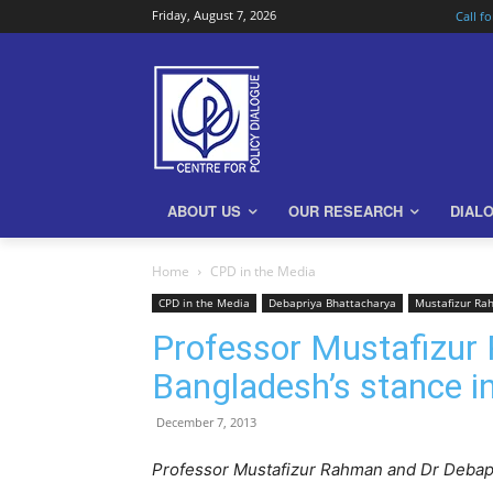
Friday, August 7, 2026
Call f
ABOUT US
OUR RESEARCH
DIAL
Home
CPD in the Media
CPD in the Media
Debapriya Bhattacharya
Mustafizur R
Professor Mustafizur
Bangladesh’s stance
December 7, 2013
Professor Mustafizur Rahman and Dr Debapr