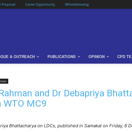
or Proposal
Career Opportunity
Whistleblowing
OGUE & OUTREACH
PUBLICATIONS
OPINION
CPD T
ahman
 Rahman and Dr Debapriya Bhatt
 in WTO MC9
iya Bhattacharya on LDCs, published in Samakal on Friday, 6 