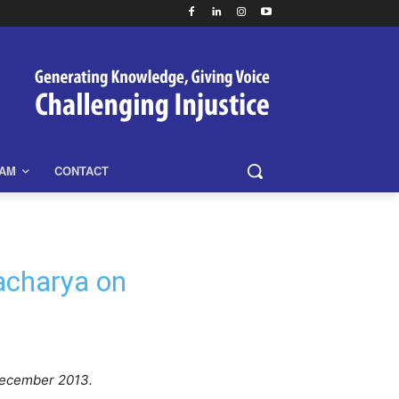
EAM
CONTACT
acharya on
December 2013.