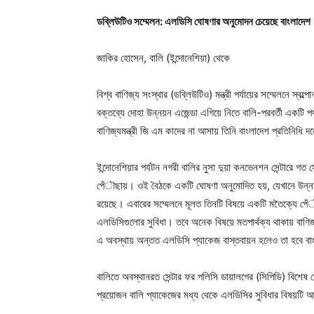
ডবি্লউটিও সম্মেলন: এলডিসি ঘোষণার অনুমোদন চেয়েছে বাংলাদেশ
জাকির হোসেন, বালি (ইন্দোনেশিয়া) থেকে
বিশ্ব বাণিজ্য সংস্থার (ডবি্লউটিও) মন্ত্রী পর্যায়ের সম্মেলনে 
বক্তব্যে দোহা উন্নয়ন এজেন্ডা এগিয়ে নিতে বালি-পরবর্তী একটি
বাণিজ্যমন্ত্রী জি এম কাদের না আসায় তিনি বাংলাদেশ প্রতিনিধি দল
ইন্দোনেশিয়ার পর্যটন নগরী বালির নুসা দুয়া কনভেনশন সেন্টারে গত
পেঁৗছায়। ওই বৈঠকে একটি ঘোষণা অনুমোদিত হয়, যেখানে উন্নত দ
রয়েছে। এবারের সম্মেলনে মূলত তিনটি বিষয়ে একটি মতৈক্যে পেঁৗছ
এলডিসিগুলোর সুবিধা। তবে অনেক বিষয়ে মতপার্থক্য থাকায় বাণিজ
এ অবস্থায় অন্তত এলডিসি প্যাকেজ বাস্তবায়ন হলেও তা হবে বা
বালিতে অবস্থানরত সেন্টার ফর পলিসি ডায়ালগের (সিপিডি) বিশেষ ফ
প্রয়োজন বালি প্যাকেজের মধ্য থেকে এলডিসির সুবিধার বিষয়টি