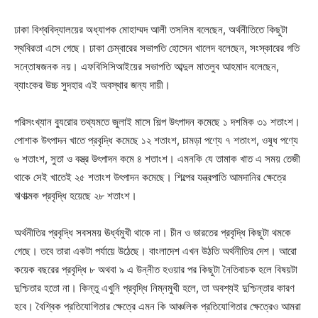
ঢাকা বিশ্ববিদ্যালয়ের অধ্যাপক মোহাম্মদ আলী তসলিম বলেছেন, অর্থনীতিতে কিছুটা
স্থবিরতা এসে গেছে। ঢাকা চেম্বারের সভাপতি হোসেন খালেদ বলেছেন, সংস্কারের গতি
সন্তোষজনক নয়। এফবিসিসিআইয়ের সভাপতি আব্দুল মাতলুব আহমাদ বলেছেন,
ব্যাংকের উচ্চ সুদহার এই অবস্থার জন্য দায়ী।
পরিসংখ্যান ব্যুরোর তথ্যমতে জুলাই মাসে শিল্প উৎপাদন কমেছে ১ দশমিক ৩১ শতাংশ।
পোশাক উৎপাদন খাতে প্রবৃদ্ধি কমেছে ১২ শতাংশ, চামড়া পণ্যে ৭ শতাংশ, ওষুধ পণ্যে
৬ শতাংশ, সুতা ও বস্ত্র উৎপাদন কমে ৪ শতাংশ। এমনকি যে তামাক খাত এ সময় তেজী
থাকে সেই খাতেই ২৫ শতাংশ উৎপাদন কমেছে। শিল্পের যন্ত্রপাতি আমদানির ক্ষেত্রে
ঋণাত্মক প্রবৃদ্ধি হয়েছে ২৮ শতাংশ।
অর্থনীতির প্রবৃদ্ধি সবসময় ঊর্ধ্বমুখী থাকে না। চীন ও ভারতের প্রবৃদ্ধি কিছুটা থমকে
গেছে। তবে তারা একটা পর্যায়ে উঠেছে। বাংলাদেশ এখন উঠতি অর্থনীতির দেশ। আরো
কয়েক বছরের প্রবৃদ্ধি ৮ অথবা ৯ এ উন্নীত হওয়ার পর কিছুটা নৈতিবাচক হলে বিষয়টা
দুশ্চিতার হতো না। কিন্তু এখুনি প্রবৃদ্ধি নিম্নমুখী হলে, তা অবশ্যই দুশ্চিন্তার কারণ
হবে। বৈশ্বিক প্রতিযোগিতার ক্ষেত্রে এমন কি আঞ্চলিক প্রতিযোগিতার ক্ষেত্রেও আমরা