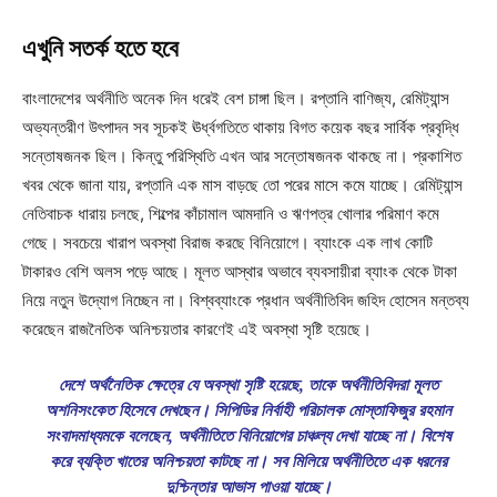
এখুনি সতর্ক হতে হবে
বাংলাদেশের অর্থনীতি অনেক দিন ধরেই বেশ চাঙ্গা ছিল। রপ্তানি বাণিজ্য, রেমিট্যান্স
অভ্যন্তরীণ উৎপাদন সব সূচকই ঊর্ধ্বগতিতে থাকায় বিগত কয়েক বছর সার্বিক প্রবৃদ্ধি
সন্তোষজনক ছিল। কিন্তু পরিস্থিতি এখন আর সন্তোষজনক থাকছে না। প্রকাশিত
খবর থেকে জানা যায়, রপ্তানি এক মাস বাড়ছে তো পরের মাসে কমে যাচ্ছে। রেমিট্যান্স
নেতিবাচক ধারায় চলছে, শিল্পের কাঁচামাল আমদানি ও ঋণপত্র খোলার পরিমাণ কমে
গেছে। সবচেয়ে খারাপ অবস্থা বিরাজ করছে বিনিয়োগে। ব্যাংকে এক লাখ কোটি
টাকারও বেশি অলস পড়ে আছে। মূলত আস্থার অভাবে ব্যবসায়ীরা ব্যাংক থেকে টাকা
নিয়ে নতুন উদ্যোগ নিচ্ছেন না। বিশ্বব্যাংকে প্রধান অর্থনীতিবিদ জহিদ হোসেন মন্তব্য
করেছেন রাজনৈতিক অনিশ্চয়তার কারণেই এই অবস্থা সৃষ্টি হয়েছে।
দেশে অর্থনৈতিক ক্ষেত্রে যে অবস্থা সৃষ্টি হয়েছে, তাকে অর্থনীতিবিদরা মূলত
অশনিসংকেত হিসেবে দেখছেন। সিপিডির নির্বাহী পরিচালক মোস্তাফিজুর রহমান
সংবাদমাধ্যমকে বলেছেন, অর্থনীতিতে বিনিয়োগের চাঞ্চল্য দেখা যাচ্ছে না। বিশেষ
করে ব্যক্তি খাতের অনিশ্চয়তা কাটছে না। সব মিলিয়ে অর্থনীতিতে এক ধরনের
দুশ্চিন্তার আভাস পাওয়া যাচ্ছে।