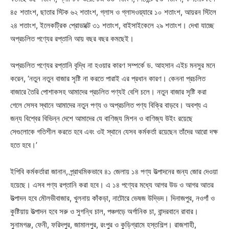
৪৫ শতাংশ, ছাতার স্টিক ৬২ শতাংশ, গ্লাস ও গ্লাসওয়্যারে ১০ শতাংশ, আয়রন স্টিলে
২৪ শতাংশ, ইলেকট্রিক প্রোডাক্টে ৩১ শতাংশ, বাইসাইকেলে ২৯ শতাংশ। দেখা যাচ্ছে
অপ্রচলিত পণ্যের রপ্তানি আয় বছর বছর কমছেই।
অপ্রচলিত পণ্যের রপ্তানি বৃদ্ধি না হওয়ার কারণ সম্পর্কে ড. আহসান এইচ মনসুর মনে
করেন, ‘নতুন নতুন বাজার সৃষ্টি না করতে পারাই এর প্রধান কারণ। কেননা প্রচলিত
বাজারে তৈরি পোশাকসহ আমাদের প্রচলিত পণ্যই বেশি চলে। নতুন বাজার সৃষ্টি করা
গেলে সেসব স্থানে আমাদের নতুন পণ্য ও অপ্রচলিত পণ্য বিক্রি বাড়বে। অবশ্য এ
জন্য বিশ্বের বিভিন্ন দেশে আমাদের যে বাণিজ্য মিশন ও বাণিজ্য উইং রয়েছে
সেগুলোকে গতিশীল করতে হবে এবং ওই স্থানে যেসব কর্মকর্তা রয়েছেন তাঁদের আরো দক্ষ
হতে হবে।’
ইপিবি কর্মকর্তারা জানান, প্র্রাথমিকভাবে ৪১ জেলায় ১৪ পণ্য উত্পাদনের জন্য জোর দেওয়া
হয়েছে। এসব পণ্য রপ্তানি করা হবে। এ ১৪ পণ্যের মধ্যে আগর উড ও আগর আতর
উত্পাদন হবে মৌলভীবাজার, খুলনায় কাঁকড়া, নাটোরে ভেষজ উদ্ভিদ। দিনাজপুর, নওগাঁ ও
কুষ্টিয়ায় উত্পাদন হবে সরু ও সুগন্ধি চাল, পঞ্চগড়ে অর্গানিক চা, বান্দরবানে রাবার।
সুনামগঞ্জ, ফেনী, ফরিদপুর, জামালপুর, রংপুর ও কুড়িগ্রামে হস্তশিল্প। রাজশাহী,