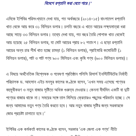
বিদেশে রপ্তানি করা যেতে পারে।’
এদিকে ইপিবির পরিসংখ্যানে দেখা যায়, গত অর্থবছরে (২০১৪-১৫) বাংলাদেশ রপ্তানি
খাত থেকে আয় করে ৩১ বিলিয়ন ডলার। চলতি বছরে এ খাতে আয়ের লক্ষ্যমাত্রা ধরা
আছে সাড়ে ৩৩ বিলিয়ন ডলার। তথ্যে দেখা যায়, গত বছর তৈরি পোশাক খাত থেকেই
আয় হয়েছে ২৫ বিলিয়ন ডলার, যা মোট আয়ের প্রায় ৮২ শতাংশ। এ ছাড়া রপ্তানি
আয়ের অন্য চার শীর্ষ খাত হচ্ছে চামড়া (১ বিলিয়ন ডলার), প্রাইমারি কমোডিটি (১
বিলিয়ন ডলার), পাট ও পাট পণ্য ৯০০ মিলিয়ন এবং কৃষি পণ্য (৬০০ মিলিয়ন ডলার)।
এ বিষয়ে অর্থনৈতিক বিশ্লেষক ও গবেষণা প্রতিষ্ঠান পলিসি রিসার্স ইনস্টিটিউটের নির্বাহী
পরিচালক ড. আহসান এইচ মনসুর কালের কণ্ঠকে বলেন, ‘এখন সময় এসেছে পণ্যের
বহুমুখীকরণ ও নতুন বাজার সৃষ্টিতে অধিক গুরুত্ব দেওয়ার। কেননা দীর্ঘদিন একটি বা দুটি
পণ্যের বাজার থাকে না। সময়ের সঙ্গে তাল মিলিয়ে ক্রেতারও পছন্দের পরিবর্তন হচ্ছে। সে
জন্য আমাদের নতুন পণ্য তৈরি করতে হবে। আর নতুন বাজার সৃষ্টির জন্য সরকারকে
জোর প্রচেষ্টা চালাতে হবে।’
ইপিবির এক কর্মকর্তা কালের কণ্ঠকে বলেন, সরকার ‘এক জেলা এক পণ্য’ নীতি