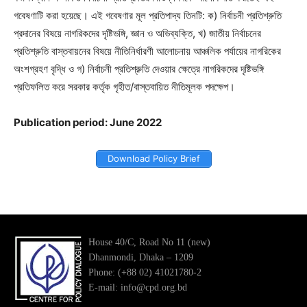
গবেষণাটি করা হয়েছে। এই গবেষণার মূল প্রতিপাদ্য তিনটি: ক) নির্বাচনী প্রতিশ্রুতি
প্রদানের বিষয়ে নাগরিকদের দৃষ্টিভঙ্গি, জ্ঞান ও অভিব্যক্তি, খ) জাতীয় নির্বাচনের
প্রতিশ্রুতি বাস্তবায়নের বিষয়ে নীতিনির্ধারণী আলোচনায় আঞ্চলিক পর্যায়ের নাগরিকের
অংশগ্রহণ বৃদ্ধি ও গ) নির্বাচনী প্রতিশ্রুতি দেওয়ার ক্ষেত্রে নাগরিকদের দৃষ্টিভঙ্গি
প্রতিফলিত করে সরকার কর্তৃক গৃহীত/বাস্তবায়িত নীতিমূলক পদক্ষেপ।
Publication period: June 2022
Download Policy Brief
House 40/C, Road No 11 (new)
Dhanmondi, Dhaka – 1209
Phone: (+88 02) 41021780-2
E-mail: info@cpd.org.bd