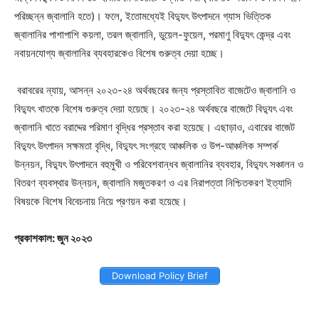
পরিচ্ছন্ন জ্বালানি হতে)। ফলে
,
ইতোমধ্যেই বিদ্যুৎ উৎপাদনে গ্যাস ভিত্তিক
জ্বালানির পাশাপাশি কয়লা
,
তরল জ্বালানি
,
ডুয়েল-ফুয়েল
,
পরমাণু বিদ্যুৎ কেন্দ্র এবং
নবায়নযোগ্য জ্বালানির ব্যবহারকেও বিশেষ গুরুত্ব দেয়া হচ্ছে।
বরাবরের ন্যায়
,
আসন্ন ২০২৩-২৪ অর্থবছরের জন্য প্রস্তাবিত বাজেটেও জ্বালানি ও
বিদ্যুৎ খাতকে বিশেষ গুরুত্ব দেয়া হয়েছে। ২০২৩-২৪ অর্থবছরে বাজেটে বিদ্যুৎ এবং
জ্বালানি খাতে বরাদ্দের পরিমাণ বৃদ্ধির প্রস্তাব করা হয়েছে। এছাড়াও
,
এবারের বাজেট
বিদ্যুৎ উৎপাদন সক্ষমতা বৃদ্ধি
,
বিদ্যুৎ সংগ্রহে আঞ্চলিক ও উপ-আঞ্চলিক সম্পর্ক
উন্নয়ন
,
বিদ্যুৎ উৎপাদনে বহুমুখী ও পরিবেশবান্ধব জ্বালানির ব্যবহার
,
বিদ্যুৎ সঞ্চালন ও
বিতরণ ব্যবস্থার উন্নয়ন
,
জ্বালানি মজুতকরণ ও এর নিরাপত্তা নিশ্চিতকরণ ইত্যাদি
বিষয়কে বিশেষ বিবেচনায় নিয়ে প্রণয়ন করা হয়েছে।
প্রকাশকাল: জুন ২০২৩
Download Policy Brief