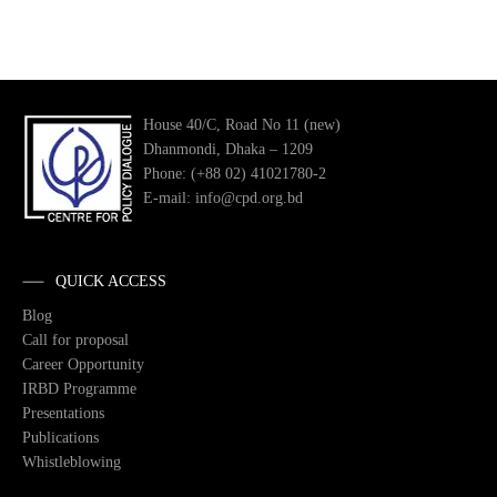
House 40/C, Road No 11 (new)
Dhanmondi, Dhaka – 1209
Phone: (+88 02) 41021780-2
E-mail: info@cpd.org.bd
QUICK ACCESS
Blog
Call for proposal
Career Opportunity
IRBD Programme
Presentations
Publications
Whistleblowing