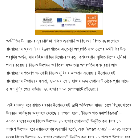
অর্থনীতির উন্নয়নের মূল চালিকা শক্তি জ্বালানি ও বিদ্যুৎ। বিগত বছরগুলোতে
বাংলাদেশের জ্বালানি ও বিদ্যুৎ খাতের অভূতপূর্ব অগ্রগতি বাংলাদেশের অর্থনীতির উচ্চ
প্রবৃদ্ধি অর্জন
,
ধারাবাহিক দারিদ্র বিমোচন ও নতুন কর্মসংস্থান সৃষ্টিতে বিশেষ ভূমিকা
পালন করেছে। বিদ্যুৎ উৎপাদন ও বিতরণ সক্ষমতায় অগ্রগতির ফলস্বরূপ আজ
বাংলাদেশের শতভাগ জনগোষ্ঠী বিদ্যুৎ সুবিধার আওতায় এসেছে। ইতোমধ্যেই
বাংলাদেশের উৎপাদন সক্ষমতা
,
২০০৯ সালে ৪ হাজার ৯৪২ মেগাওয়াট থেকে প্রায় সাড়ে
৫ গুণ বৃদ্ধি পেয়ে বর্তমানে ২৬ হাজার ৭০০ মেগাওয়াটে পৌছেছে।
এই সাফল্য ধরে রাখতে সরকার ইতোমধ্যেই দুটো অভিলক্ষ্য সামনে রেখে বিদ্যুৎ খাতের
উন্নয়ন কার্যক্রম অব্যাহত রেখেছে। এগুলো হলো
, ‘
বিদ্যুৎ খাত মহাপরিকল্পনা’ –
২০৩০ সালের মধ্যে বিদ্যুৎ উৎপাদন ৪০ হাজার মেগাওয়াটে উন্নীত করা (যার ১০
শতাংশ উৎপাদন হবে নবায়নযোগ্য জ্বালানি হতে)
,
এবং ‘রূপকল্প ২০৪১’ – ২০৪১ সালের
মধ্যে বিদ্যুৎ উৎপাদন ৬০ হাজার মেগাওয়াটে উন্নীত করা (যার ৪০ শতাংশ উৎপাদন হবে