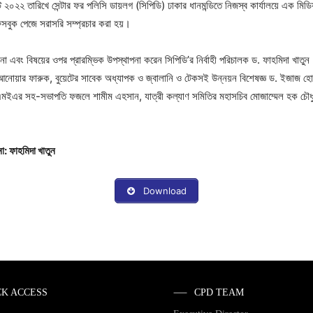
২০২২ তারিখে সেন্টার ফর পলিসি ডায়লগ (সিপিডি) ঢাকার ধানমন্ডিতে নিজস্ব কার্যালয়ে এক মি
সবুক পেজে সরাসরি সম্প্রচার করা হয়।
চালনা এবং বিষয়ের ওপর প্রারম্ভিক উপস্থাপনা করেন সিপিডি’র নির্বাহী পরিচালক ড. ফাহমিদা খাত
আনোয়ার ফারুক, বুয়েটের সাবেক অধ্যাপক ও জ্বালানি ও টেকসই উন্নয়ন বিশেষজ্ঞ ড. ইজাজ হো
মইএর সহ-সভাপতি ফজলে শামীম এহসান, যাত্রী কল্যাণ সমিতির মহাসচিব মোজাম্মেল হক চৌধুরী
া: ফাহমিদা খাতুন
Download
CK ACCESS
CPD TEAM