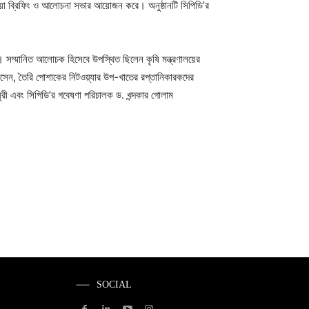
ডিয়া ব্রিফিং ও আলোচনা সভার আয়োজন করে। অনুষ্ঠানটি সিপিডি’র
ুন। সম্মানিত আলোচক হিসেবে উপস্থিত ছিলেন কৃষি মন্ত্রণালয়ের
সেন, তৈরি পোশাকের নিটওয়্যার উপ-খাতের রপ্তানিকারকদের
 এবং সিপিডি’র গবেষণা পরিচালক ড. খন্দকার গোলাম
SOCIAL