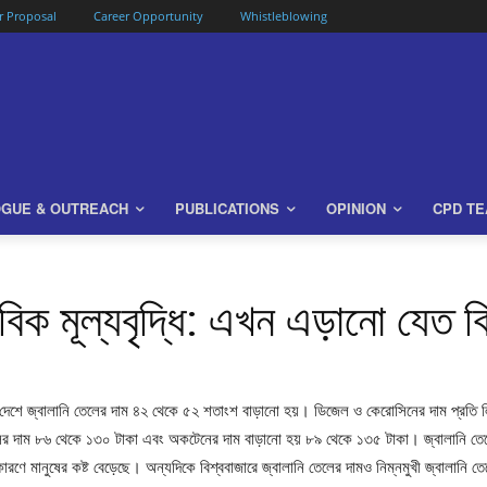
or Proposal
Career Opportunity
Whistleblowing
OGUE & OUTREACH
PUBLICATIONS
OPINION
CPD T
বিক মূল্যবৃদ্ধি: এখন এড়ানো যেত 
দেশে জ্বালানি তেলের দাম ৪২ থেকে ৫২ শতাংশ বাড়ানো হয়। ডিজেল ও কেরোসিনের দাম প্রতি ল
লের দাম ৮৬ থেকে ১৩০ টাকা এবং অকটেনের দাম বাড়ানো হয় ৮৯ থেকে ১৩৫ টাকা। জ্বালানি ত
 কারণে মানুষের কষ্ট বেড়েছে। অন্যদিকে বিশ্ববাজারে জ্বালানি তেলের দামও নিম্নমুখী জ্বালানি 