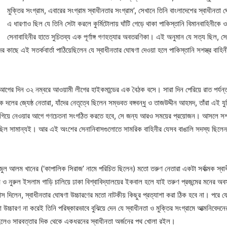
মুক্তির সংগ্রাম, এবারের সংগ্রাম স্বাধীনতার সংগ্রাম’, সেখানে তিনি বাংলাদেশের স্বাধী
এ ধারণাও ছিল যে তিনি সেটা করলে কুর্মিটোলায় ঘাঁটি গেড়ে থাকা পাকিস্তানি বিমানবাহিনীকে ও
সেনাবাহিনীর হাতে সুচিতব্য এক পূর্ণাঙ্গ গণহত্যার অবতরণিকা। এই অনুমান যে সত্য ছিল, সে
ের কাছে এই সতর্কবার্তা পাঠিয়েছিলেন যে স্বাধীনতার ঘোষণা দেওয়া হলে পাকিস্তানি সশস্ত্র বাহ
গের দিন ৩২ নম্বরে আওয়ামী লীগের হাইকমান্ডের এক বৈঠক বসে। সারা দিন পেরিয়ে রাত পর্যন্
ের জ্যেষ্ঠ নেতারা, যাঁদের নেতৃত্বে ছিলেন সম্ভবত বঙ্গবন্ধু ও তাজউদ্দীন আহমদ, তাঁরা এই 
এগিয়ে নেওয়ার আগে গণচেতনা সংগঠিত করতে হবে, সে জন্য আরও সময়ের প্রয়োজন। আসলে সশস্ত্র 
ছিল সামান্যই। আর এই অংশের সেনানিবাসগুলোতে সামরিক বাহিনীর যেসব বাঙালি সদস্য ছিলেন, সশ
জুল আলম খানের (‘কাপালিক সিরাজ’ নামে পরিচিত ছিলেন) মতো তরুণ নেতারা একটা সর্বাত্মক স্বাধ
ও নুরুল ইসলাম গাড়ি চালিয়ে ঢাকা বিশ্বাবিদ্যালয়ের ইকবাল হলে যাই তরুণ প্রজন্মের মনের অব
াস দিলেন, স্বাধীনতার ঘোষণা উচ্চারণের মতো নাটকীয় কিছুর প্রত্যাশা করা ঠিক হবে না। পরে যে
ণা উচ্চারণ না করেই তিনি পরিষ্কারভাবে বুঝিয়ে দেন যে স্বাধীনতা ও মুক্তির সংগ্রামে আত্মনিব
হলেও সারবত্তার দিক থেকে একধরনের স্বাধীনতা অর্জনের পথ খোলা রইল।