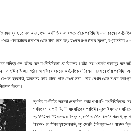
 কার্যত বঙ্গবন্ধুর হাতে চলে আসে, তখন অর্থনীতি সচল রাখতে তাঁকে প্রতিদিনই নানা রকমের অর্থ
া, পশ্চিম পাকিস্তানের টাকশাল থেকে টাকা আসা বন্ধ হওয়ায় নগদ টাকার স্বল্পতা, রপ্তানিনীতি ও 
ে দায়িত্ব দেন, তাঁদের সঙ্গে অর্থনীতিবিদেরা তো ছিলেনই। তাঁরা আগে থেকেই বঙ্গবন্ধুর সঙ্গে 
 দুটি বাড়ি হয়ে ওঠে শেখ মুজিব সরকারের অর্থনৈতিক সচিবালয়। সেখানে তাঁরা প্রতিদিন আমলা, ব্
তেন, যেগুলো ব্যবসায়ী, আমলাসহ সবার কাছে পৌঁছে দেওয়া হতো। তাঁরা সেখান থেকে সংবাদ বিজ্
ির্দেশনা দিতেন।
স্থানীয় অর্থনীতির সমস্যা মোকাবিলা করার পাশাপাশি অর্থনীতিবিদদের
প্রথিতযশা ও গুণী বিদেশি সাংবাদিকেরা প্রতিদিন নুরুল ইসলামের বাড়
দ্য নিউইয়র্ক টাইমস-এর টিলম্যান, পেগি ডারডিন, সিডনি শনবার্গ, দ্য গার্
টাইমস-এর পিটার হ্যাজেলহার্স্ট, দ্য ডেইলি টেলিগ্রাফ-এর সাইমন ড্রি