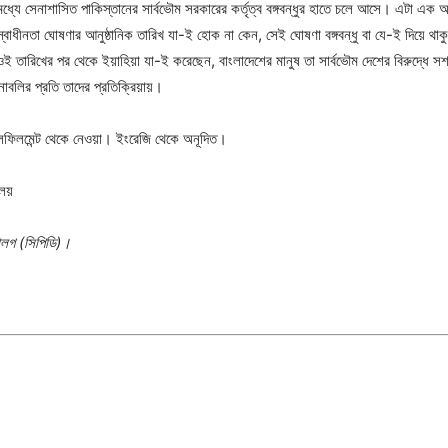
ধ্যে সেনাশাসিত পাকিস্তানের সার্বভৌম সরকারের কর্তৃত্ব বঙ্গবন্ধুর হাতে চলে আসে। এটা এক অভ
বাধীনতা ঘোষণার আনুষ্ঠানিক তারিখ যা-ই হোক না কেন, সেই ঘোষণা বঙ্গবন্ধু বা যে-ই দিয়ে থাকু
 ওই তারিখের পর থেকে ইয়াহিয়া যা-ই করেছেন, বাংলাদেশের মানুষ তা সার্বভৌম দেশের বিরুদ্ধে স
াবলির প্রতি তাদের প্রতিক্রিয়ায়।
 ফুলফিলমেন্ট থেকে নেওয়া। ইংরেজি থেকে অনূদিত।
ালয়
য়ালগ (সিপিডি)।