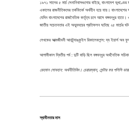
১৯৭১ সালের ৫ মার্চ সেনানিবাসগুলোর বাইরে, বাংলাদেশ ভূখণ্ডের ম
একালের রাজনীতিকদের তর্কবিতর্ক অর্থহীন হয়ে যায়। বাংলাদেশের স্
যেদিন বাংলাদেশের রাজনৈতিক কর্তৃত্ব চলে আসে বঙ্গবন্ধুর হাতে।
জাতীয় সচেতনতার এই অভ্যুদয়ের প্রতিফলন ঘটেছে ২৫ মার্চের ঘটন
লেখকের আত্মজীবনী আনট্র্যাঙ্কুইল রিকালেকশন্স: দ্য ইয়ার্স অব
আগামীকাল দ্বিতীয় পর্ব : দুটি বাড়ি ছিল বঙ্গবন্ধুর অর্থনৈতিক সচিব
রেহমান সোবহান: অর্থনীতিবিদ। চেয়ারম্যান, সেন্টার ফর পলিসি ডা
স্বাধীনতার মাস