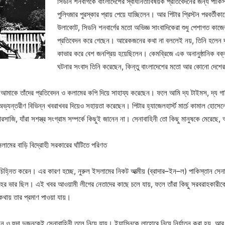
সিডনি শনবার্গকে বাংলাদেশের স্বাধীনতাবিষয়ক প্রতিবেদনের জন্য পাকি
পুলিৎজার পুরস্কার প্রায় পেয়ে যাচ্ছিলেন। আর পিটার প্রিস্টন পরবর্তী
উলাকোট, সিডনি শনবার্গের মতো অভিজ্ঞ সাংবাদিকেরা শুধু পেশাগত কাজের 
প্রতিবেদন করে গেছেন। আরেকজনের কথা না বললেই নয়, তিনি হলেন দ্
কাভার করে বেশ জনপ্রিয় হয়েছিলেন। কেমব্রিজে এক অনানুষ্ঠানিক বক
ঘটনার সংবাদ তিনি করেছেন, কিন্তু বাংলাদেশের মতো আর কোনো দেশের স
 আমাকে তাঁদের প্রতিবেদন ও কলামের কপি দিয়ে সাহায্য করেছেন। ফলে আমি দ্য টাইমস, দ্য গার্
্যন্তরীণ বিভিন্ন খবরাখবর দিয়েও সহায়তা করেছেন। পিটার হ্যাজেলহার্স্ট মার্চে কামাল হোসেন
রসাজি, যাঁরা সশস্ত্র সংগ্রাম সম্পর্কে কিছুই জানেন না। সেনাবাহিনী তো কিছু মানুষকে মেরেছ
মের বাড়ি বিদ্রোহী সরকারের ঘাঁটিতে পরিণত
চিহ্নিত করেন। এর কারণ হচ্ছে, নুরুল ইসলামের নিকট আত্মীয় (ব্রাদার–ইন–ল) পাকিস্তান সেনাব
বরাহের ভার ছিল। এই খবর আওয়ামী লীগের নেতাদের কাছে চলে যায়, ফলে তাঁরা কিছু সরবরাহকার
কথায় তার প্রমাণ পাওয়া যায়।
 ও হুদা দুজনকেই সেনাবাহিনী তুলে নিয়ে যায়। ইয়াসিনকে লাহোরে নিয়ে নির্যাতন করা হয়, আর 