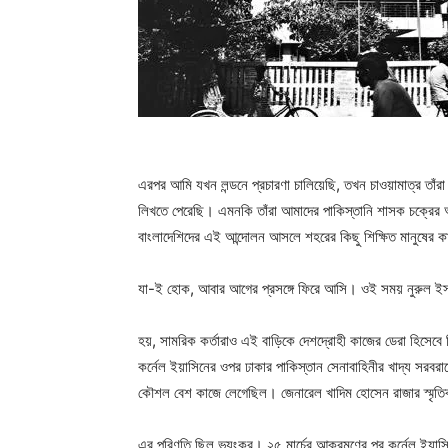
এরপর আমি যখন লন্ডনে প্রচারণা চালিয়েছি, তখন চাওয়ামাত্র তাঁরা
লিখতে পেরেছি। এমনকি তাঁরা আমাদের পাকিস্তানি শাসক চক্রের অভ
বাংলাদেশিদের এই আন্দোলন আসলে শহরের কিছু শিক্ষিত মানুষের কা
যা-ই হোক, আবার আগের প্রসঙ্গে ফিরে আসি। ওই সময় নুরুল ইসলা
হয়, সামরিক কর্তারাও এই বাড়িকে দেশদ্রোহী কাজের ডেরা হিসেবে 
কর্নেল ইয়াসিনের ওপর ঢাকার পাকিস্তান সেনাবাহিনীর খাদ্য সর
কৌশল বেশ কাজে লেগেছিল। জেনারেল খাদিম হোসেন রাজার স্মৃতি
এর পরিণতি ছিল ভয়ংকর। ২৫ মার্চের আক্রমণের পর কর্নেল ইয়াসিন