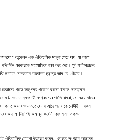
লে অসহযোগ আন্দোলন এক ঐতিহাসিক মাত্রা পেয়ে যায়, যা আগে
 গদিনসীন সরকারকে সহযোগিতা বন্ধ করে দেয়। পূর্ব পাকিস্তানের
বীকৃতি জানালে অসহযোগ আন্দোলন চূড়ান্ত জায়গায় পৌঁছায়।
মুজিবুর রহমানের প্রতি আনুগত্য প্রকাশ করতে থাকলে অসহযোগ
মর্থন জানান ব্যবসায়ী সম্প্রদায়ের প্রতিনিধিরা, সে সময় তাঁদের
েক; কিন্তু আমার জানামতে সেসব আন্দোলনের কোনোটাই এ রকম
সরকারের আদেশ-নির্দেশই অমান্য করেনি, বরং এমন একজন
ঁর সেই ঐতিহাসিক ঘোষণা উচ্চারণ করেন, ‘এবারের সংগ্রাম আমাদের