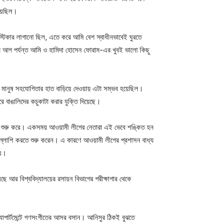
হয়েছিল।
টিকার লাগানো ছিল, এতে করে আমি বেশ স্বাধীনভাবেই ঘুরতে
আগ পর্যন্ত আমি ও হামিদা হোসেন ফোরাম-এর খুবই ভালো কিছু
রণ মানুষ সহযোগিতার হাত বাড়িয়ে দেওয়ায় এটা সম্ভব হয়েছিল।
রে বাঙালিদের কচুকাটা করার যুক্তি দিয়েছে।
 যেতে শুরু করে। একসময় আওয়ামী লীগের নেতারা এই ভেবে শঙ্কিত হন
ে তল্লাশি করতে শুরু করেন। এ কারণে আওয়ামী লীগের প্রশাসন বাধ্য
েয়।
েছে আর বিশ্ববিদ্যালয়ের রসায়ন বিভাগের পরীক্ষাগার থেকে
্যাপার্টমেন্টে গণসংগীতের আসর বসান। আনিসুর ঠিকই বুঝতে