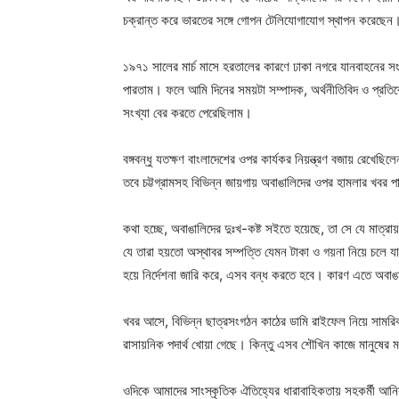
চক্রান্ত করে ভারতের সঙ্গে গোপন টেলিযোগাযোগ স্থাপন করেছেন। ই
১৯৭১ সালের মার্চ মাসে হরতালের কারণে ঢাকা নগরে যানবাহনের 
পারতাম। ফলে আমি দিনের সময়টা সম্পাদক, অর্থনীতিবিদ ও প্রত
সংখ্যা বের করতে পেরেছিলাম।
বঙ্গবন্ধু যতক্ষণ বাংলাদেশের ওপর কার্যকর নিয়ন্ত্রণ বজায় রে
তবে চট্টগ্রামসহ বিভিন্ন জায়গায় অবাঙালিদের ওপর হামলার খবর পাও
কথা হচ্ছে, অবাঙালিদের দুঃখ-কষ্ট সইতে হয়েছে, তা সে যে মাত্র
যে তারা হয়তো অস্থাবর সম্পত্তি যেমন টাকা ও গয়না নিয়ে চলে যাচ
হয়ে নির্দেশনা জারি করে, এসব বন্ধ করতে হবে। কারণ এতে অবাঙাল
খবর আসে, বিভিন্ন ছাত্রসংগঠন কাঠের ডামি রাইফেল নিয়ে সামরিক প্
রাসায়নিক পদার্থ খোয়া গেছে। কিন্তু এসব শৌখিন কাজে মানুষের মনে
ওদিকে আমাদের সাংস্কৃতিক ঐতিহ্যের ধারাবাহিকতায় সহকর্মী আনিস