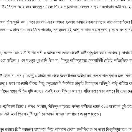
য়াসিনকে জোর করে বঙ্গবন্ধু ও ব্রিগেডিয়ার মজুমদারের বিরুদ্ধে সাক্ষ্য দেওয়ানোর চেষ্টা করা 
সংখ্যা ছিল খুবই কম। তবে ফোরাম-এর সম্পাদক হওয়ায় আমার ভকসওয়াগনের কাচে সাংবাদিকের স্
িবেদক—এভাবে ভাগ করে নিতে পারতাম, সব ভূমিকায়ই আমাকে কাজ করতে হতো। ফলে ২৫ মার্চের 
খেছিলেন, ততক্ষণ আওয়ামী লীগের কর্মী ও আমজনতা নিজে থেকেই আইনশৃঙ্খলা বজায় রেখেছে। সাধা
য়া যাচ্ছিল। এর সংখ্যা খুব বেশি ছিল না, কিন্তু পাকিস্তানের সেনাবাহিনী সেটাই অতিরঞ্জিত ক
ায়ই হোক না কেন। কিন্তু ১ মার্চের পর থেকে অবস্থাপন্ন অবাঙালিরা পশ্চিম পাকিস্তানে চলে
্ছে। ফলে আওয়ামী লীগের কিছু স্বেচ্ছাসেবী নির্দেশনা ছাড়াই বিমানবন্দর অভিমুখী গাড়ি থামিয়
িদের মধ্যে ভীতির সৃষ্টি হচ্ছে। একই সঙ্গে বিভিন্ন জায়গায় সহিংসতার খবর আগুনে ঘি ঢেলে দ
রশিক্ষণ নিচ্ছে। আরও শুনলাম, বিভিন্ন দপ্তরের সশস্ত্র রক্ষীদের পয়েন্ট ৩০৩ রাইফেল চুরি হয়
 এই আত্মবিশ্বাস সৃষ্টি হয়নি যে আমরা সশস্ত্র সংগ্রামের জন্য প্রস্তুত।
ুর রহমান শিল্পী কামরুল হাসানকে নিয়ে আমাদের চেতনা উজ্জীবিত রাখার জন্য বিশ্ববিদ্যালয়ের অ