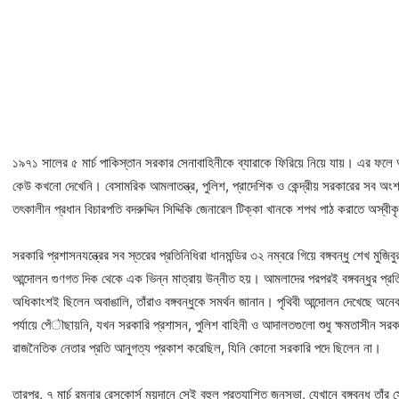
১৯৭১ সালের ৫ মার্চ পাকিস্তান সরকার সেনাবাহিনীকে ব্যারাকে ফিরিয়ে নিয়ে যায়। এর ফ
কেউ কখনো দেখেনি। বেসামরিক আমলাতন্ত্র, পুলিশ, প্রাদেশিক ও কেন্দ্রীয় সরকারের সব অংশ
তৎকালীন প্রধান বিচারপতি বদরুদ্দিন সিদ্দিকি জেনারেল টিক্কা খানকে শপথ পাঠ করাতে অস্
সরকারি প্রশাসনযন্ত্রের সব স্তরের প্রতিনিধিরা ধানমন্ডির ৩২ নম্বরে গিয়ে বঙ্গবন্ধু শেখ 
আন্দোলন গুণগত দিক থেকে এক ভিন্ন মাত্রায় উন্নীত হয়। আমলাদের পরপরই বঙ্গবন্ধুর প্রতি স
অধিকাংশই ছিলেন অবাঙালি, তাঁরাও বঙ্গবন্ধুকে সমর্থন জানান। পৃথিবী আন্দোলন দেখেছে অন
পর্যায়ে পেঁৗছায়নি, যখন সরকারি প্রশাসন, পুলিশ বাহিনী ও আদালতগুলো শুধু ক্ষমতাসীন 
রাজনৈতিক নেতার প্রতি আনুগত্য প্রকাশ করেছিল, যিনি কোনো সরকারি পদে ছিলেন না।
তারপর, ৭ মার্চ রমনার রেসকোর্স ময়দানে সেই বহুল প্রত্যাশিত জনসভা, যেখানে বঙ্গবন্ধু তা