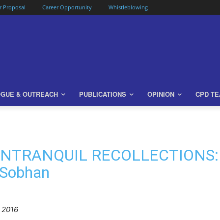
or Proposal
Career Opportunity
Whistleblowing
OGUE & OUTREACH
PUBLICATIONS
OPINION
CPD T
e UNTRANQUIL RECOLLECTIONS: 
 Sobhan
 2016