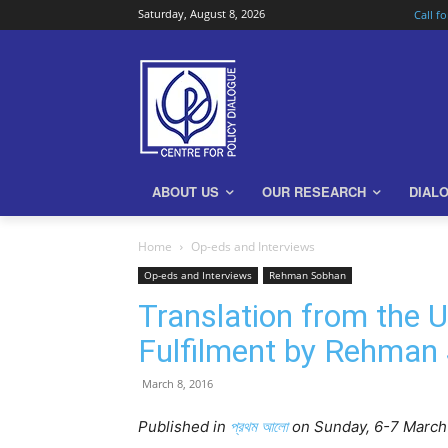
Saturday, August 8, 2026
Call f
ABOUT US
OUR RESEARCH
DIAL
Home
Op-eds and Interviews
Op-eds and Interviews
Rehman Sobhan
Translation from th
Fulfilment by Rehman
March 8, 2016
Published in
প্রথম আলো
on Sunday, 6-7 March