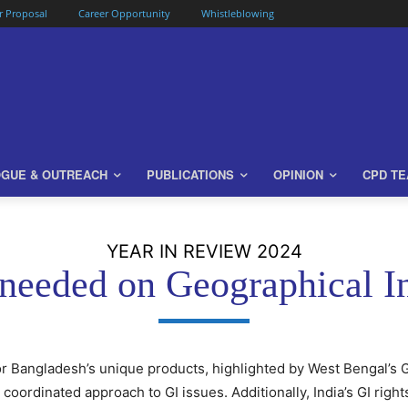
or Proposal
Career Opportunity
Whistleblowing
OGUE & OUTREACH
PUBLICATIONS
OPINION
CPD T
YEAR IN REVIEW 2024
 needed on Geographical In
r Bangladesh’s unique products, highlighted by West Bengal’s GI
 coordinated approach to GI issues. Additionally, India’s GI ri