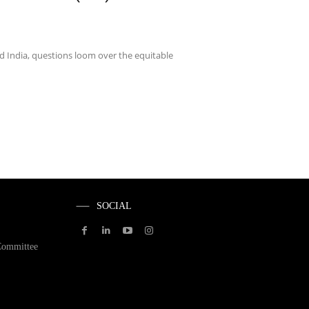
 India, questions loom over the equitable
SOCIAL
Committee