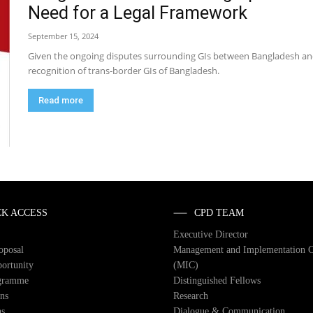
Need for a Legal Framework
September 15, 2024
Given the ongoing disputes surrounding GIs between Bangladesh and
recognition of trans-border GIs of Bangladesh.
Read more
CK ACCESS
CPD TEAM
Executive Director
roposal
Management and Implementation 
ortunity
(MIC)
gramme
Distinguished Fellows
ons
Research
ns
Dialogue & Communication