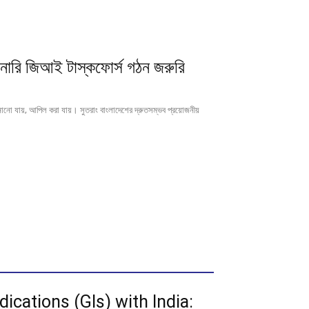
্লিনারি জিআই টাস্কফোর্স গঠন জরুরি
ো যায়, আপিল করা যায়। সুতরাং বাংলাদেশের দ্রুতসম্ভব প্রয়োজনীয়
ications (GIs) with India: