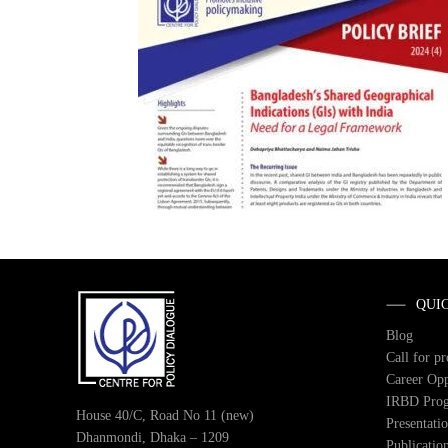
QUI
Blog
Call for p
Career Opp
IRBD Pro
House 40/C, Road No 11 (new)
Presentati
Dhanmondi, Dhaka – 1209
Publicatio