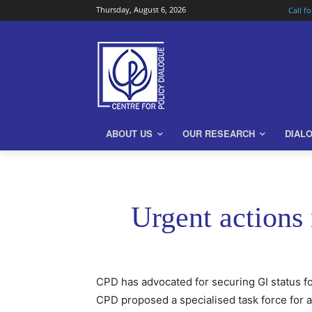
Thursday, August 6, 2026
Call f
ABOUT US
OUR RESEARCH
DIAL
Urgent actions
CPD has advocated for securing GI status fo
CPD proposed a specialised task force for a