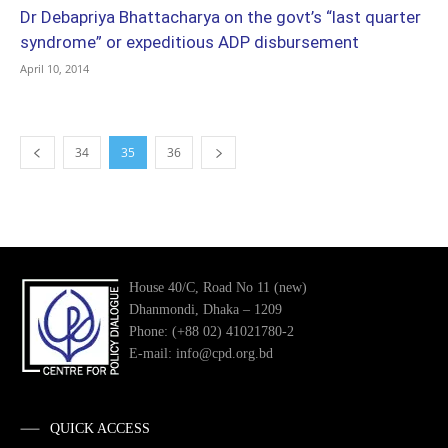
Dr Debapriya Bhattacharya on the govt’s “last quarter
syndrome” or expeditious ADP disbursement
April 10, 2014
34
35
36
House 40/C, Road No 11 (new)
Dhanmondi, Dhaka – 1209
Phone: (+88 02) 41021780-2
E-mail: info@cpd.org.bd
QUICK ACCESS