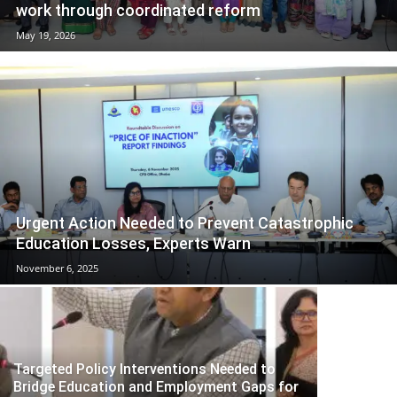
work through coordinated reform
May 19, 2026
Urgent Action Needed to Prevent Catastrophic
Education Losses, Experts Warn
November 6, 2025
Targeted Policy Interventions Needed to
Bridge Education and Employment Gaps for