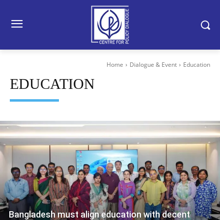
Home
Dialogue & Event
Education
EDUCATION
Bangladesh must align education with decent