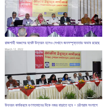
রাজশাহী অঞ্চলের যথেষ্ট উন্নয়ন হলেও সেখানে জনসম্পৃক্ততার অভাব রয়েছে
March 12, 2022
উন্নয়ন কার্যক্রমে গুণগতমানের দিকে নজর বাড়াতে হবে – চট্টগ্রাম সংলাপে